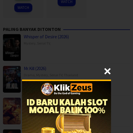
WATCH
2026
WATCH
PALING BANYAK DITONTON
Whisper of Desire (2026)
Mystery
,
Serial TV
,
Mr.Kill (2026)
Drama
,
Mystery
,
Serial TV
,
Thailand
Beast Race (2026)
Action
,
Movies
,
Science Fiction
,
Thriller
,
Brazil
Big Baby (2025)