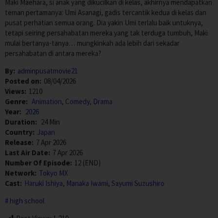
Maki Maehara, si anak yang dikucilkan di kelas, akhirnya mendapatkan
teman pertamanya: Umi Asanagi, gadis tercantik kedua di kelas dan
pusat perhatian semua orang. Dia yakin Umi terlalu baik untuknya,
tetapi seiring persahabatan mereka yang tak terduga tumbuh, Maki
mulai bertanya-tanya… mungkinkah ada lebih dari sekadar
persahabatan di antara mereka?
By:
adminpusatmovie21
Posted on:
08/04/2026
Views:
1210
Genre:
Animation
,
Comedy
,
Drama
Year:
2026
Duration:
24 Min
Country:
Japan
Release:
7 Apr 2026
Last Air Date:
7 Apr 2026
Number Of Episode:
12 (END)
Network:
Tokyo MX
Cast:
Haruki Ishiya
,
Manaka Iwami
,
Sayumi Suzushiro
high school