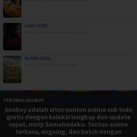
Lenin (2026)
Action
,
Drama
,
Movies
,
Romance
,
India
Na Willa (2026)
Drama
,
Family
,
Movies
,
Indonesia
TENTANG ANOBOY
Anoboy adalah situs nonton anime sub Indo
gratis dengan koleksi lengkap dan update
cepat, mirip Samehadaku. Tonton anime
terbaru, ongoing, dan batch dengan