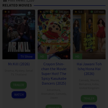
Post Views:
1,210
RELATED MOVIES
8
6.75
105 min
5.6
137 min
Eps:
1
TV Show
HD
HD
Mr.Kill (2026)
Crayon Shin-
Hai Jawani Toh
chan the Movie:
Ishq Hona Hai
Drama
,
Mystery
,
Serial
Super Hot! The
(2026)
TV
,
Thailand
Spicy Kasukabe
Comedy
,
Movies
,
7
Thitipong
Dancers (2025)
Romance
,
India
,
TRAILER
Jul
Chaisati
United Kingdom
Adventure
,
2026
Animation
,
Comedy
,
WATCH
4
David
Japan
TRAILER
Jun
Dhawan
8
Masakazu
2026