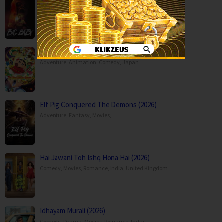
Horror
,
Movies
,
USA
Crayon Shin-chan the Movie: Super Hot! T…
Adventure
,
Animation
,
Comedy
,
Japan
Elf Pig Conquered The Demons (2026)
Adventure
,
Fantasy
,
Movies
,
Hai Jawani Toh Ishq Hona Hai (2026)
Comedy
,
Movies
,
Romance
,
India
,
United Kingdom
Idhayam Murali (2026)
Comedy
,
Drama
,
Movies
,
Romance
,
India