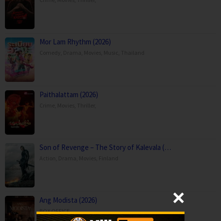
Mor Lam Rhythm (2026)
Comedy
,
Drama
,
Movies
,
Music
,
Thailand
Paithalattam (2026)
Crime
,
Movies
,
Thriller
,
Son of Revenge – The Story of Kalevala (…
Action
,
Drama
,
Movies
,
Finland
Ang Modista (2026)
BOX OFFICE
,