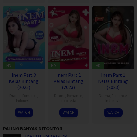
HD
HD
HD
Inem Part 3
Inem Part 2
Inem Part 1
Kelas Bintang
Kelas Bintang
Kelas Bintang
(2023)
(2023)
(2023)
Drama
,
Romance
,
Drama
,
Romance
,
Drama
,
Romance
,
Indonesia
Indonesia
Indonesia
21
20
16
WATCH
WATCH
WATCH
Jul
Jul
Jul
2023
2023
2023
PALING BANYAK DITONTON
The Last House (2026)