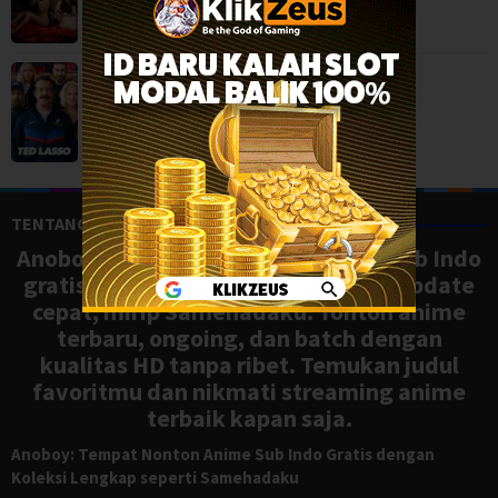
Ted Lasso Season 4 (2026)
Comedy
,
Drama
,
Serial TV
,
USA
TENTANG ANOBOY
Anoboy adalah situs nonton anime sub Indo
gratis dengan koleksi lengkap dan update
cepat, mirip Samehadaku. Tonton anime
terbaru, ongoing, dan batch dengan
kualitas HD tanpa ribet. Temukan judul
favoritmu dan nikmati streaming anime
terbaik kapan saja.
Anoboy: Tempat Nonton Anime Sub Indo Gratis dengan
Koleksi Lengkap seperti Samehadaku