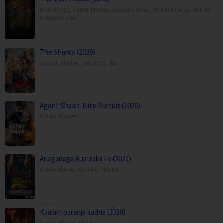
BOX OFFICE
,
Horror
,
Movies
,
Science Fiction
,
Thriller
,
France
,
United
Kingdom
,
USA
The Shards (2026)
Drama
,
Mystery
,
Serial TV
,
USA
Agent Shaan: Elite Pursuit (2026)
Action
,
Movies
,
Anaganaga Australia Lo (2025)
Crime
,
Movies
,
Mystery
,
Thriller
,
Kaalam paranja kadha (2026)
Crime
,
Movies
,
Thriller
,