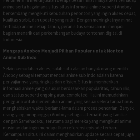
Fenomena ini menunjukkan betapa besar minat masyarakat terhadap
anime serta bagaimana situs-situs informasi anime seperti Anoboy
berkembang mengikuti kebutuhan penonton yang ingin akses cepat,
kualitas stabil, dan update yang rutin. Dengan meningkatnya minat
terhadap anime setiap tahun, peran situs semacam ini menjadi
bagian menarik dari perkembangan budaya tontonan digital di
Indonesia.
Mengapa Anoboy Menjadi Pilihan Populer untuk Nonton
Anime Sub Indo
Selain kemudahan akses, salah satu alasan banyak orang memilih
Anoboy sebagai tempat mencari anime sub Indo adalah karena
penyajiannya yang ringkas dan efisien. Situs ini memberikan
informasi anime yang disusun berdasarkan popularitas, tahun rilis,
dan status seperti ongoing atau completed. Hal ini memudahkan
pengguna untuk menemukan anime yang sesuai selera tanpa harus
menghabiskan waktu berlama-lama dalam proses pencarian. Banyak
orang yang menganggap Anoboy sebagai alternatif yang familiar
dengan Samehadaku, terutama bagi mereka yang mengikuti anime
musiman dan ingin mendapatkan referensi episode terbaru.
Kemampuan situs ini dalam menghadirkan update secara cepat juga