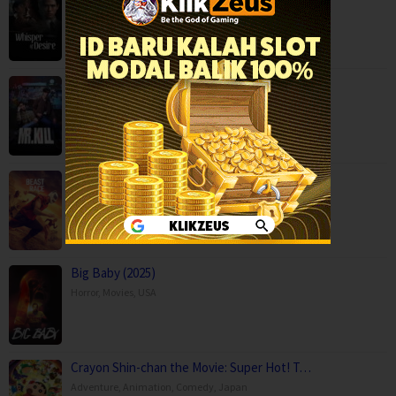
Mystery
,
Serial TV
,
Mr.Kill (2026)
Drama
,
Mystery
,
Serial TV
,
Thailand
Beast Race (2026)
Action
,
Movies
,
Science Fiction
,
Thriller
,
Brazil
Big Baby (2025)
Horror
,
Movies
,
USA
Crayon Shin-chan the Movie: Super Hot! T…
Adventure
,
Animation
,
Comedy
,
Japan