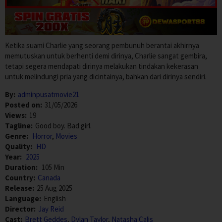
Ketika suami Charlie yang seorang pembunuh berantai akhirnya
memutuskan untuk berhenti demi dirinya, Charlie sangat gembira,
tetapi segera mendapati dirinya melakukan tindakan kekerasan
untuk melindungi pria yang dicintainya, bahkan dari dirinya sendiri.
By:
adminpusatmovie21
Posted on:
31/05/2026
Views:
19
Tagline:
Good boy. Bad girl.
Genre:
Horror
,
Movies
Quality:
HD
Year:
2025
Duration:
105 Min
Country:
Canada
Release:
25 Aug 2025
Language:
English
Director:
Jay Reid
Cast:
Brett Geddes
,
Dylan Taylor
,
Natasha Calis