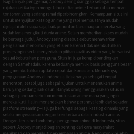
Bagi banyak penggemar, Anoboy sering dianggap sebagai tempat
rujukan ketika ingin mengetahui daftar anime terbaru atau mencari
tontonan yang sedang ramai diperbincangkan. Kemampuan situs ini
untuk menyajikan katalog anime yang rapi membuatnya mudah
dijelajahi oleh siapa saja, baik penonton baru maupun mereka yang
sudah lama mengikuti dunia anime. Selain memberikan akses mudah
ke berbagai judul, Anoboy sering disebut-sebut menawarkan
pengalaman menonton yang efisien karena tidak membutuhkan
proses login serta menyediakan pilihan kualitas video yang bervariasi
sesuai kebutuhan pengguna. Situs ini juga kerap dibandingkan
dengan Samehadaku karena keduanya memiliki basis pengguna besar
yang membutuhkan update cepat dan konsisten. Menariknya,
penggunaan Anoboy di Indonesia tidak hanya sebagai tempat
menonton, tetapi juga sebagai rujukan untuk menemukan anime
baru yang sedang naik daun. Banyak orang menggunakan situs ini
sebagai panduan sebelum memutuskan anime mana yang ingin
mereka ikuti. Hal ini menandakan bahwa perannya lebih dari sekadar
platform streaming—ia juga berfungsi sebagai katalog dinamis yang
selalu menyesuaikan dengan tren terbaru dalam industri anime.
Dengan terus bertambahnya penggemar anime di Indonesia, situs
seperti Anoboy menjadi bagian penting dari cara masyarakat
menikmati dan mengikuti perkembangan anime. Penonton kini lebih