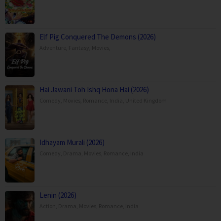
Elf Pig Conquered The Demons (2026)
Adventure
,
Fantasy
,
Movies
,
Hai Jawani Toh Ishq Hona Hai (2026)
Comedy
,
Movies
,
Romance
,
India
,
United Kingdom
Idhayam Murali (2026)
Comedy
,
Drama
,
Movies
,
Romance
,
India
Lenin (2026)
Action
,
Drama
,
Movies
,
Romance
,
India