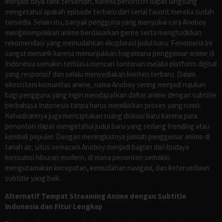
menjadi daya tarik tersendiri, karena penonton dapat langsung
mengetahui apakah episode terbaru dari serial favorit mereka sudah
tersedia. Selain itu, banyak pengguna yang menyukai cara Anoboy
mengelompokkan anime berdasarkan genre serta menghadirkan
rekomendasi yang memudahkan eksplorasi judul baru. Fenomena ini
sangat menarik karena menunjukkan bagaimana penggemar anime di
Indonesia semakin terbiasa mencari tontonan melalui platform digital
yang responsif dan selalu menyediakan konten terbaru. Dalam
ekosistem komunitas anime, nama Anoboy sering menjadi rujukan
bagi pengguna yang ingin mendapatkan daftar anime dengan subtitle
berbahasa Indonesia tanpa harus memikirkan proses yang rumit.
Kehadirannya juga menciptakan ruang diskusi baru karena para
penonton dapat mengetahui judul baru yang sedang trending atau
kembali populer. Dengan meningkatnya jumlah penggemar anime di
tanah air, situs semacam Anoboy menjadi bagian dari budaya
konsumsi hiburan modern, di mana penonton semakin
mengutamakan kecepatan, kemudahan navigasi, dan ketersediaan
subtitle yang baik.
Alternatif Tempat Streaming Anime dengan Subtitle
Indonesia dan Fitur Lengkap