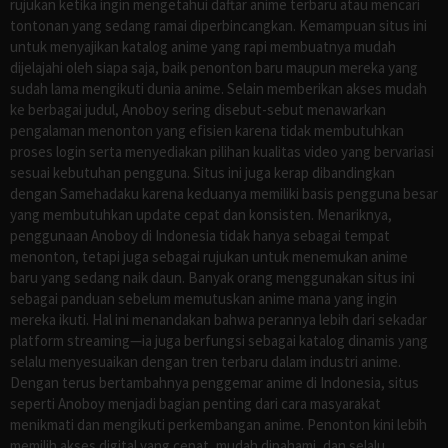
rujukan ketika ingin mengetahui daftar anime terbaru atau mencari
tontonan yang sedang ramai diperbincangkan. Kemampuan situs ini
untuk menyajikan katalog anime yang rapi membuatnya mudah
dijelajahi oleh siapa saja, baik penonton baru maupun mereka yang
sudah lama mengikuti dunia anime. Selain memberikan akses mudah
ke berbagai judul, Anoboy sering disebut-sebut menawarkan
pengalaman menonton yang efisien karena tidak membutuhkan
proses login serta menyediakan pilihan kualitas video yang bervariasi
sesuai kebutuhan pengguna. Situs ini juga kerap dibandingkan
dengan Samehadaku karena keduanya memiliki basis pengguna besar
yang membutuhkan update cepat dan konsisten. Menariknya,
penggunaan Anoboy di Indonesia tidak hanya sebagai tempat
menonton, tetapi juga sebagai rujukan untuk menemukan anime
baru yang sedang naik daun. Banyak orang menggunakan situs ini
sebagai panduan sebelum memutuskan anime mana yang ingin
mereka ikuti. Hal ini menandakan bahwa perannya lebih dari sekadar
platform streaming—ia juga berfungsi sebagai katalog dinamis yang
selalu menyesuaikan dengan tren terbaru dalam industri anime.
Dengan terus bertambahnya penggemar anime di Indonesia, situs
seperti Anoboy menjadi bagian penting dari cara masyarakat
menikmati dan mengikuti perkembangan anime. Penonton kini lebih
memilih akses digital yang cepat, mudah dipahami, dan selalu