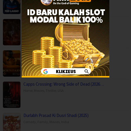
Backwood Madness (2025)
Fantasy
,
Horror
,
Movies
,
Finland
Boundary (2026)
Movies
,
Romance
,
Capps Crossing: Wrong Side of Dead (2026…
Horror
,
Movies
,
Thriller
,
USA
Durlabh Prasad Ki Dusri Shadi (2025)
Comedy
,
Family
,
Movies
,
India