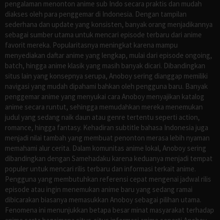
pengalaman menonton anime sub Indo secara praktis dan mudah
diakses oleh para penggemar di Indonesia. Dengan tampilan
sederhana dan update yang konsisten, banyak orang menjadikannya
sebagai sumber utama untuk mencari episode terbaru dari anime
favorit mereka. Popularitasnya meningkat karena mampu
menyediakan daftar anime yang lengkap, mulai dari episode ongoing,
batch, hingga anime klasik yang masih banyak dicari. Dibandingkan
situs lain yang konsepnya serupa, Anoboy sering dianggap memiliki
navigasi yang mudah dipahami bahkan oleh pengguna baru. Banyak
penggemar anime yang menyukai cara Anoboy menyajikan katalog
anime secara runtut, sehingga memudahkan mereka menemukan
judul yang sedang naik daun atau genre tertentu seperti action,
romance, hingga fantasy. Kehadiran subtitle bahasa Indonesia juga
menjadi nilai tambah yang membuat penonton merasa lebih nyaman
memahami alur cerita. Dalam komunitas anime lokal, Anoboy sering
dibandingkan dengan Samehadaku karena keduanya menjadi tempat
populer untuk mencari rilis terbaru dan informasi terkait anime.
Pengguna yang membutuhkan referensi cepat mengenai jadwal rilis
episode atau ingin menemukan anime baru yang sedang ramai
dibicarakan biasanya memasukkan Anoboy sebagai pilihan utama.
Fenomena ini menunjukkan betapa besar minat masyarakat terhadap