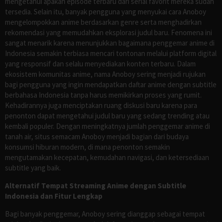
mengetahui apakah episode terbaru dari serial favorit mereka sudah
tersedia. Selain itu, banyak pengguna yang menyukai cara Anoboy
mengelompokkan anime berdasarkan genre serta menghadirkan
rekomendasi yang memudahkan eksplorasi judul baru. Fenomena ini
sangat menarik karena menunjukkan bagaimana penggemar anime di
Indonesia semakin terbiasa mencari tontonan melalui platform digital
yang responsif dan selalu menyediakan konten terbaru. Dalam
ekosistem komunitas anime, nama Anoboy sering menjadi rujukan
bagi pengguna yang ingin mendapatkan daftar anime dengan subtitle
berbahasa Indonesia tanpa harus memikirkan proses yang rumit.
Kehadirannya juga menciptakan ruang diskusi baru karena para
penonton dapat mengetahui judul baru yang sedang trending atau
kembali populer. Dengan meningkatnya jumlah penggemar anime di
tanah air, situs semacam Anoboy menjadi bagian dari budaya
konsumsi hiburan modern, di mana penonton semakin
mengutamakan kecepatan, kemudahan navigasi, dan ketersediaan
subtitle yang baik.
Alternatif Tempat Streaming Anime dengan Subtitle
Indonesia dan Fitur Lengkap
Bagi banyak penggemar, Anoboy sering dianggap sebagai tempat