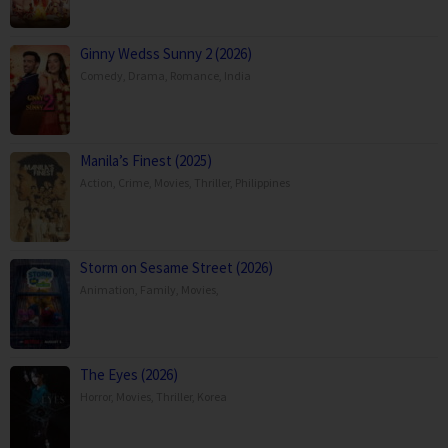
Ginny Wedss Sunny 2 (2026)
Comedy
,
Drama
,
Romance
,
India
Manila’s Finest (2025)
Action
,
Crime
,
Movies
,
Thriller
,
Philippines
Storm on Sesame Street (2026)
Animation
,
Family
,
Movies
,
The Eyes (2026)
Horror
,
Movies
,
Thriller
,
Korea