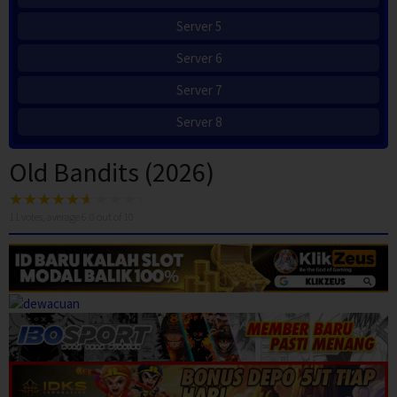
Server 5
Server 6
Server 7
Server 8
Old Bandits (2026)
11
votes, average
6.0
out of 10