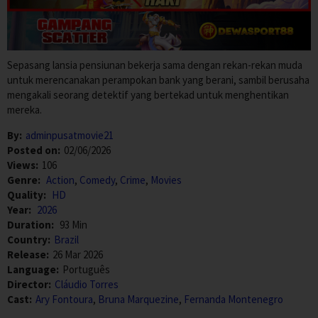
Sepasang lansia pensiunan bekerja sama dengan rekan-rekan muda
untuk merencanakan perampokan bank yang berani, sambil berusaha
mengakali seorang detektif yang bertekad untuk menghentikan
mereka.
By:
adminpusatmovie21
Posted on:
02/06/2026
Views:
106
Genre:
Action
,
Comedy
,
Crime
,
Movies
Quality:
HD
Year:
2026
Duration:
93 Min
Country:
Brazil
Release:
26 Mar 2026
Language:
Português
Director:
Cláudio Torres
Cast:
Ary Fontoura
,
Bruna Marquezine
,
Fernanda Montenegro