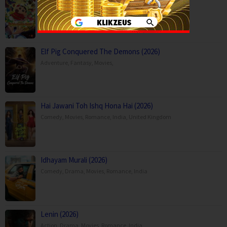
Adventure
,
Animation
,
Comedy
,
Japan
Elf Pig Conquered The Demons (2026)
Adventure
,
Fantasy
,
Movies
,
Hai Jawani Toh Ishq Hona Hai (2026)
Comedy
,
Movies
,
Romance
,
India
,
United Kingdom
Idhayam Murali (2026)
Comedy
,
Drama
,
Movies
,
Romance
,
India
Lenin (2026)
Action
,
Drama
,
Movies
,
Romance
,
India