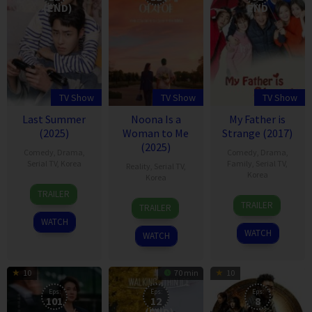
(END)
END
TV Show
TV Show
TV Show
Last Summer
Noona Is a
My Father is
(2025)
Woman to Me
Strange (2017)
(2025)
Comedy
,
Drama
,
Comedy
,
Drama
,
Serial TV
,
Korea
Family
,
Serial TV
,
Reality
,
Serial TV
,
Korea
Korea
1
TRAILER
4
27
Nov
TRAILER
TRAILER
Mar
Oct
2025
WATCH
2017
2025
WATCH
WATCH
10
70 min
10
Eps:
Eps:
Eps:
101
12
8