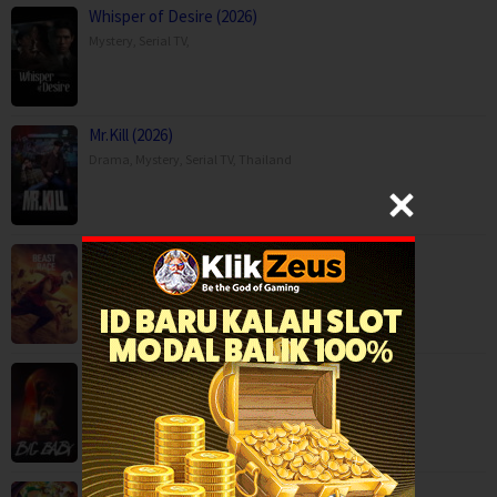
Whisper of Desire (2026)
Mystery
,
Serial TV
,
Mr.Kill (2026)
Drama
,
Mystery
,
Serial TV
,
Thailand
Beast Race (2026)
Action
,
Movies
,
Science Fiction
,
Thriller
,
Brazil
Big Baby (2025)
Horror
,
Movies
,
USA
Crayon Shin-chan the Movie: Super Hot! T…