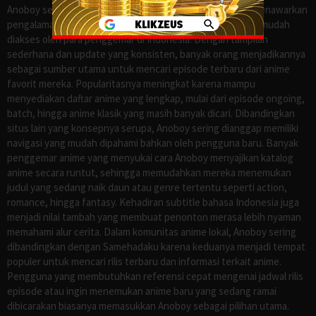
Anoboy sejak lama dikenal sebagai salah satu situs yang menawarkan
pengalaman menonton anime sub Indo secara praktis dan mudah
diakses oleh para penggemar di Indonesia. Dengan tampilan
sederhana dan update yang konsisten, banyak orang menjadikannya
sebagai sumber utama untuk mencari episode terbaru dari anime
favorit mereka. Popularitasnya meningkat karena mampu
menyediakan daftar anime yang lengkap, mulai dari episode ongoing,
batch, hingga anime klasik yang masih banyak dicari. Dibandingkan
situs lain yang konsepnya serupa, Anoboy sering dianggap memiliki
navigasi yang mudah dipahami bahkan oleh pengguna baru. Banyak
penggemar anime yang menyukai cara Anoboy menyajikan katalog
anime secara runtut, sehingga memudahkan mereka menemukan
judul yang sedang naik daun atau genre tertentu seperti action,
romance, hingga fantasy. Kehadiran subtitle bahasa Indonesia juga
menjadi nilai tambah yang membuat penonton merasa lebih nyaman
memahami alur cerita. Dalam komunitas anime lokal, Anoboy sering
dibandingkan dengan Samehadaku karena keduanya menjadi tempat
populer untuk mencari rilis terbaru dan informasi terkait anime.
Pengguna yang membutuhkan referensi cepat mengenai jadwal rilis
episode atau ingin menemukan anime baru yang sedang ramai
dibicarakan biasanya memasukkan Anoboy sebagai pilihan utama.