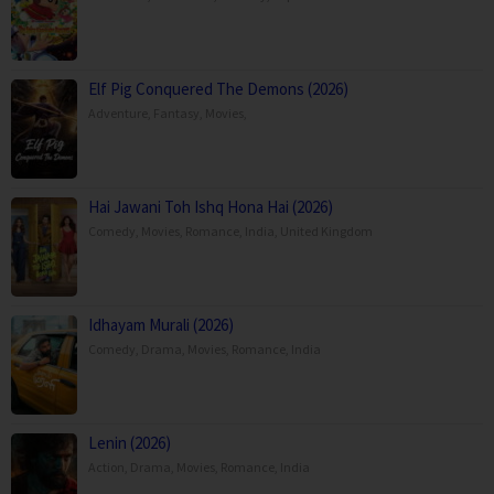
Elf Pig Conquered The Demons (2026)
Adventure
,
Fantasy
,
Movies
,
Hai Jawani Toh Ishq Hona Hai (2026)
Comedy
,
Movies
,
Romance
,
India
,
United Kingdom
Idhayam Murali (2026)
Comedy
,
Drama
,
Movies
,
Romance
,
India
Lenin (2026)
Action
,
Drama
,
Movies
,
Romance
,
India