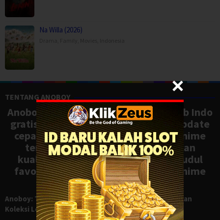
Na Willa (2026)
Drama
,
Family
,
Movies
,
Indonesia
TENTANG ANOBOY
Anoboy adalah situs nonton anime sub Indo
gratis dengan koleksi lengkap dan update
cepat, mirip Samehadaku. Tonton anime
terbaru, ongoing, dan batch dengan
kualitas HD tanpa ribet. Temukan judul
favoritmu dan nikmati streaming anime
terbaik kapan saja.
Anoboy: Tempat Nonton Anime Sub Indo Gratis dengan
Koleksi Lengkap seperti Samehadaku