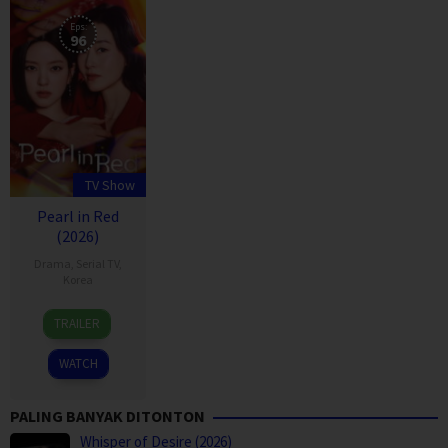
Eps:
96
TV Show
Pearl in Red
(2026)
Drama
,
Serial TV
,
Korea
23
Kim
TRAILER
Feb
Seo-
2026
jung
WATCH
PALING BANYAK DITONTON
Whisper of Desire (2026)