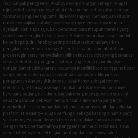
Bagi banyak penggemar, Anoboy sering dianggap sebagai tempat
rujukan ketika ingin mengetahui daftar anime terbaru atau mencari
tontonan yang sedang ramai diperbincangkan. Kemampuan situs ini
untuk menyajikan katalog anime yang rapi membuatnya mudah
dijelajahi oleh siapa saja, baik penonton baru maupun mereka yang
sudah lama mengikuti dunia anime. Selain memberikan akses mudah
ke berbagai judul, Anoboy sering disebut-sebut menawarkan
pengalaman menonton yang efisien karena tidak membutuhkan
proses login serta menyediakan pilihan kualitas video yang bervariasi
sesuai kebutuhan pengguna. Situs ini juga kerap dibandingkan
dengan Samehadaku karena keduanya memiliki basis pengguna besar
yang membutuhkan update cepat dan konsisten. Menariknya,
penggunaan Anoboy di Indonesia tidak hanya sebagai tempat
menonton, tetapi juga sebagai rujukan untuk menemukan anime
baru yang sedang naik daun. Banyak orang menggunakan situs ini
sebagai panduan sebelum memutuskan anime mana yang ingin
mereka ikuti. Hal ini menandakan bahwa perannya lebih dari sekadar
platform streaming—ia juga berfungsi sebagai katalog dinamis yang
selalu menyesuaikan dengan tren terbaru dalam industri anime.
Dengan terus bertambahnya penggemar anime di Indonesia, situs
seperti Anoboy menjadi bagian penting dari cara masyarakat