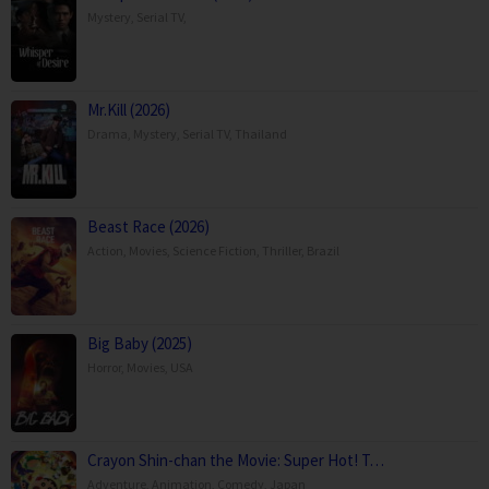
Mystery
,
Serial TV
,
Mr.Kill (2026)
Drama
,
Mystery
,
Serial TV
,
Thailand
Beast Race (2026)
Action
,
Movies
,
Science Fiction
,
Thriller
,
Brazil
Big Baby (2025)
Horror
,
Movies
,
USA
Crayon Shin-chan the Movie: Super Hot! T…
Adventure
,
Animation
,
Comedy
,
Japan