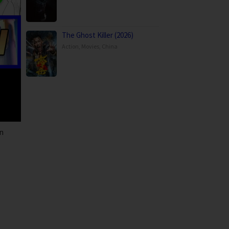
The Ghost Killer (2026)
Action
,
Movies
,
China
on