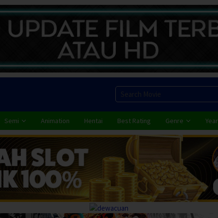
Semi
Animation
Hentai
Best Rating
Genre
Year