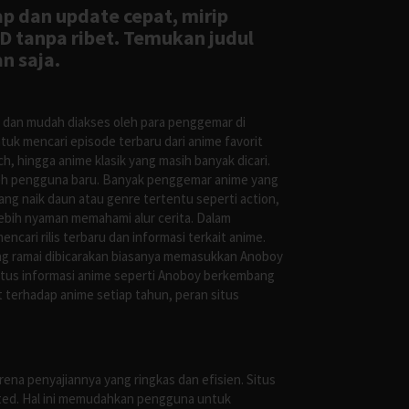
ap dan update cepat, mirip
D tanpa ribet. Temukan judul
n saja.
s dan mudah diakses oleh para penggemar di
uk mencari episode terbaru dari anime favorit
, hingga anime klasik yang masih banyak dicari.
oleh pengguna baru. Banyak penggemar anime yang
g naik daun atau genre tertentu seperti action,
ebih nyaman memahami alur cerita. Dalam
ari rilis terbaru dan informasi terkait anime.
ng ramai dibicarakan biasanya memasukkan Anoboy
situs informasi anime seperti Anoboy berkembang
 terhadap anime setiap tahun, peran situs
ena penyajiannya yang ringkas dan efisien. Situs
leted. Hal ini memudahkan pengguna untuk