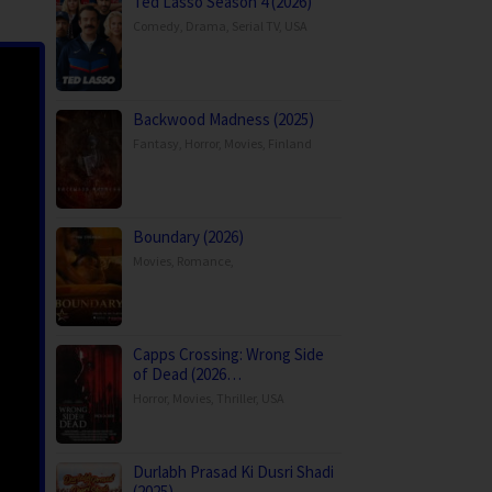
Ted Lasso Season 4 (2026)
Comedy
,
Drama
,
Serial TV
,
USA
Backwood Madness (2025)
Fantasy
,
Horror
,
Movies
,
Finland
Boundary (2026)
Movies
,
Romance
,
Capps Crossing: Wrong Side
of Dead (2026…
Horror
,
Movies
,
Thriller
,
USA
Durlabh Prasad Ki Dusri Shadi
(2025)