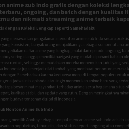
n anime sub Indo gratis dengan koleksi lengk
rbaru, ongoing, dan batch dengan kualitas H
tmu dan nikmati streaming anime terbaik kapa
is dengan Koleksi Lengkap seperti Samehadaku
tus yang menawarkan pengalaman menonton anime sub Indo secara prakti
 yang konsisten, banyak orang menjadikannya sebagai sumber utama unt
nyediakan daftar anime yang lengkap, mulai dari episode ongoing, batch
Anoboy sering dianggap memiliki navigasi yang mudah dipahami bahkan 
ecara runtut, sehingga memudahkan mereka menemukan judul yang sedan
asa Indonesia juga menjadi nilai tambah yang membuat penonton merasa l
n dengan Samehadaku karena keduanya menjadi tempat populer untuk menc
enai jadwal rilis episode atau ingin menemukan anime baru yang seda
 betapa besar minat masyarakat terhadap anime serta bagaimana situs-
pat, kualitas stabil, dan update yang rutin. Dengan meningkatnya minat
ngan budaya tontonan digital di Indonesia.
tuk Nonton Anime Sub Indo
 orang memilih Anoboy sebagai tempat mencari anime sub Indo adalah kar
asarkan popularitas, tahun rilis, dan status seperti ongoing atau comp