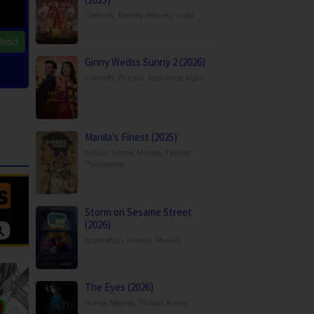
Comedy
,
Family
,
Movies
,
India
load
Ginny Wedss Sunny 2 (2026)
Comedy
,
Drama
,
Romance
,
India
Manila’s Finest (2025)
Action
,
Crime
,
Movies
,
Thriller
,
Philippines
Storm on Sesame Street
(2026)
Animation
,
Family
,
Movies
,
The Eyes (2026)
Horror
,
Movies
,
Thriller
,
Korea