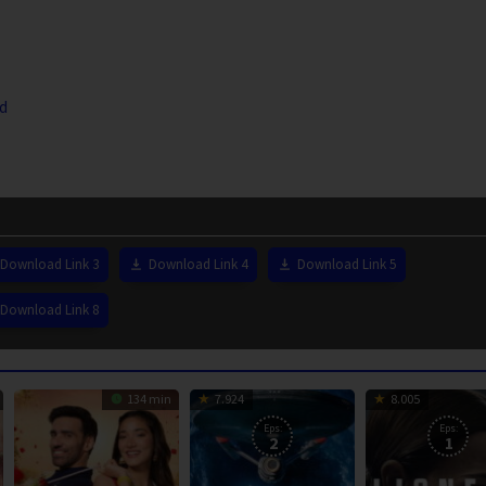
ad
Download Link 3
Download Link 4
Download Link 5
Download Link 8
134 min
7.924
8.005
Eps:
Eps:
2
1