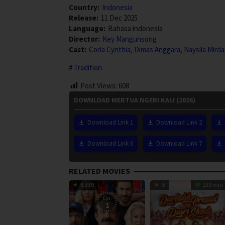
Country:
Indonesia
Release:
11 Dec 2025
Language:
Bahasa indonesia
Director:
Key Mangunsong
Cast:
Corla Cynthia
,
Dimas Anggara
,
Naysila Mird
Tradition
Post Views:
608
DOWNLOAD MERTUA NGERI KALI (2026)
Download Link 1
Download Link 2
Download Link 6
Download Link 7
RELATED MOVIES
8.339
5
130 min
Eps:
1