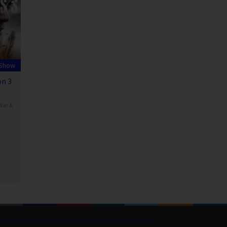
 Show
on 3
War &
r
dan