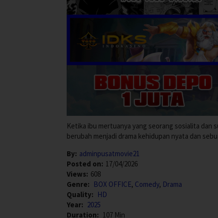
Ketika ibu mertuanya yang seorang sosialita dan
berubah menjadi drama kehidupan nyata dan sebuah
By:
adminpusatmovie21
Posted on:
17/04/2026
Views:
608
Genre:
BOX OFFICE
,
Comedy
,
Drama
Quality:
HD
Year:
2025
Duration:
107 Min