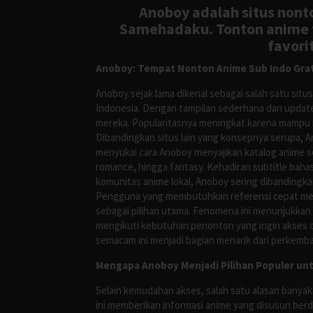
Anoboy adalah situs nonto
Samehadaku. Tonton anime te
favori
Anoboy: Tempat Nonton Anime Sub Indo Grat
Anoboy sejak lama dikenal sebagai salah satu si
Indonesia. Dengan tampilan sederhana dan update
mereka. Popularitasnya meningkat karena mampu me
Dibandingkan situs lain yang konsepnya serupa, 
menyukai cara Anoboy menyajikan katalog anime s
romance, hingga fantasy. Kehadiran subtitle bah
komunitas anime lokal, Anoboy sering dibandingka
Pengguna yang membutuhkan referensi cepat meng
sebagai pilihan utama. Fenomena ini menunjukkan
mengikuti kebutuhan penonton yang ingin akses ce
semacam ini menjadi bagian menarik dari perkemba
Mengapa Anoboy Menjadi Pilihan Populer un
Selain kemudahan akses, salah satu alasan banyak
ini memberikan informasi anime yang disusun berd