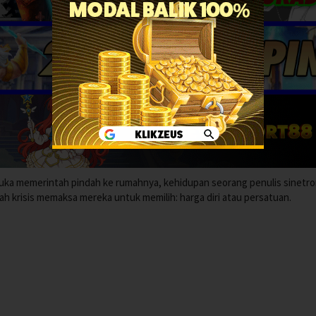
 suka memerintah pindah ke rumahnya, kehidupan seorang penulis sinetr
 krisis memaksa mereka untuk memilih: harga diri atau persatuan.