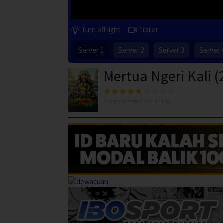
Turn off light
Trailer
Server 1
Server 2
Server 3
Server 
Mertua Ngeri Kali (
3
votes, average
5.0
out of 10