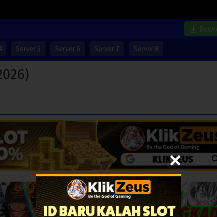
Down
4
Server 5
Server 6
Server 7
Server 8
2026)