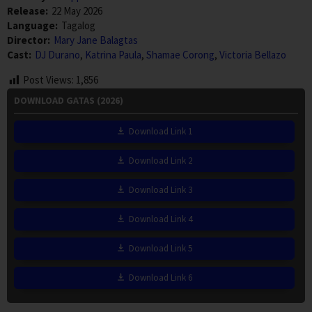
Release:
22 May 2026
Language:
Tagalog
Director:
Mary Jane Balagtas
Cast:
DJ Durano
,
Katrina Paula
,
Shamae Corong
,
Victoria Bellazo
Post Views:
1,856
DOWNLOAD GATAS (2026)
Download Link 1
Download Link 2
Download Link 3
Download Link 4
Download Link 5
Download Link 6