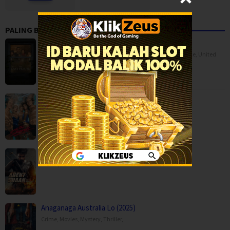
PALING BANYAK DITONTON
The Last House (2026)
BOX OFFICE
,
Horror
,
Movies
,
Science Fiction
,
Thriller
,
France
,
United
Kingdom
,
USA
The Shards (2026)
Drama
,
Mystery
,
Serial TV
,
USA
Agent Shaan: Elite Pursuit (2026)
Action
,
Movies
,
Anaganaga Australia Lo (2025)
Crime
,
Movies
,
Mystery
,
Thriller
,