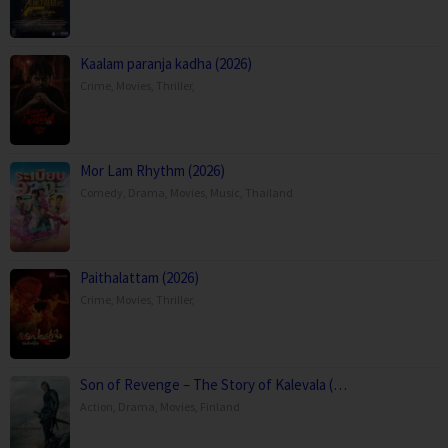
Kaalam paranja kadha (2026)
Crime
,
Movies
,
Thriller
,
Mor Lam Rhythm (2026)
Comedy
,
Drama
,
Movies
,
Music
,
Thailand
Paithalattam (2026)
Crime
,
Movies
,
Thriller
,
Son of Revenge – The Story of Kalevala (…
Action
,
Drama
,
Movies
,
Finland