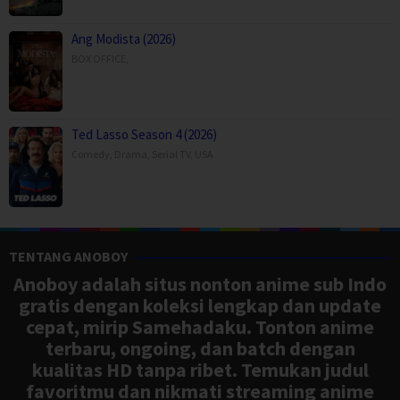
Ang Modista (2026)
BOX OFFICE
,
Ted Lasso Season 4 (2026)
Comedy
,
Drama
,
Serial TV
,
USA
TENTANG ANOBOY
Anoboy adalah situs nonton anime sub Indo
gratis dengan koleksi lengkap dan update
cepat, mirip Samehadaku. Tonton anime
terbaru, ongoing, dan batch dengan
kualitas HD tanpa ribet. Temukan judul
favoritmu dan nikmati streaming anime