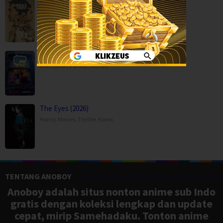
Manila’s Finest (2025)
Action
,
Crime
,
Movies
,
Thriller
,
Philippines
Storm on Sesame Street (2026)
Animation
,
Family
,
Movies
,
The Eyes (2026)
Horror
,
Movies
,
Thriller
,
Korea
TENTANG ANOBOY
Anoboy adalah situs nonton anime sub Indo
gratis dengan koleksi lengkap dan update
cepat, mirip Samehadaku. Tonton anime