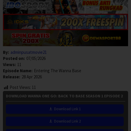
By:
adminpusatmovie21
Posted on:
07/05/2026
Views:
11
Episode Name:
Entering The Wanna Base
Release:
28 Apr 2026
Post Views:
11
DOWNLOAD WANNA ONE GO: BACK TO BASE SEASON 1 EPISODE 2
Download Link 1
Download Link 2