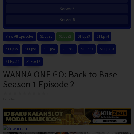
Server 5
Server 6
View All Episodes
S1 Eps1
S1 Eps2
S1 Eps3
S1 Eps4
S1 Eps5
S1 Eps6
S1 Eps7
S1 Eps8
S1 Eps9
S1 Eps10
S1 Eps11
S1 Eps12
WANNA ONE GO: Back to Base
Season 1 Episode 2
No votes