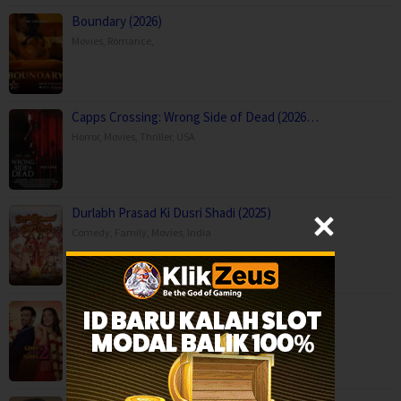
Boundary (2026)
Movies
,
Romance
,
Capps Crossing: Wrong Side of Dead (2026…
Horror
,
Movies
,
Thriller
,
USA
Durlabh Prasad Ki Dusri Shadi (2025)
Comedy
,
Family
,
Movies
,
India
Ginny Wedss Sunny 2 (2026)
Comedy
,
Drama
,
Romance
,
India