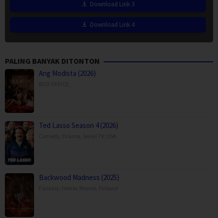
Download Link 3
Download Link 4
PALING BANYAK DITONTON
Ang Modista (2026)
BOX OFFICE
,
Ted Lasso Season 4 (2026)
Comedy
,
Drama
,
Serial TV
,
USA
Backwood Madness (2025)
Fantasy
,
Horror
,
Movies
,
Finland