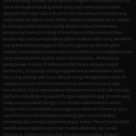
tontonan yang sedang ramai diperbincangkan. Kemampuan situs ini
untuk menyajikan katalog anime yang rapi membuatnya mudah
dijelajahi oleh siapa saja, baik penonton baru maupun mereka yang
sudah lama mengikuti dunia anime. Selain memberikan akses mudah
ke berbagai judul, Anoboy sering disebut-sebut menawarkan
pengalaman menonton yang efisien karena tidak membutuhkan
proses login serta menyediakan pilihan kualitas video yang bervariasi
sesuai kebutuhan pengguna. Situs ini juga kerap dibandingkan
dengan Samehadaku karena keduanya memiliki basis pengguna besar
yang membutuhkan update cepat dan konsisten. Menariknya,
penggunaan Anoboy di Indonesia tidak hanya sebagai tempat
menonton, tetapi juga sebagai rujukan untuk menemukan anime
baru yang sedang naik daun. Banyak orang menggunakan situs ini
sebagai panduan sebelum memutuskan anime mana yang ingin
mereka ikuti. Hal ini menandakan bahwa perannya lebih dari sekadar
platform streaming—ia juga berfungsi sebagai katalog dinamis yang
selalu menyesuaikan dengan tren terbaru dalam industri anime.
Dengan terus bertambahnya penggemar anime di Indonesia, situs
seperti Anoboy menjadi bagian penting dari cara masyarakat
menikmati dan mengikuti perkembangan anime. Penonton kini lebih
memilih akses digital yang cepat, mudah dipahami, dan selalu
diperbarui, sehingga kebutuhan tersebut menjadikan Anoboy