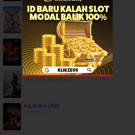
Mor Lam Rhythm (2026)
Comedy
,
Drama
,
Movies
,
Music
,
Thailand
Paithalattam (2026)
Crime
,
Movies
,
Thriller
,
Son of Revenge – The Story of Kalevala (…
Action
,
Drama
,
Movies
,
Finland
Ang Modista (2026)
BOX OFFICE
,