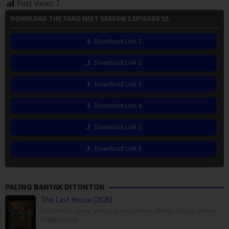
Post Views:
7
DOWNLOAD THE TANG MIST SEASON 1 EPISODE 15
Download Link 1
Download Link 2
Download Link 3
Download Link 4
Download Link 5
Download Link 6
PALING BANYAK DITONTON
The Last House (2026)
BOX OFFICE
,
Horror
,
Movies
,
Science Fiction
,
Thriller
,
France
,
United
Kingdom
,
USA