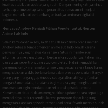
kualitas stabil, dan update yang rutin. Dengan meningkatnya minat
terhadap anime setiap tahun, peran situs semacam ini menjadi
bagian menarik dari perkembangan budaya tontonan digital di
Indonesia.
Mengapa Anoboy Menjadi Pilihan Populer untuk Nonton
Anime Sub Indo
Selain kemudahan akses, salah satu alasan banyak orang memilih
Anoboy sebagai tempat mencari anime sub Indo adalah karena
penyajiannya yang ringkas dan efisien. Situs ini memberikan
informasi anime yang disusun berdasarkan popularitas, tahun rilis,
dan status seperti ongoing atau completed. Hal ini memudahkan
pengguna untuk menemukan anime yang sesuai selera tanpa harus
menghabiskan waktu berlama-lama dalam proses pencarian. Banyak
orang yang menganggap Anoboy sebagai alternatif yang familiar
dengan Samehadaku, terutama bagi mereka yang mengikuti anime
musiman dan ingin mendapatkan referensi episode terbaru.
Kemampuan situs ini dalam menghadirkan update secara cepat juga
menjadi daya tarik tersendiri, karena penonton dapat langsung
mengetahui apakah episode terbaru dari serial favorit mereka sudah
tersedia. Selain itu, banyak pengguna yang menyukai cara Anoboy