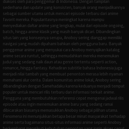
diakses oleh para penggemar di Indonesia. Dengan tampilan
sederhana dan update yang konsisten, banyak orang menjadikannya
sebagai sumber utama untuk mencari episode terbaru dari anime
favorit mereka. Popularitasnya meningkat karena mampu
menyediakan daftar anime yang lengkap, mulai dari episode ongoing,
batch, hingga anime klasik yang masih banyak dicari. Dibandingkan
situs lain yang konsepnya serupa, Anoboy sering dianggap memiliki
navigasi yang mudah dipahami bahkan oleh pengguna baru. Banyak
penggemar anime yang menyukai cara Anoboy menyajikan katalog
anime secara runtut, sehingga memudahkan mereka menemukan
judul yang sedang naik daun atau genre tertentu seperti action,
romance, hingga fantasy. Kehadiran subtitle bahasa Indonesia juga
menjadi nilai tambah yang membuat penonton merasa lebih nyaman
memahami alur cerita. Dalam komunitas anime lokal, Anoboy sering
dibandingkan dengan Samehadaku karena keduanya menjadi tempat
populer untuk mencari rilis terbaru dan informasi terkait anime.
Pengguna yang membutuhkan referensi cepat mengenai jadwal rilis
episode atau ingin menemukan anime baru yang sedang ramai
dibicarakan biasanya memasukkan Anoboy sebagai pilihan utama.
Fenomena ini menunjukkan betapa besar minat masyarakat terhadap
anime serta bagaimana situs-situs informasi anime seperti Anoboy
berkembang mengikuti kebutuhan penonton yang ingin akses cepat,