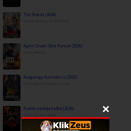
The Shards (2026)
Drama
,
Mystery
,
Serial TV
,
USA
Agent Shaan: Elite Pursuit (2026)
Action
,
Movies
,
Anaganaga Australia Lo (2025)
Crime
,
Movies
,
Mystery
,
Thriller
,
Kaalam paranja kadha (2026)
Crime
,
Movies
,
Thriller
,