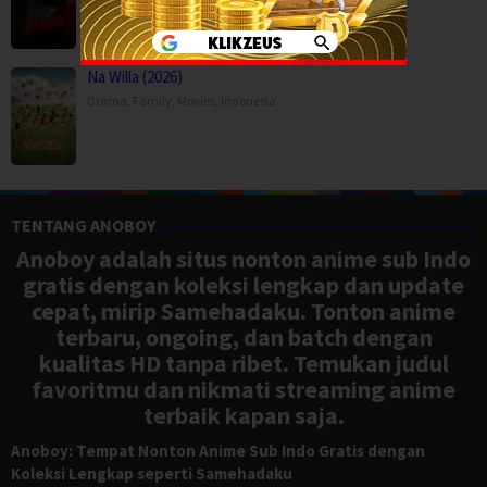
Na Willa (2026)
Drama
,
Family
,
Movies
,
Indonesia
TENTANG ANOBOY
Anoboy adalah situs nonton anime sub Indo
gratis dengan koleksi lengkap dan update
cepat, mirip Samehadaku. Tonton anime
terbaru, ongoing, dan batch dengan
kualitas HD tanpa ribet. Temukan judul
favoritmu dan nikmati streaming anime
terbaik kapan saja.
Anoboy: Tempat Nonton Anime Sub Indo Gratis dengan
Koleksi Lengkap seperti Samehadaku