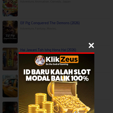
Adventure
,
Animation
,
Comedy
,
Japan
Elf Pig Conquered The Demons (2026)
Adventure
,
Fantasy
,
Movies
,
Hai Jawani Toh Ishq Hona Hai (2026)
Comedy
,
Movies
,
Romance
,
India
,
United Kingdom
Idhayam Murali (2026)
Comedy
,
Drama
,
Movies
,
Romance
,
India
Lenin (2026)
Action
,
Drama
,
Movies
,
Romance
,
India