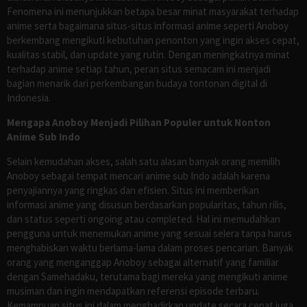
Fenomena ini menunjukkan betapa besar minat masyarakat terhadap
anime serta bagaimana situs-situs informasi anime seperti Anoboy
berkembang mengikuti kebutuhan penonton yang ingin akses cepat,
kualitas stabil, dan update yang rutin. Dengan meningkatnya minat
terhadap anime setiap tahun, peran situs semacam ini menjadi
bagian menarik dari perkembangan budaya tontonan digital di
Indonesia.
Mengapa Anoboy Menjadi Pilihan Populer untuk Nonton
Anime Sub Indo
Selain kemudahan akses, salah satu alasan banyak orang memilih
Anoboy sebagai tempat mencari anime sub Indo adalah karena
penyajiannya yang ringkas dan efisien. Situs ini memberikan
informasi anime yang disusun berdasarkan popularitas, tahun rilis,
dan status seperti ongoing atau completed. Hal ini memudahkan
pengguna untuk menemukan anime yang sesuai selera tanpa harus
menghabiskan waktu berlama-lama dalam proses pencarian. Banyak
orang yang menganggap Anoboy sebagai alternatif yang familiar
dengan Samehadaku, terutama bagi mereka yang mengikuti anime
musiman dan ingin mendapatkan referensi episode terbaru.
Kemampuan situs ini dalam menghadirkan update secara cepat juga