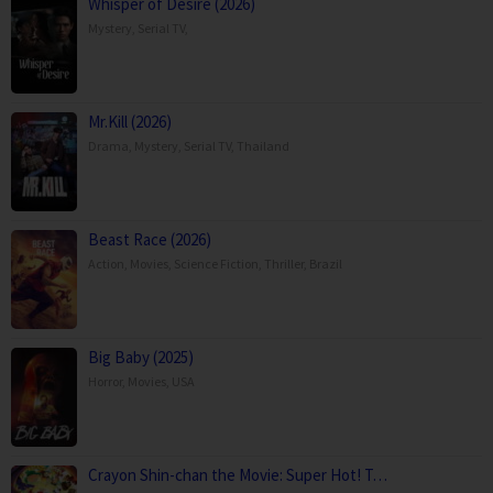
Whisper of Desire (2026)
Mystery
,
Serial TV
,
Mr.Kill (2026)
Drama
,
Mystery
,
Serial TV
,
Thailand
Beast Race (2026)
Action
,
Movies
,
Science Fiction
,
Thriller
,
Brazil
Big Baby (2025)
Horror
,
Movies
,
USA
Crayon Shin-chan the Movie: Super Hot! T…