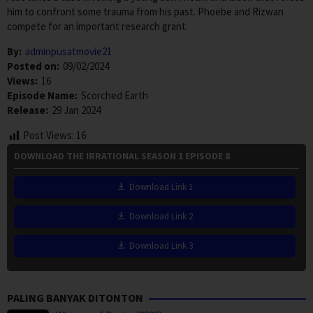
him to confront some trauma from his past. Phoebe and Rizwan
compete for an important research grant.
By:
adminpusatmovie21
Posted on:
09/02/2024
Views:
16
Episode Name:
Scorched Earth
Release:
29 Jan 2024
Post Views:
16
DOWNLOAD THE IRRATIONAL SEASON 1 EPISODE 8
Download Link 1
Download Link 2
Download Link 3
PALING BANYAK DITONTON