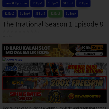
View All Episodes
S1 Eps1
S1 Eps2
S1 Eps3
S1 Eps4
S1 Eps5
S1 Eps6
S1 Eps7
S1 Eps8
S1 Eps9
The Irrational Season 1 Episode 8
No votes
Alec takes a case involving a young burn victim and arson that forces