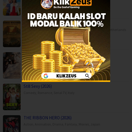
Danse Macabre (2026)
Animation
,
Horror
,
Movies
,
Music
,
War
,
Belgium
,
France
,
Netherlands
Moda Kavida Vaatavarana (2026)
Drama
,
Movies
,
Romance
,
Science Fiction
,
Still Sexy (2026)
Comedy
,
Romance
,
Serial TV
,
Italy
THE RIBBON HERO (2026)
Action
,
Animation
,
Drama
,
Fantasy
,
Movies
,
Japan