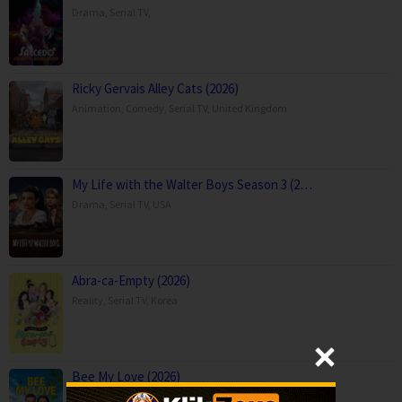
Drama
,
Serial TV
,
Ricky Gervais Alley Cats (2026)
Animation
,
Comedy
,
Serial TV
,
United Kingdom
My Life with the Walter Boys Season 3 (2…
Drama
,
Serial TV
,
USA
Abra-ca-Empty (2026)
Reality
,
Serial TV
,
Korea
Bee My Love (2026)
Comedy
,
Movies
,
Romance
,
TV Movie
,
Canada
,
USA