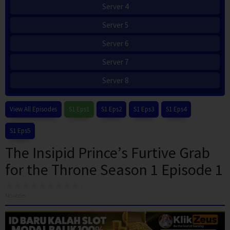
Server 4
Server 5
Server 6
Server 7
Server 8
View All Episodes
S1 Eps1
S1 Eps2
S1 Eps3
S1 Eps4
S1 Eps5
The Insipid Prince’s Furtive Grab
for the Throne Season 1 Episode 1
No votes