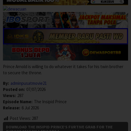
Prince Arnold is willing to do whatever it takes for his twin brother
to secure the throne.
By:
adminpusatmovie21
Posted on:
07/07/2026
Views:
287
Episode Name:
The Insipid Prince
Release:
6 Jul 2026
Post Views:
287
DOWNLOAD THE INSIPID PRINCE’S FURTIVE GRAB FOR THE