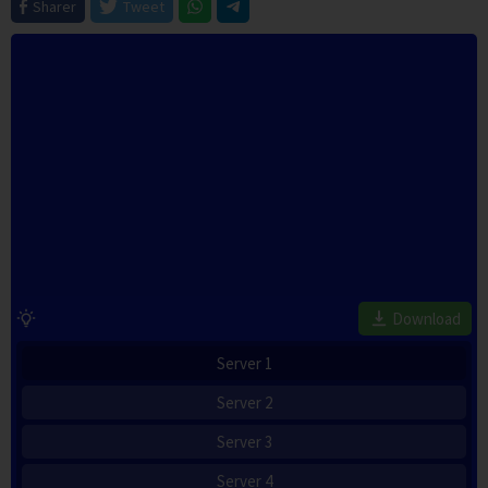
Sharer
Tweet
Download
Server 1
Server 2
Server 3
Server 4