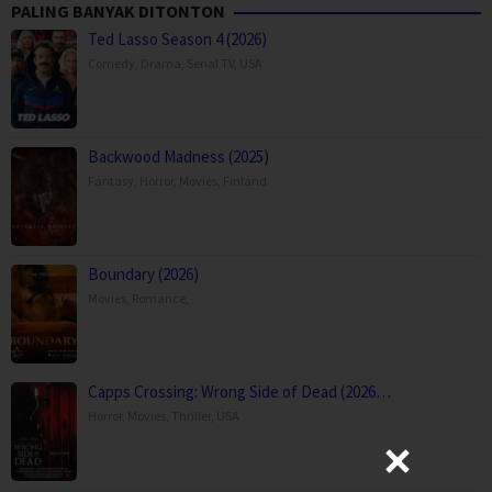
PALING BANYAK DITONTON
Ted Lasso Season 4 (2026)
Comedy
,
Drama
,
Serial TV
,
USA
Backwood Madness (2025)
Fantasy
,
Horror
,
Movies
,
Finland
Boundary (2026)
Movies
,
Romance
,
Capps Crossing: Wrong Side of Dead (2026…
Horror
,
Movies
,
Thriller
,
USA