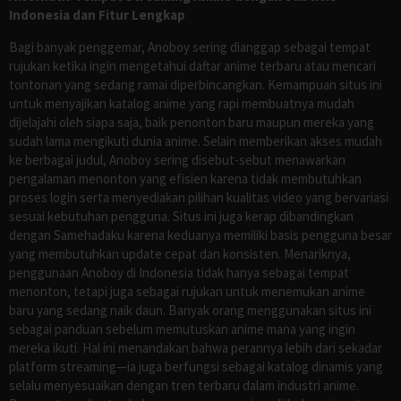
Indonesia dan Fitur Lengkap
Bagi banyak penggemar, Anoboy sering dianggap sebagai tempat
rujukan ketika ingin mengetahui daftar anime terbaru atau mencari
tontonan yang sedang ramai diperbincangkan. Kemampuan situs ini
untuk menyajikan katalog anime yang rapi membuatnya mudah
dijelajahi oleh siapa saja, baik penonton baru maupun mereka yang
sudah lama mengikuti dunia anime. Selain memberikan akses mudah
ke berbagai judul, Anoboy sering disebut-sebut menawarkan
pengalaman menonton yang efisien karena tidak membutuhkan
proses login serta menyediakan pilihan kualitas video yang bervariasi
sesuai kebutuhan pengguna. Situs ini juga kerap dibandingkan
dengan Samehadaku karena keduanya memiliki basis pengguna besar
yang membutuhkan update cepat dan konsisten. Menariknya,
penggunaan Anoboy di Indonesia tidak hanya sebagai tempat
menonton, tetapi juga sebagai rujukan untuk menemukan anime
baru yang sedang naik daun. Banyak orang menggunakan situs ini
sebagai panduan sebelum memutuskan anime mana yang ingin
mereka ikuti. Hal ini menandakan bahwa perannya lebih dari sekadar
platform streaming—ia juga berfungsi sebagai katalog dinamis yang
selalu menyesuaikan dengan tren terbaru dalam industri anime.