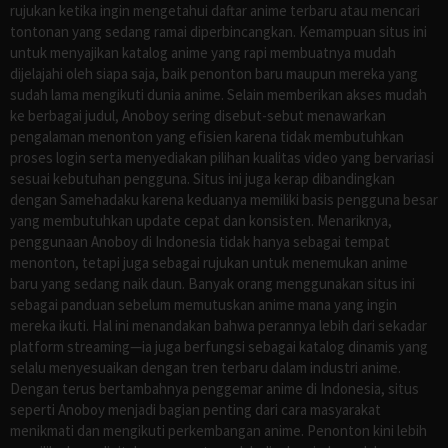
rujukan ketika ingin mengetahui daftar anime terbaru atau mencari
tontonan yang sedang ramai diperbincangkan. Kemampuan situs ini
untuk menyajikan katalog anime yang rapi membuatnya mudah
dijelajahi oleh siapa saja, baik penonton baru maupun mereka yang
sudah lama mengikuti dunia anime. Selain memberikan akses mudah
ke berbagai judul, Anoboy sering disebut-sebut menawarkan
pengalaman menonton yang efisien karena tidak membutuhkan
proses login serta menyediakan pilihan kualitas video yang bervariasi
sesuai kebutuhan pengguna. Situs ini juga kerap dibandingkan
dengan Samehadaku karena keduanya memiliki basis pengguna besar
yang membutuhkan update cepat dan konsisten. Menariknya,
penggunaan Anoboy di Indonesia tidak hanya sebagai tempat
menonton, tetapi juga sebagai rujukan untuk menemukan anime
baru yang sedang naik daun. Banyak orang menggunakan situs ini
sebagai panduan sebelum memutuskan anime mana yang ingin
mereka ikuti. Hal ini menandakan bahwa perannya lebih dari sekadar
platform streaming—ia juga berfungsi sebagai katalog dinamis yang
selalu menyesuaikan dengan tren terbaru dalam industri anime.
Dengan terus bertambahnya penggemar anime di Indonesia, situs
seperti Anoboy menjadi bagian penting dari cara masyarakat
menikmati dan mengikuti perkembangan anime. Penonton kini lebih