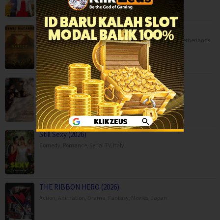
Danse Macabre (2026)
Animation
,
Horror
,
Movies
,
Music
,
War
,
Belgium
,
France
,
Netherlands
Moda Kavida Vaatavarana (2026)
Drama
,
Movies
,
Romance
,
Science Fiction
,
Still Sexy (2026)
Comedy
,
Romance
,
Serial TV
,
Italy
THE RIBBON HERO (2026)
Action
,
Animation
,
Drama
,
Fantasy
,
Movies
,
Japan