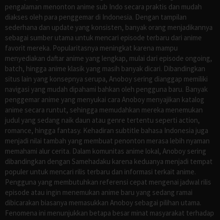
pengalaman menonton anime sub Indo secara praktis dan mudah
diakses oleh para penggemar di Indonesia. Dengan tampilan
sederhana dan update yang konsisten, banyak orang menjadikannya
sebagai sumber utama untuk mencari episode terbaru dari anime
favorit mereka. Popularitasnya meningkat karena mampu
menyediakan daftar anime yang lengkap, mulai dari episode ongoing,
batch, hingga anime klasik yang masih banyak dicari. Dibandingkan
situs lain yang konsepnya serupa, Anoboy sering dianggap memiliki
navigasi yang mudah dipahami bahkan oleh pengguna baru. Banyak
penggemar anime yang menyukai cara Anoboy menyajikan katalog
anime secara runtut, sehingga memudahkan mereka menemukan
judul yang sedang naik daun atau genre tertentu seperti action,
romance, hingga fantasy. Kehadiran subtitle bahasa Indonesia juga
menjadi nilai tambah yang membuat penonton merasa lebih nyaman
memahami alur cerita. Dalam komunitas anime lokal, Anoboy sering
dibandingkan dengan Samehadaku karena keduanya menjadi tempat
populer untuk mencari rilis terbaru dan informasi terkait anime.
Pengguna yang membutuhkan referensi cepat mengenai jadwal rilis
episode atau ingin menemukan anime baru yang sedang ramai
dibicarakan biasanya memasukkan Anoboy sebagai pilihan utama.
Fenomena ini menunjukkan betapa besar minat masyarakat terhadap