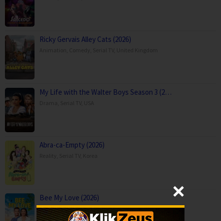
Ricky Gervais Alley Cats (2026)
Animation
,
Comedy
,
Serial TV
,
United Kingdom
My Life with the Walter Boys Season 3 (2…
Drama
,
Serial TV
,
USA
Abra-ca-Empty (2026)
Reality
,
Serial TV
,
Korea
Bee My Love (2026)
Comedy
,
Movies
,
Romance
,
TV Movie
,
Canada
,
USA