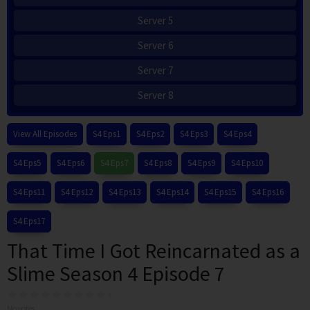
Server 5
Server 6
Server 7
Server 8
View All Episodes
S4 Eps1
S4 Eps2
S4 Eps3
S4 Eps4
S4 Eps5
S4 Eps6
S4 Eps7
S4 Eps8
S4 Eps9
S4 Eps10
S4 Eps11
S4 Eps12
S4 Eps13
S4 Eps14
S4 Eps15
S4 Eps16
S4 Eps17
That Time I Got Reincarnated as a
Slime Season 4 Episode 7
No votes