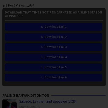
Post Views:
1,834
DOWNLOAD THAT TIME I GOT REINCARNATED AS A SLIME SEASON
4 EPISODE 7
Download Link 1
Download Link 2
Download Link 3
Download Link 4
Download Link 5
Download Link 6
PALING BANYAK DITONTON
Salcedo, Leather, and Boogaloo (2026)
Drama
,
Serial TV
,