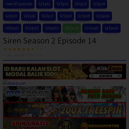
View All Episodes
S2 Eps1
S2 Eps2
S2 Eps3
S2 Eps4
S2 Eps5
S2 Eps6
S2 Eps7
S2 Eps8
S2 Eps9
S2 Eps10
S2 Eps11
S2 Eps12
S2 Eps13
S2 Eps14
S2 Eps15
S2 Eps16
Siren Season 2 Episode 14
2
votes, average
7.0
out of 10