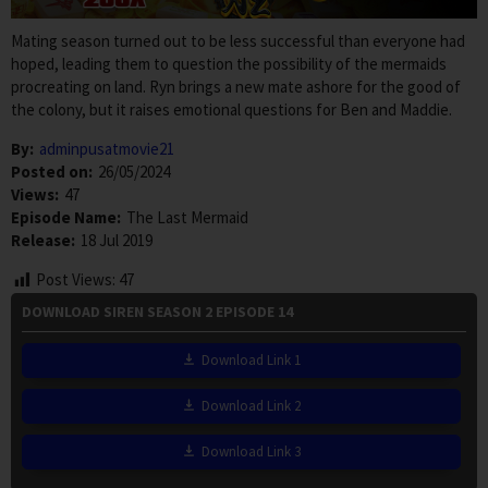
Mating season turned out to be less successful than everyone had
hoped, leading them to question the possibility of the mermaids
procreating on land. Ryn brings a new mate ashore for the good of
the colony, but it raises emotional questions for Ben and Maddie.
By:
adminpusatmovie21
Posted on:
26/05/2024
Views:
47
Episode Name:
The Last Mermaid
Release:
18 Jul 2019
Post Views:
47
DOWNLOAD SIREN SEASON 2 EPISODE 14
Download Link 1
Download Link 2
Download Link 3