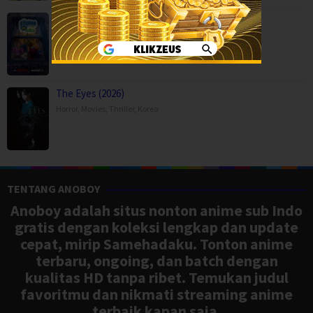
Storm on Sesame Street (2026)
Animation
,
Family
,
Movies
,
The Eyes (2026)
Horror
,
Movies
,
Thriller
,
Korea
TENTANG ANOBOY
Anoboy adalah situs nonton anime sub Indo
gratis dengan koleksi lengkap dan update
cepat, mirip Samehadaku. Tonton anime
terbaru, ongoing, dan batch dengan
kualitas HD tanpa ribet. Temukan judul
favoritmu dan nikmati streaming anime
terbaik kapan saja.