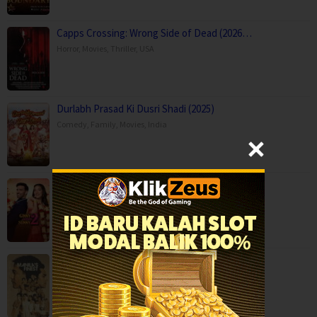
Capps Crossing: Wrong Side of Dead (2026…
Horror
,
Movies
,
Thriller
,
USA
Durlabh Prasad Ki Dusri Shadi (2025)
Comedy
,
Family
,
Movies
,
India
Ginny Wedss Sunny 2 (2026)
Comedy
,
Drama
,
Romance
,
India
Manila’s Finest (2025)
Action
,
Crime
,
Movies
,
Thriller
,
Philippines