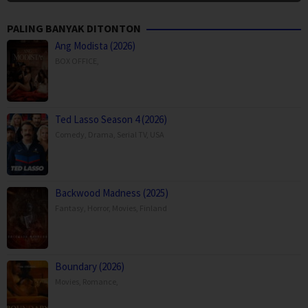
PALING BANYAK DITONTON
Ang Modista (2026)
BOX OFFICE
,
Ted Lasso Season 4 (2026)
Comedy
,
Drama
,
Serial TV
,
USA
Backwood Madness (2025)
Fantasy
,
Horror
,
Movies
,
Finland
Boundary (2026)
Movies
,
Romance
,