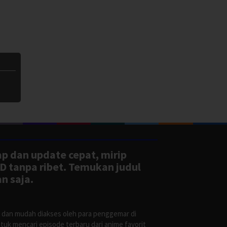
ap dan update cepat, mirip
D tanpa ribet. Temukan judul
n saja.
s dan mudah diakses oleh para penggemar di
uk mencari episode terbaru dari anime favorit