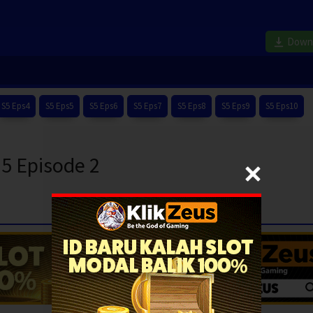
Down
S5 Eps4
S5 Eps5
S5 Eps6
S5 Eps7
S5 Eps8
S5 Eps9
S5 Eps10
5 Episode 2