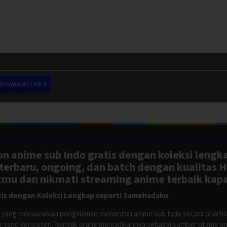
Download Link 3
n anime sub Indo gratis dengan koleksi lengk
rbaru, ongoing, dan batch dengan kualitas H
tmu dan nikmati streaming anime terbaik kapa
is dengan Koleksi Lengkap seperti Samehadaku
tus yang menawarkan pengalaman menonton anime sub Indo secara prakti
 yang konsisten, banyak orang menjadikannya sebagai sumber utama unt