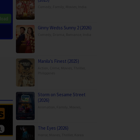
Comedy
,
Family
,
Movies
,
India
load
Ginny Wedss Sunny 2 (2026)
Comedy
,
Drama
,
Romance
,
India
Manila’s Finest (2025)
Action
,
Crime
,
Movies
,
Thriller
,
Philippines
Storm on Sesame Street
(2026)
Animation
,
Family
,
Movies
,
The Eyes (2026)
Horror
,
Movies
,
Thriller
,
Korea