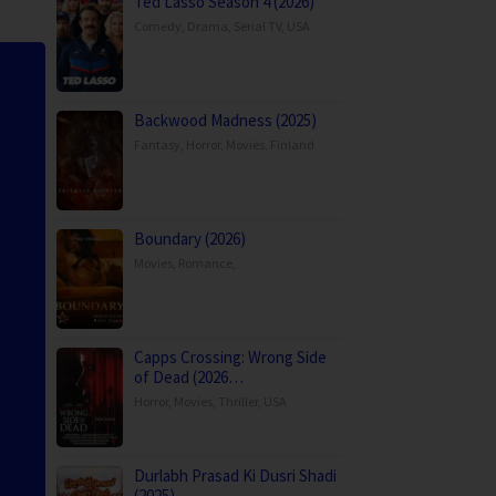
Ted Lasso Season 4 (2026)
Comedy
,
Drama
,
Serial TV
,
USA
Backwood Madness (2025)
Fantasy
,
Horror
,
Movies
,
Finland
Boundary (2026)
Movies
,
Romance
,
Capps Crossing: Wrong Side
of Dead (2026…
Horror
,
Movies
,
Thriller
,
USA
Durlabh Prasad Ki Dusri Shadi
(2025)