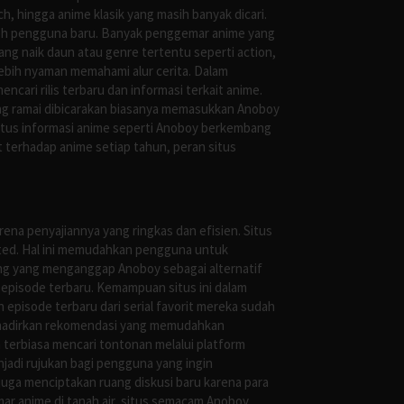
, hingga anime klasik yang masih banyak dicari.
oleh pengguna baru. Banyak penggemar anime yang
g naik daun atau genre tertentu seperti action,
ebih nyaman memahami alur cerita. Dalam
ari rilis terbaru dan informasi terkait anime.
ng ramai dibicarakan biasanya memasukkan Anoboy
situs informasi anime seperti Anoboy berkembang
 terhadap anime setiap tahun, peran situs
ena penyajiannya yang ringkas dan efisien. Situs
leted. Hal ini memudahkan pengguna untuk
ng yang menganggap Anoboy sebagai alternatif
episode terbaru. Kemampuan situs ini dalam
episode terbaru dari serial favorit mereka sudah
ghadirkan rekomendasi yang memudahkan
terbiasa mencari tontonan melalui platform
jadi rujukan bagi pengguna yang ingin
uga menciptakan ruang diskusi baru karena para
r anime di tanah air, situs semacam Anoboy