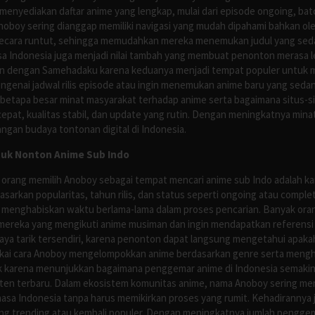
nyediakan daftar anime yang lengkap, mulai dari episode ongoing, batch
Anoboy sering dianggap memiliki navigasi yang mudah dipahami bahkan 
ecara runtut, sehingga memudahkan mereka menemukan judul yang sedan
asa Indonesia juga menjadi nilai tambah yang membuat penonton merasa l
n dengan Samehadaku karena keduanya menjadi tempat populer untuk menc
enai jadwal rilis episode atau ingin menemukan anime baru yang seda
 betapa besar minat masyarakat terhadap anime serta bagaimana situs-
pat, kualitas stabil, dan update yang rutin. Dengan meningkatnya minat
ngan budaya tontonan digital di Indonesia.
tuk Nonton Anime Sub Indo
 orang memilih Anoboy sebagai tempat mencari anime sub Indo adalah kar
asarkan popularitas, tahun rilis, dan status seperti ongoing atau comp
 menghabiskan waktu berlama-lama dalam proses pencarian. Banyak ora
mereka yang mengikuti anime musiman dan ingin mendapatkan referensi 
ya tarik tersendiri, karena penonton dapat langsung mengetahui apakah 
nyukai cara Anoboy mengelompokkan anime berdasarkan genre serta men
rik karena menunjukkan bagaimana penggemar anime di Indonesia semakin 
nten terbaru. Dalam ekosistem komunitas anime, nama Anoboy sering men
asa Indonesia tanpa harus memikirkan proses yang rumit. Kehadirannya j
g trending atau kembali populer. Dengan meningkatnya jumlah penggema