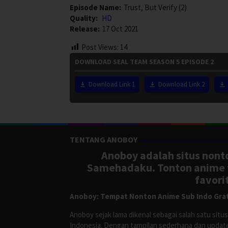
Episode Name:
Trust, But Verify (2)
Quality:
HD
Release:
17 Oct 2021
Post Views:
14
DOWNLOAD SEAL TEAM SEASON 5 EPISODE 2
Download Link 1
Download Link 2
TENTANG ANOBOY
Anoboy adalah situs nonto
Samehadaku. Tonton anime te
favori
Anoboy: Tempat Nonton Anime Sub Indo Grat
Anoboy sejak lama dikenal sebagai salah satu si
Indonesia. Dengan tampilan sederhana dan update