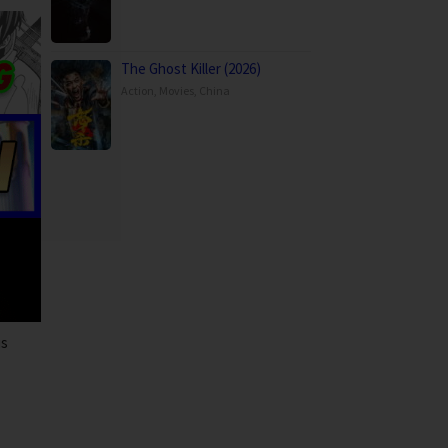
The Ghost Killer (2026)
Action
,
Movies
,
China
us