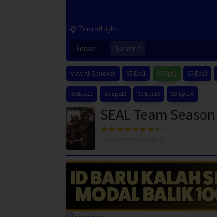
Turn off light
Server 1
Server 2
View All Episodes
S5 Eps1
S5 Eps2
S5 Eps3
S5 Eps11
S5 Eps12
S5 Eps13
S5 Eps14
SEAL Team Season 
1
votes, average
8.0
out of 10