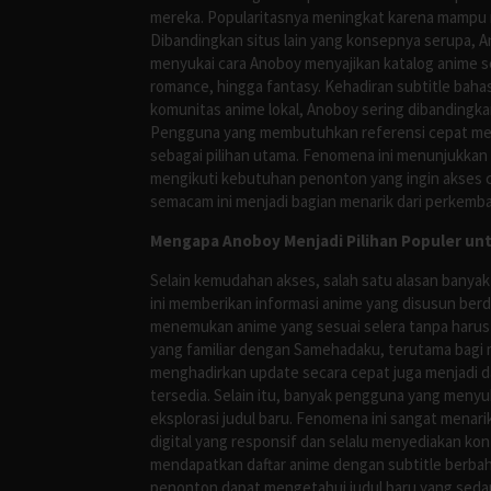
mereka. Popularitasnya meningkat karena mampu me
Dibandingkan situs lain yang konsepnya serupa, 
menyukai cara Anoboy menyajikan katalog anime s
romance, hingga fantasy. Kehadiran subtitle bah
komunitas anime lokal, Anoboy sering dibandingka
Pengguna yang membutuhkan referensi cepat meng
sebagai pilihan utama. Fenomena ini menunjukkan
mengikuti kebutuhan penonton yang ingin akses ce
semacam ini menjadi bagian menarik dari perkemba
Mengapa Anoboy Menjadi Pilihan Populer un
Selain kemudahan akses, salah satu alasan banyak
ini memberikan informasi anime yang disusun berd
menemukan anime yang sesuai selera tanpa harus
yang familiar dengan Samehadaku, terutama bagi 
menghadirkan update secara cepat juga menjadi da
tersedia. Selain itu, banyak pengguna yang me
eksplorasi judul baru. Fenomena ini sangat mena
digital yang responsif dan selalu menyediakan ko
mendapatkan daftar anime dengan subtitle berbah
penonton dapat mengetahui judul baru yang sedan