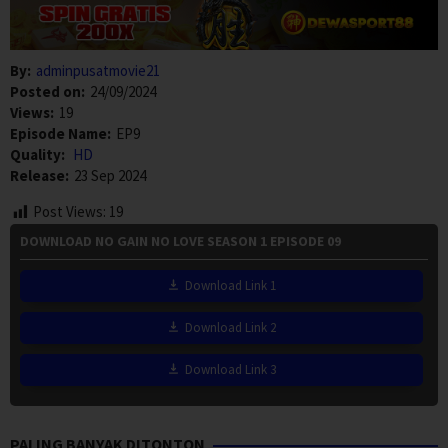
By:
adminpusatmovie21
Posted on:
24/09/2024
Views:
19
Episode Name:
EP9
Quality:
HD
Release:
23 Sep 2024
Post Views:
19
DOWNLOAD NO GAIN NO LOVE SEASON 1 EPISODE 09
Download Link 1
Download Link 2
Download Link 3
PALING BANYAK DITONTON