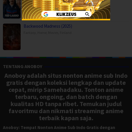
Comedy
,
Drama
,
Serial TV
,
USA
Backwood Madness (2025)
Fantasy
,
Horror
,
Movies
,
Finland
TENTANG ANOBOY
Anoboy adalah situs nonton anime sub Indo
gratis dengan koleksi lengkap dan update
cepat, mirip Samehadaku. Tonton anime
terbaru, ongoing, dan batch dengan
kualitas HD tanpa ribet. Temukan judul
favoritmu dan nikmati streaming anime
terbaik kapan saja.
Anoboy: Tempat Nonton Anime Sub Indo Gratis dengan