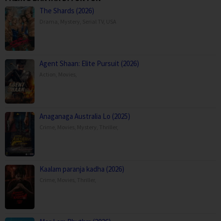
The Shards (2026)
Drama
,
Mystery
,
Serial TV
,
USA
Agent Shaan: Elite Pursuit (2026)
Action
,
Movies
,
Anaganaga Australia Lo (2025)
Crime
,
Movies
,
Mystery
,
Thriller
,
Kaalam paranja kadha (2026)
Crime
,
Movies
,
Thriller
,