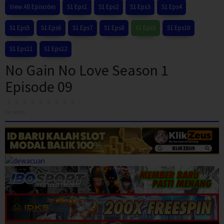
View All Episodes
S1 Eps1
S1 Eps2
S1 Eps3
S1 Eps4
S1 Eps5
S1 Eps6
S1 Eps7
S1 Eps8
S1 Eps9
S1 Eps10
S1 Eps11
S1 Eps12
No Gain No Love Season 1
Episode 09
No votes