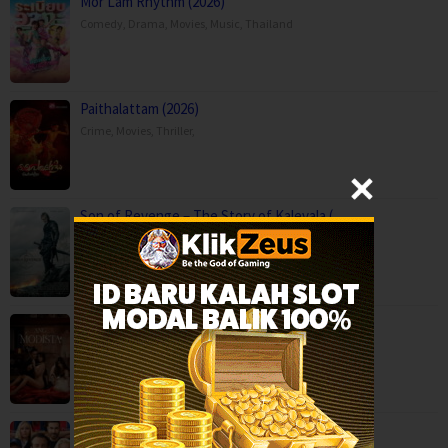
Mor Lam Rhythm (2026)
Comedy
,
Drama
,
Movies
,
Music
,
Thailand
Paithalattam (2026)
Crime
,
Movies
,
Thriller
,
Son of Revenge – The Story of Kalevala (…
Action
,
Drama
,
Movies
,
Finland
Ang Modista (2026)
BOX OFFICE
,
Ted Lasso Season 4 (2026)