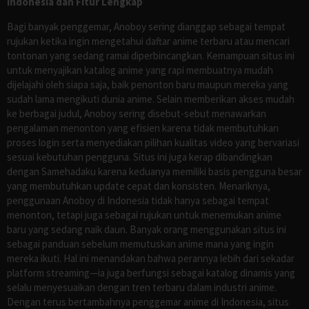
Indonesia dan Fitur Lengkap
Bagi banyak penggemar, Anoboy sering dianggap sebagai tempat
rujukan ketika ingin mengetahui daftar anime terbaru atau mencari
tontonan yang sedang ramai diperbincangkan. Kemampuan situs ini
untuk menyajikan katalog anime yang rapi membuatnya mudah
dijelajahi oleh siapa saja, baik penonton baru maupun mereka yang
sudah lama mengikuti dunia anime. Selain memberikan akses mudah
ke berbagai judul, Anoboy sering disebut-sebut menawarkan
pengalaman menonton yang efisien karena tidak membutuhkan
proses login serta menyediakan pilihan kualitas video yang bervariasi
sesuai kebutuhan pengguna. Situs ini juga kerap dibandingkan
dengan Samehadaku karena keduanya memiliki basis pengguna besar
yang membutuhkan update cepat dan konsisten. Menariknya,
penggunaan Anoboy di Indonesia tidak hanya sebagai tempat
menonton, tetapi juga sebagai rujukan untuk menemukan anime
baru yang sedang naik daun. Banyak orang menggunakan situs ini
sebagai panduan sebelum memutuskan anime mana yang ingin
mereka ikuti. Hal ini menandakan bahwa perannya lebih dari sekadar
platform streaming—ia juga berfungsi sebagai katalog dinamis yang
selalu menyesuaikan dengan tren terbaru dalam industri anime.
Dengan terus bertambahnya penggemar anime di Indonesia, situs