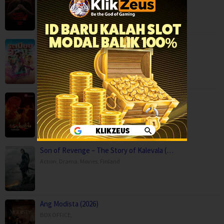
Crime
,
Movies
,
Thriller
,
Mor Lam Rhythm (2026)
Comedy
,
Drama
,
Movies
,
Music
,
Thailand
Paithalattam (2026)
Crime
,
Movies
,
Thriller
,
Son of Revenge – The Story of Kalevala (…
Action
,
Drama
,
Movies
,
Finland
Ang Modista (2026)
BOX OFFICE
,