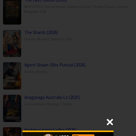
BOX OFFICE
,
Horror
,
Movies
,
Science Fiction
,
Thriller
,
France
,
United
Kingdom
,
USA
The Shards (2026)
Drama
,
Mystery
,
Serial TV
,
USA
Agent Shaan: Elite Pursuit (2026)
Action
,
Movies
,
Anaganaga Australia Lo (2025)
Crime
,
Movies
,
Mystery
,
Thriller
,
Kaalam paranja kadha (2026)