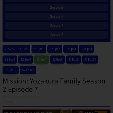
Server 5
Server 6
Server 7
Server 8
View All Episodes
S2 Eps1
S2 Eps2
S2 Eps3
S2 Eps4
S2 Eps5
S2 Eps6
S2 Eps7
S2 Eps8
S2 Eps9
S2 Eps10
S2 Eps11
S2 Eps12
Mission: Yozakura Family Season
2 Episode 7
No votes