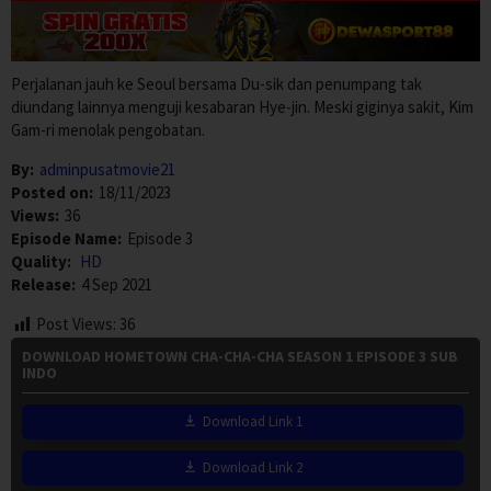
Perjalanan jauh ke Seoul bersama Du-sik dan penumpang tak
diundang lainnya menguji kesabaran Hye-jin. Meski giginya sakit, Kim
Gam-ri menolak pengobatan.
By:
adminpusatmovie21
Posted on:
18/11/2023
Views:
36
Episode Name:
Episode 3
Quality:
HD
Release:
4 Sep 2021
Post Views:
36
DOWNLOAD HOMETOWN CHA-CHA-CHA SEASON 1 EPISODE 3 SUB
INDO
Download Link 1
Download Link 2