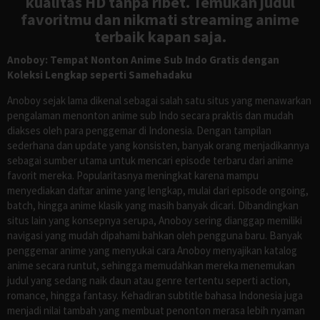
kualitas HD tanpa ribet. Temukan judul
favoritmu dan nikmati streaming anime
terbaik kapan saja.
Anoboy: Tempat Nonton Anime Sub Indo Gratis dengan
Koleksi Lengkap seperti Samehadaku
Anoboy sejak lama dikenal sebagai salah satu situs yang menawarkan
pengalaman menonton anime sub Indo secara praktis dan mudah
diakses oleh para penggemar di Indonesia. Dengan tampilan
sederhana dan update yang konsisten, banyak orang menjadikannya
sebagai sumber utama untuk mencari episode terbaru dari anime
favorit mereka. Popularitasnya meningkat karena mampu
menyediakan daftar anime yang lengkap, mulai dari episode ongoing,
batch, hingga anime klasik yang masih banyak dicari. Dibandingkan
situs lain yang konsepnya serupa, Anoboy sering dianggap memiliki
navigasi yang mudah dipahami bahkan oleh pengguna baru. Banyak
penggemar anime yang menyukai cara Anoboy menyajikan katalog
anime secara runtut, sehingga memudahkan mereka menemukan
judul yang sedang naik daun atau genre tertentu seperti action,
romance, hingga fantasy. Kehadiran subtitle bahasa Indonesia juga
menjadi nilai tambah yang membuat penonton merasa lebih nyaman