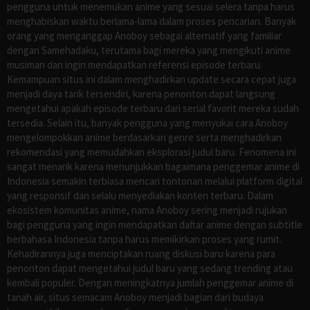
pengguna untuk menemukan anime yang sesuai selera tanpa harus
menghabiskan waktu berlama-lama dalam proses pencarian. Banyak
orang yang menganggap Anoboy sebagai alternatif yang familiar
dengan Samehadaku, terutama bagi mereka yang mengikuti anime
musiman dan ingin mendapatkan referensi episode terbaru.
Kemampuan situs ini dalam menghadirkan update secara cepat juga
menjadi daya tarik tersendiri, karena penonton dapat langsung
mengetahui apakah episode terbaru dari serial favorit mereka sudah
tersedia. Selain itu, banyak pengguna yang menyukai cara Anoboy
mengelompokkan anime berdasarkan genre serta menghadirkan
rekomendasi yang memudahkan eksplorasi judul baru. Fenomena ini
sangat menarik karena menunjukkan bagaimana penggemar anime di
Indonesia semakin terbiasa mencari tontonan melalui platform digital
yang responsif dan selalu menyediakan konten terbaru. Dalam
ekosistem komunitas anime, nama Anoboy sering menjadi rujukan
bagi pengguna yang ingin mendapatkan daftar anime dengan subtitle
berbahasa Indonesia tanpa harus memikirkan proses yang rumit.
Kehadirannya juga menciptakan ruang diskusi baru karena para
penonton dapat mengetahui judul baru yang sedang trending atau
kembali populer. Dengan meningkatnya jumlah penggemar anime di
tanah air, situs semacam Anoboy menjadi bagian dari budaya