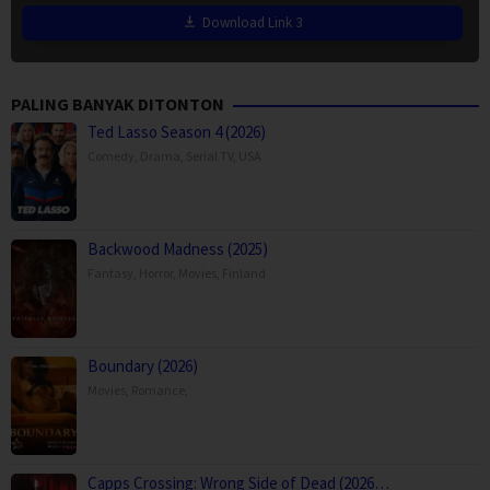
Download Link 3
PALING BANYAK DITONTON
Ted Lasso Season 4 (2026)
Comedy
,
Drama
,
Serial TV
,
USA
Backwood Madness (2025)
Fantasy
,
Horror
,
Movies
,
Finland
Boundary (2026)
Movies
,
Romance
,
Capps Crossing: Wrong Side of Dead (2026…