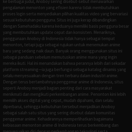
ke berbagai judul, Anoboy sering disebut-sebut menawarkan
pengalaman menonton yang efisien karena tidak membutuhkan
proses login serta menyediakan pilihan kualitas video yang bervariasi
sesuai kebutuhan pengguna. Situs ini juga kerap dibandingkan
dengan Samehadaku karena keduanya memiliki basis pengguna besar
yang membutuhkan update cepat dan konsisten. Menariknya,
penggunaan Anoboy di Indonesia tidak hanya sebagai tempat
menonton, tetapi juga sebagai rujukan untuk menemukan anime
baru yang sedang naik daun. Banyak orang menggunakan situs ini
sebagai panduan sebelum memutuskan anime mana yang ingin
mereka ikuti. Hal ini menandakan bahwa perannya lebih dari sekadar
platform streaming—ia juga berfungsi sebagai katalog dinamis yang
selalu menyesuaikan dengan tren terbaru dalam industri anime.
Dengan terus bertambahnya penggemar anime di Indonesia, situs
seperti Anoboy menjadi bagian penting dari cara masyarakat
menikmati dan mengikuti perkembangan anime. Penonton kini lebih
memilih akses digital yang cepat, mudah dipahami, dan selalu
diperbarui, sehingga kebutuhan tersebut menjadikan Anoboy
sebagai salah satu situs yang sering disebut dalam komunitas
penggemar anime. Kehadirannya memperlihatkan bagaimana
kebiasaan menonton anime di Indonesia terus berkembang dan
menyesuaikan diri dengan perkembangan teknologi serta