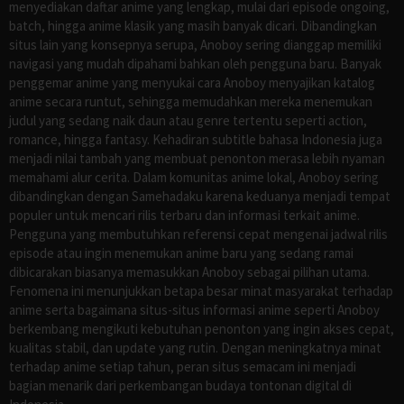
menyediakan daftar anime yang lengkap, mulai dari episode ongoing,
batch, hingga anime klasik yang masih banyak dicari. Dibandingkan
situs lain yang konsepnya serupa, Anoboy sering dianggap memiliki
navigasi yang mudah dipahami bahkan oleh pengguna baru. Banyak
penggemar anime yang menyukai cara Anoboy menyajikan katalog
anime secara runtut, sehingga memudahkan mereka menemukan
judul yang sedang naik daun atau genre tertentu seperti action,
romance, hingga fantasy. Kehadiran subtitle bahasa Indonesia juga
menjadi nilai tambah yang membuat penonton merasa lebih nyaman
memahami alur cerita. Dalam komunitas anime lokal, Anoboy sering
dibandingkan dengan Samehadaku karena keduanya menjadi tempat
populer untuk mencari rilis terbaru dan informasi terkait anime.
Pengguna yang membutuhkan referensi cepat mengenai jadwal rilis
episode atau ingin menemukan anime baru yang sedang ramai
dibicarakan biasanya memasukkan Anoboy sebagai pilihan utama.
Fenomena ini menunjukkan betapa besar minat masyarakat terhadap
anime serta bagaimana situs-situs informasi anime seperti Anoboy
berkembang mengikuti kebutuhan penonton yang ingin akses cepat,
kualitas stabil, dan update yang rutin. Dengan meningkatnya minat
terhadap anime setiap tahun, peran situs semacam ini menjadi
bagian menarik dari perkembangan budaya tontonan digital di