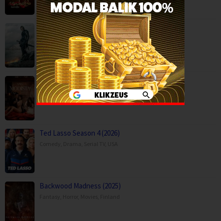
Son of Revenge – The Story of Kalevala (…
Action
,
Drama
,
Movies
,
Finland
Ang Modista (2026)
BOX OFFICE
,
Ted Lasso Season 4 (2026)
Comedy
,
Drama
,
Serial TV
,
USA
Backwood Madness (2025)
Fantasy
,
Horror
,
Movies
,
Finland