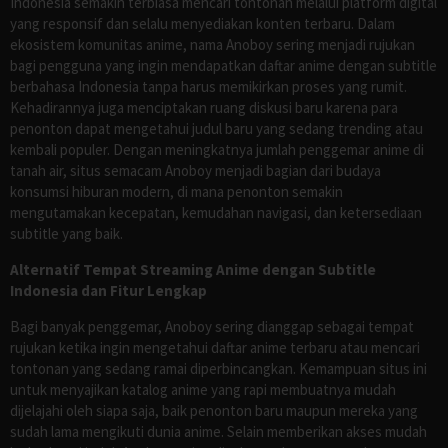
Indonesia semakin terbiasa mencari tontonan melalui platform digital
yang responsif dan selalu menyediakan konten terbaru. Dalam
ekosistem komunitas anime, nama Anoboy sering menjadi rujukan
bagi pengguna yang ingin mendapatkan daftar anime dengan subtitle
berbahasa Indonesia tanpa harus memikirkan proses yang rumit.
Kehadirannya juga menciptakan ruang diskusi baru karena para
penonton dapat mengetahui judul baru yang sedang trending atau
kembali populer. Dengan meningkatnya jumlah penggemar anime di
tanah air, situs semacam Anoboy menjadi bagian dari budaya
konsumsi hiburan modern, di mana penonton semakin
mengutamakan kecepatan, kemudahan navigasi, dan ketersediaan
subtitle yang baik.
Alternatif Tempat Streaming Anime dengan Subtitle
Indonesia dan Fitur Lengkap
Bagi banyak penggemar, Anoboy sering dianggap sebagai tempat
rujukan ketika ingin mengetahui daftar anime terbaru atau mencari
tontonan yang sedang ramai diperbincangkan. Kemampuan situs ini
untuk menyajikan katalog anime yang rapi membuatnya mudah
dijelajahi oleh siapa saja, baik penonton baru maupun mereka yang
sudah lama mengikuti dunia anime. Selain memberikan akses mudah