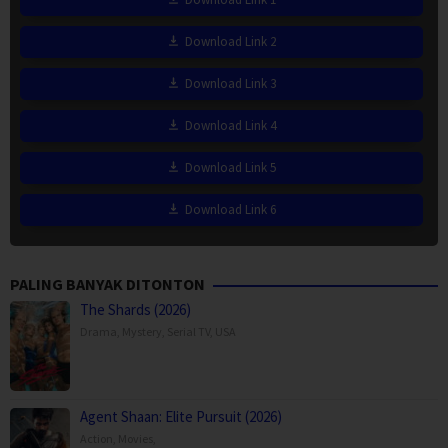
Download Link 2
Download Link 3
Download Link 4
Download Link 5
Download Link 6
PALING BANYAK DITONTON
The Shards (2026)
Drama
,
Mystery
,
Serial TV
,
USA
Agent Shaan: Elite Pursuit (2026)
Action
,
Movies
,