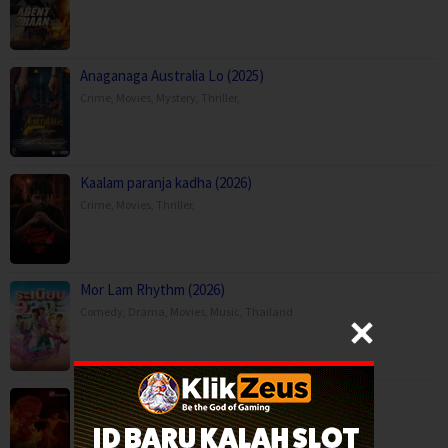
Anaganaga Australia Lo (2025)
Crime
,
Movies
,
Mystery
,
Thriller
,
Kaalam paranja kadha (2026)
Crime
,
Movies
,
Thriller
,
Mor Lam Rhythm (2026)
Comedy
,
Drama
,
Movies
,
Music
,
Thailand
Paithalattam (2026)
Crime
,
Movies
,
Thriller
,