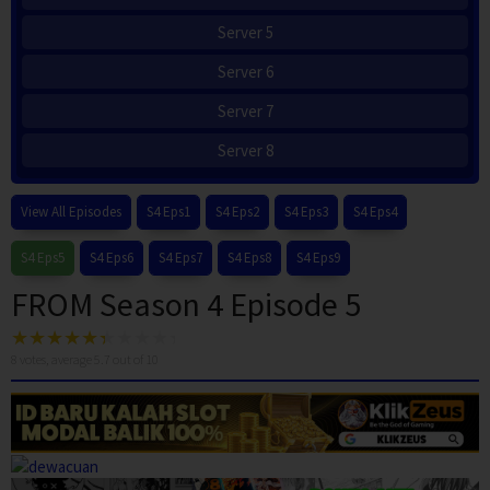
Server 5
Server 6
Server 7
Server 8
View All Episodes
S4 Eps1
S4 Eps2
S4 Eps3
S4 Eps4
S4 Eps5
S4 Eps6
S4 Eps7
S4 Eps8
S4 Eps9
FROM Season 4 Episode 5
8
votes, average
5.7
out of 10