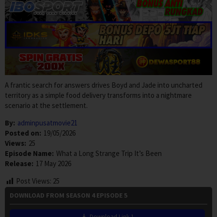
A frantic search for answers drives Boyd and Jade into uncharted
territory as a simple food delivery transforms into a nightmare
scenario at the settlement.
By:
adminpusatmovie21
Posted on:
19/05/2026
Views:
25
Episode Name:
What a Long Strange Trip It’s Been
Release:
17 May 2026
Post Views:
25
DOWNLOAD FROM SEASON 4 EPISODE 5
Download Link 1