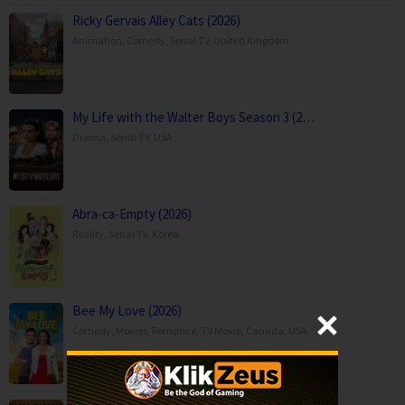
Ricky Gervais Alley Cats (2026)
Animation
,
Comedy
,
Serial TV
,
United Kingdom
My Life with the Walter Boys Season 3 (2…
Drama
,
Serial TV
,
USA
Abra-ca-Empty (2026)
Reality
,
Serial TV
,
Korea
Bee My Love (2026)
Comedy
,
Movies
,
Romance
,
TV Movie
,
Canada
,
USA