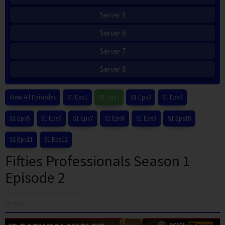
Server 5
Server 6
Server 7
Server 8
View All Episodes
S1 Eps1
S1 Eps2
S1 Eps3
S1 Eps4
S1 Eps5
S1 Eps6
S1 Eps7
S1 Eps8
S1 Eps9
S1 Eps10
S1 Eps11
S1 Eps12
Fifties Professionals Season 1
Episode 2
No votes