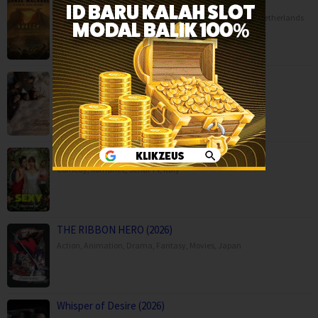
Danse Macabre (2026)
Animation
,
Horror
,
Movies
,
Music
,
War
,
Belgium
,
France
,
Netherlands
Moda Kavida Vaatavarana (2026)
Drama
,
Movies
,
Romance
,
Science Fiction
,
Still Sexy (2026)
Comedy
,
Romance
,
Serial TV
,
Italy
THE RIBBON HERO (2026)
Action
,
Animation
,
Drama
,
Fantasy
,
Movies
,
Japan
Whisper of Desire (2026)