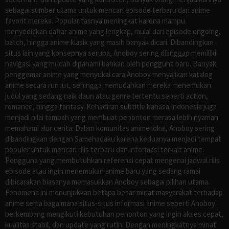
sebagai sumber utama untuk mencari episode terbaru dari anime
favorit mereka. Popularitasnya meningkat karena mampu
menyediakan daftar anime yang lengkap, mulai dari episode ongoing,
batch, hingga anime klasik yang masih banyak dicari. Dibandingkan
situs lain yang konsepnya serupa, Anoboy sering dianggap memiliki
navigasi yang mudah dipahami bahkan oleh pengguna baru. Banyak
penggemar anime yang menyukai cara Anoboy menyajikan katalog
anime secara runtut, sehingga memudahkan mereka menemukan
judul yang sedang naik daun atau genre tertentu seperti action,
romance, hingga fantasy. Kehadiran subtitle bahasa Indonesia juga
menjadi nilai tambah yang membuat penonton merasa lebih nyaman
memahami alur cerita. Dalam komunitas anime lokal, Anoboy sering
dibandingkan dengan Samehadaku karena keduanya menjadi tempat
populer untuk mencari rilis terbaru dan informasi terkait anime.
Pengguna yang membutuhkan referensi cepat mengenai jadwal rilis
episode atau ingin menemukan anime baru yang sedang ramai
dibicarakan biasanya memasukkan Anoboy sebagai pilihan utama.
Fenomena ini menunjukkan betapa besar minat masyarakat terhadap
anime serta bagaimana situs-situs informasi anime seperti Anoboy
berkembang mengikuti kebutuhan penonton yang ingin akses cepat,
kualitas stabil, dan update yang rutin. Dengan meningkatnya minat