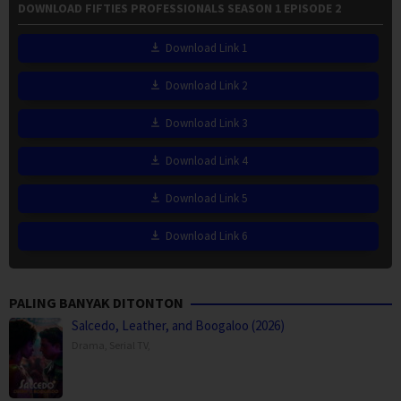
DOWNLOAD FIFTIES PROFESSIONALS SEASON 1 EPISODE 2
Download Link 1
Download Link 2
Download Link 3
Download Link 4
Download Link 5
Download Link 6
PALING BANYAK DITONTON
Salcedo, Leather, and Boogaloo (2026)
Drama
,
Serial TV
,