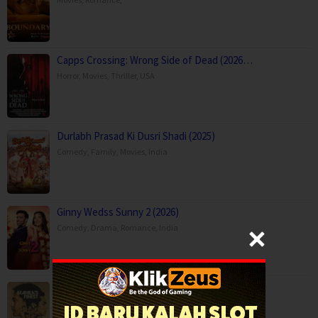
Capps Crossing: Wrong Side of Dead (2026…
Horror
,
Movies
,
Thriller
,
USA
Durlabh Prasad Ki Dusri Shadi (2025)
Comedy
,
Family
,
Movies
,
India
Ginny Wedss Sunny 2 (2026)
Comedy
,
Drama
,
Romance
,
India
Manila’s Finest (2025)
Action
,
Crime
,
Movies
,
Thriller
,
Philippines