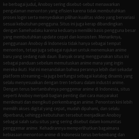
ke berbagai judul, Anoboy sering disebut-sebut menawarkan
pengalaman menonton yang efisien karena tidak membutuhkan
proses login serta menyediakan pilihan kualitas video yang bervariasi
sesuai kebutuhan pengguna. Situs ini juga kerap dibandingkan
dengan Samehadaku karena keduanya memiliki basis pengguna besar
yang membutuhkan update cepat dan konsisten. Menariknya,
penggunaan Anoboy di Indonesia tidak hanya sebagai tempat
menonton, tetapi juga sebagai rujukan untuk menemukan anime
baru yang sedang naik daun. Banyak orang menggunakan situs ini
sebagai panduan sebelum memutuskan anime mana yang ingin
mereka ikuti. Hal ini menandakan bahwa perannya lebih dari sekadar
platform streaming—ia juga berfungsi sebagai katalog dinamis yang
selalu menyesuaikan dengan tren terbaru dalam industri anime.
Dengan terus bertambahnya penggemar anime di Indonesia, situs
seperti Anoboy menjadi bagian penting dari cara masyarakat
menikmati dan mengikuti perkembangan anime. Penonton kini lebih
memilih akses digital yang cepat, mudah dipahami, dan selalu
diperbarui, sehingga kebutuhan tersebut menjadikan Anoboy
sebagai salah satu situs yang sering disebut dalam komunitas
penggemar anime. Kehadirannya memperlihatkan bagaimana
kebiasaan menonton anime di Indonesia terus berkembang dan