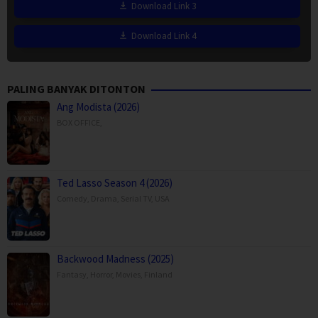
Download Link 3
Download Link 4
PALING BANYAK DITONTON
Ang Modista (2026)
BOX OFFICE
,
Ted Lasso Season 4 (2026)
Comedy
,
Drama
,
Serial TV
,
USA
Backwood Madness (2025)
Fantasy
,
Horror
,
Movies
,
Finland