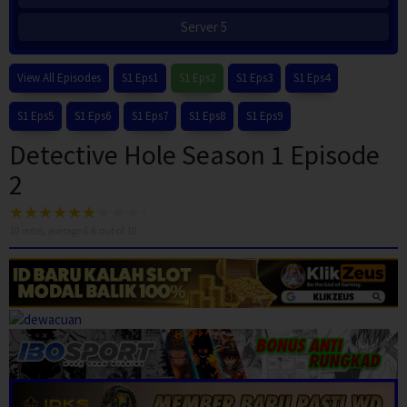
Server 5
View All Episodes
S1 Eps1
S1 Eps2
S1 Eps3
S1 Eps4
S1 Eps5
S1 Eps6
S1 Eps7
S1 Eps8
S1 Eps9
Detective Hole Season 1 Episode
2
10
votes, average
6.6
out of 10