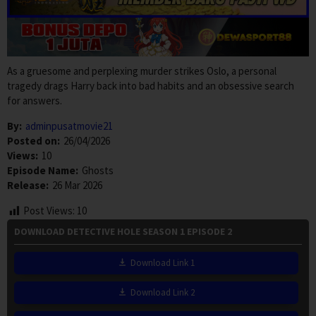
As a gruesome and perplexing murder strikes Oslo, a personal
tragedy drags Harry back into bad habits and an obsessive search
for answers.
By:
adminpusatmovie21
Posted on:
26/04/2026
Views:
10
Episode Name:
Ghosts
Release:
26 Mar 2026
Post Views:
10
DOWNLOAD DETECTIVE HOLE SEASON 1 EPISODE 2
Download Link 1
Download Link 2