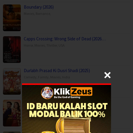
Boundary (2026)
Movies
,
Romance
,
Capps Crossing: Wrong Side of Dead (2026…
Horror
,
Movies
,
Thriller
,
USA
Durlabh Prasad Ki Dusri Shadi (2025)
Comedy
,
Family
,
Movies
,
India
Ginny Wedss Sunny 2 (2026)
Comedy
,
Drama
,
Romance
,
India