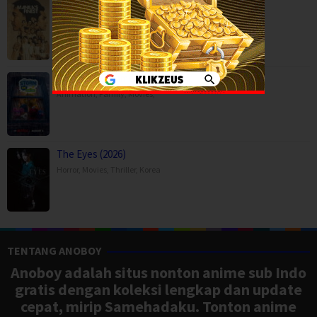
Manila’s Finest (2025)
Action
,
Crime
,
Movies
,
Thriller
,
Philippines
Storm on Sesame Street (2026)
Animation
,
Family
,
Movies
,
The Eyes (2026)
Horror
,
Movies
,
Thriller
,
Korea
TENTANG ANOBOY
Anoboy adalah situs nonton anime sub Indo
gratis dengan koleksi lengkap dan update
cepat, mirip Samehadaku. Tonton anime