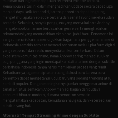
musiman dan ingin mendapatkan referensi episode terbaru.
Kemampuan situs ini dalam menghadirkan update secara cepat juga
menjadi daya tarik tersendiri, karena penonton dapat langsung
mengetahui apakah episode terbaru dari serial favorit mereka sudah
tersedia. Selain itu, banyak pengguna yang menyukai cara Anoboy
mengelompokkan anime berdasarkan genre serta menghadirkan
rekomendasi yang memudahkan eksplorasi judul baru. Fenomena ini
sangat menarik karena menunjukkan bagaimana penggemar anime di
Indonesia semakin terbiasa mencari tontonan melalui platform digital
yang responsif dan selalu menyediakan konten terbaru. Dalam
ekosistem komunitas anime, nama Anoboy sering menjadi rujukan
bagi pengguna yang ingin mendapatkan daftar anime dengan subtitle
berbahasa Indonesia tanpa harus memikirkan proses yang rumit.
Kehadirannya juga menciptakan ruang diskusi baru karena para
penonton dapat mengetahui judul baru yang sedang trending atau
kembali populer. Dengan meningkatnya jumlah penggemar anime di
tanah air, situs semacam Anoboy menjadi bagian dari budaya
konsumsi hiburan modern, di mana penonton semakin
mengutamakan kecepatan, kemudahan navigasi, dan ketersediaan
subtitle yang baik.
Alternatif Tempat Streaming Anime dengan Subtitle