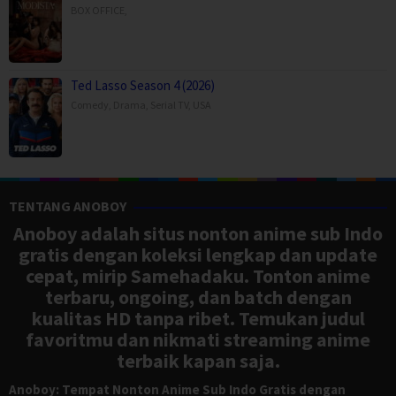
BOX OFFICE
,
Ted Lasso Season 4 (2026)
Comedy
,
Drama
,
Serial TV
,
USA
TENTANG ANOBOY
Anoboy adalah situs nonton anime sub Indo
gratis dengan koleksi lengkap dan update
cepat, mirip Samehadaku. Tonton anime
terbaru, ongoing, dan batch dengan
kualitas HD tanpa ribet. Temukan judul
favoritmu dan nikmati streaming anime
terbaik kapan saja.
Anoboy: Tempat Nonton Anime Sub Indo Gratis dengan