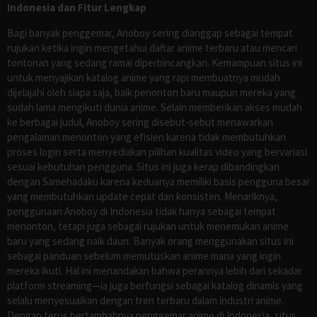
Indonesia dan Fitur Lengkap
Bagi banyak penggemar, Anoboy sering dianggap sebagai tempat
rujukan ketika ingin mengetahui daftar anime terbaru atau mencari
tontonan yang sedang ramai diperbincangkan. Kemampuan situs ini
untuk menyajikan katalog anime yang rapi membuatnya mudah
dijelajahi oleh siapa saja, baik penonton baru maupun mereka yang
sudah lama mengikuti dunia anime. Selain memberikan akses mudah
ke berbagai judul, Anoboy sering disebut-sebut menawarkan
pengalaman menonton yang efisien karena tidak membutuhkan
proses login serta menyediakan pilihan kualitas video yang bervariasi
sesuai kebutuhan pengguna. Situs ini juga kerap dibandingkan
dengan Samehadaku karena keduanya memiliki basis pengguna besar
yang membutuhkan update cepat dan konsisten. Menariknya,
penggunaan Anoboy di Indonesia tidak hanya sebagai tempat
menonton, tetapi juga sebagai rujukan untuk menemukan anime
baru yang sedang naik daun. Banyak orang menggunakan situs ini
sebagai panduan sebelum memutuskan anime mana yang ingin
mereka ikuti. Hal ini menandakan bahwa perannya lebih dari sekadar
platform streaming—ia juga berfungsi sebagai katalog dinamis yang
selalu menyesuaikan dengan tren terbaru dalam industri anime.
Dengan terus bertambahnya penggemar anime di Indonesia, situs