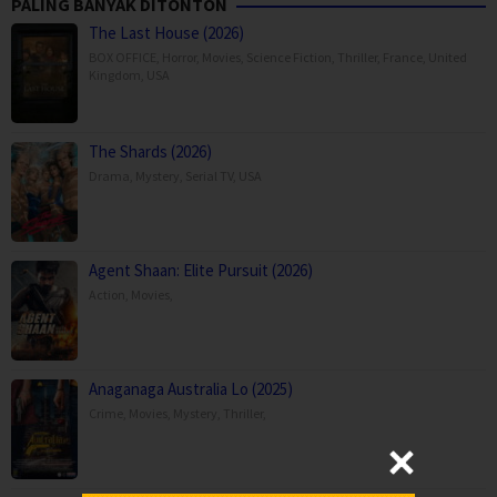
PALING BANYAK DITONTON
The Last House (2026)
BOX OFFICE
,
Horror
,
Movies
,
Science Fiction
,
Thriller
,
France
,
United
Kingdom
,
USA
The Shards (2026)
Drama
,
Mystery
,
Serial TV
,
USA
Agent Shaan: Elite Pursuit (2026)
Action
,
Movies
,
Anaganaga Australia Lo (2025)
Crime
,
Movies
,
Mystery
,
Thriller
,