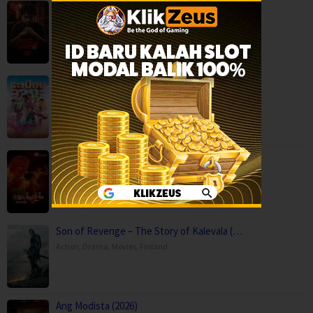
Kaalam paranja kadha (2026)
Crime
,
Movies
,
Thriller
,
Mor Lam Rhythm (2026)
Comedy
,
Drama
,
Movies
,
Music
,
Thailand
Paithalattam (2026)
Crime
,
Movies
,
Thriller
,
Son of Revenge – The Story of Kalevala (…
Action
,
Drama
,
Movies
,
Finland
Ang Modista (2026)