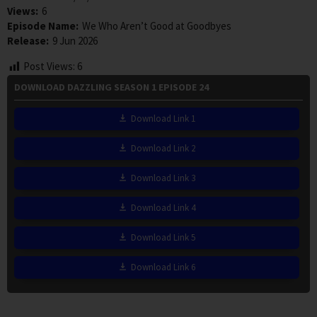
Views:
6
Episode Name:
We Who Aren’t Good at Goodbyes
Release:
9 Jun 2026
Post Views:
6
DOWNLOAD DAZZLING SEASON 1 EPISODE 24
Download Link 1
Download Link 2
Download Link 3
Download Link 4
Download Link 5
Download Link 6