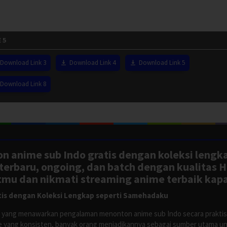
 5
Download Link 3
Download Link 4
Download Link 5
Download Link 8
n anime sub Indo gratis dengan koleksi lengk
rbaru, ongoing, dan batch dengan kualitas H
tmu dan nikmati streaming anime terbaik kapa
is dengan Koleksi Lengkap seperti Samehadaku
tus yang menawarkan pengalaman menonton anime sub Indo secara prakti
 yang konsisten, banyak orang menjadikannya sebagai sumber utama unt