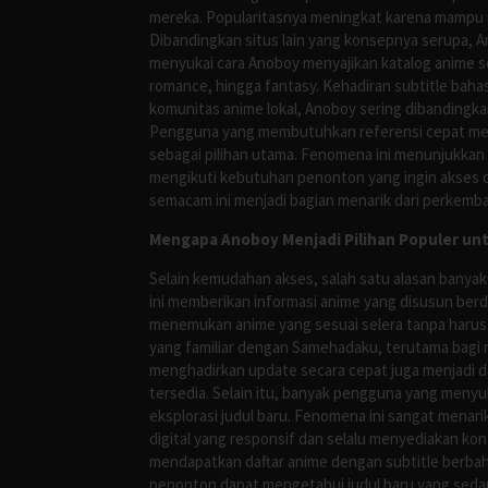
mereka. Popularitasnya meningkat karena mampu me
Dibandingkan situs lain yang konsepnya serupa, 
menyukai cara Anoboy menyajikan katalog anime s
romance, hingga fantasy. Kehadiran subtitle bah
komunitas anime lokal, Anoboy sering dibandingka
Pengguna yang membutuhkan referensi cepat meng
sebagai pilihan utama. Fenomena ini menunjukkan
mengikuti kebutuhan penonton yang ingin akses ce
semacam ini menjadi bagian menarik dari perkemba
Mengapa Anoboy Menjadi Pilihan Populer un
Selain kemudahan akses, salah satu alasan banyak
ini memberikan informasi anime yang disusun berd
menemukan anime yang sesuai selera tanpa harus
yang familiar dengan Samehadaku, terutama bagi 
menghadirkan update secara cepat juga menjadi da
tersedia. Selain itu, banyak pengguna yang me
eksplorasi judul baru. Fenomena ini sangat mena
digital yang responsif dan selalu menyediakan ko
mendapatkan daftar anime dengan subtitle berbah
penonton dapat mengetahui judul baru yang sedan