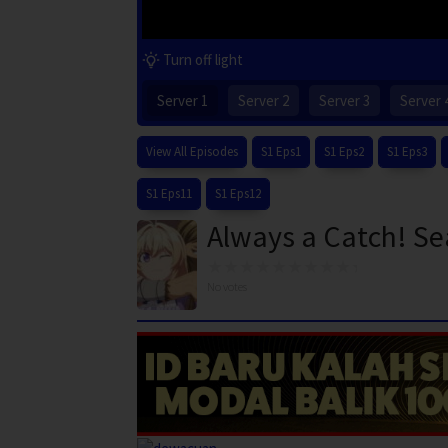
Turn off light
Server 1
Server 2
Server 3
Server 
View All Episodes
S1 Eps1
S1 Eps2
S1 Eps3
S1 Eps11
S1 Eps12
Always a Catch! Se
No votes