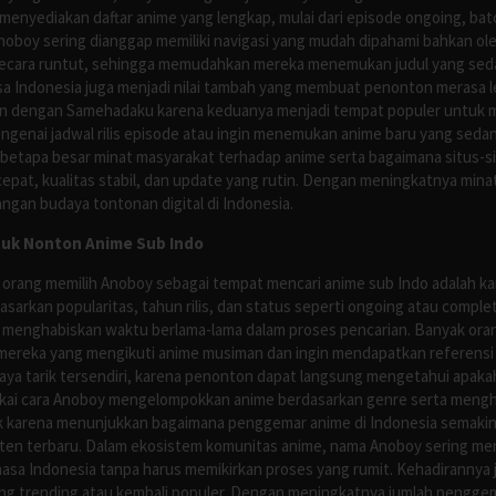
nyediakan daftar anime yang lengkap, mulai dari episode ongoing, batch
Anoboy sering dianggap memiliki navigasi yang mudah dipahami bahkan 
ecara runtut, sehingga memudahkan mereka menemukan judul yang sedan
asa Indonesia juga menjadi nilai tambah yang membuat penonton merasa l
n dengan Samehadaku karena keduanya menjadi tempat populer untuk menc
enai jadwal rilis episode atau ingin menemukan anime baru yang seda
 betapa besar minat masyarakat terhadap anime serta bagaimana situs-
pat, kualitas stabil, dan update yang rutin. Dengan meningkatnya minat
ngan budaya tontonan digital di Indonesia.
tuk Nonton Anime Sub Indo
 orang memilih Anoboy sebagai tempat mencari anime sub Indo adalah kar
asarkan popularitas, tahun rilis, dan status seperti ongoing atau comp
 menghabiskan waktu berlama-lama dalam proses pencarian. Banyak ora
mereka yang mengikuti anime musiman dan ingin mendapatkan referensi 
ya tarik tersendiri, karena penonton dapat langsung mengetahui apakah 
nyukai cara Anoboy mengelompokkan anime berdasarkan genre serta men
rik karena menunjukkan bagaimana penggemar anime di Indonesia semakin 
nten terbaru. Dalam ekosistem komunitas anime, nama Anoboy sering men
asa Indonesia tanpa harus memikirkan proses yang rumit. Kehadirannya j
g trending atau kembali populer. Dengan meningkatnya jumlah penggema