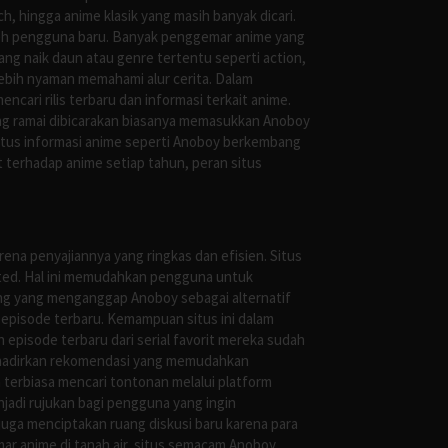
, hingga anime klasik yang masih banyak dicari.
oleh pengguna baru. Banyak penggemar anime yang
g naik daun atau genre tertentu seperti action,
ebih nyaman memahami alur cerita. Dalam
ari rilis terbaru dan informasi terkait anime.
ng ramai dibicarakan biasanya memasukkan Anoboy
situs informasi anime seperti Anoboy berkembang
 terhadap anime setiap tahun, peran situs
ena penyajiannya yang ringkas dan efisien. Situs
leted. Hal ini memudahkan pengguna untuk
ng yang menganggap Anoboy sebagai alternatif
episode terbaru. Kemampuan situs ini dalam
episode terbaru dari serial favorit mereka sudah
ghadirkan rekomendasi yang memudahkan
terbiasa mencari tontonan melalui platform
jadi rujukan bagi pengguna yang ingin
uga menciptakan ruang diskusi baru karena para
r anime di tanah air, situs semacam Anoboy