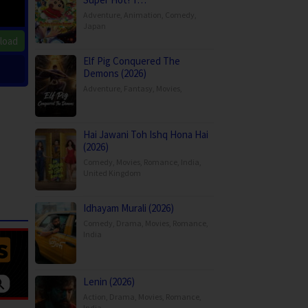
Adventure
,
Animation
,
Comedy
,
Japan
load
Elf Pig Conquered The
Demons (2026)
Adventure
,
Fantasy
,
Movies
,
Hai Jawani Toh Ishq Hona Hai
(2026)
Comedy
,
Movies
,
Romance
,
India
,
United Kingdom
Idhayam Murali (2026)
Comedy
,
Drama
,
Movies
,
Romance
,
India
Lenin (2026)
Action
,
Drama
,
Movies
,
Romance
,
India