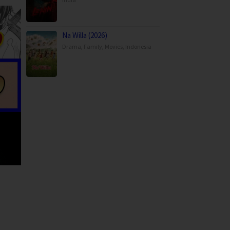
Na Willa (2026)
Drama
,
Family
,
Movies
,
Indonesia