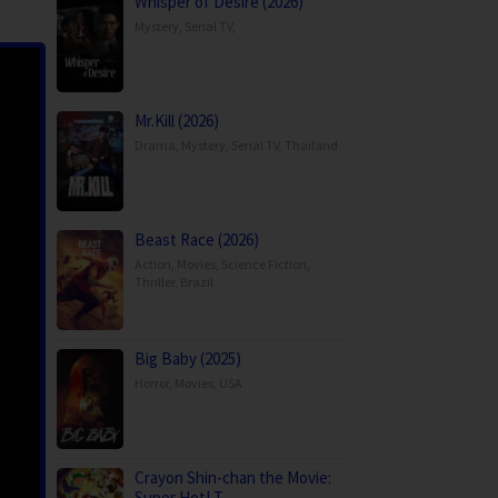
Whisper of Desire (2026)
Mystery
,
Serial TV
,
Mr.Kill (2026)
Drama
,
Mystery
,
Serial TV
,
Thailand
Beast Race (2026)
Action
,
Movies
,
Science Fiction
,
Thriller
,
Brazil
Big Baby (2025)
Horror
,
Movies
,
USA
Crayon Shin-chan the Movie:
Super Hot! T…