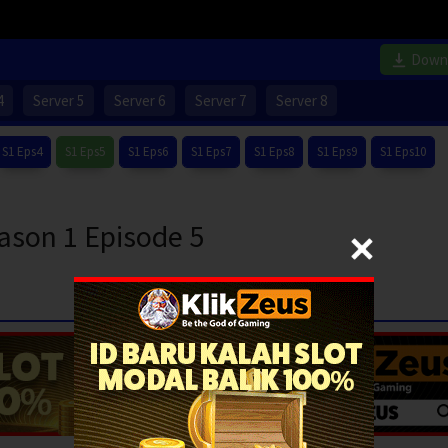
Down
4
Server 5
Server 6
Server 7
Server 8
S1 Eps4
S1 Eps5
S1 Eps6
S1 Eps7
S1 Eps8
S1 Eps9
S1 Eps10
ason 1 Episode 5