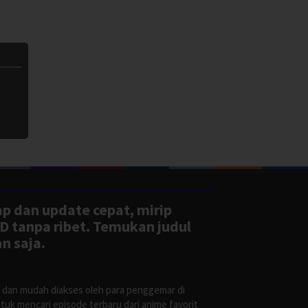
ap dan update cepat, mirip
D tanpa ribet. Temukan judul
n saja.
s dan mudah diakses oleh para penggemar di
uk mencari episode terbaru dari anime favorit