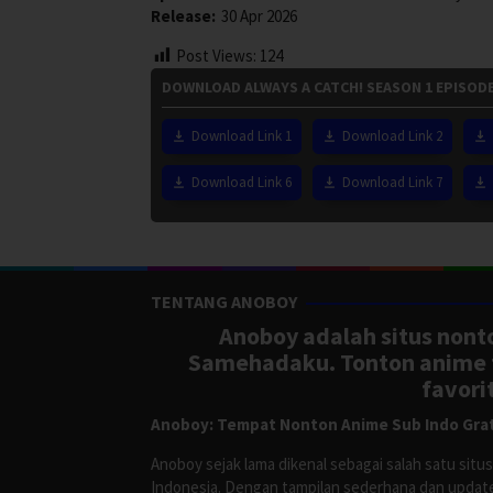
Release:
30 Apr 2026
Post Views:
124
DOWNLOAD ALWAYS A CATCH! SEASON 1 EPISODE
Download Link 1
Download Link 2
Download Link 6
Download Link 7
TENTANG ANOBOY
Anoboy adalah situs nonto
Samehadaku. Tonton anime te
favori
Anoboy: Tempat Nonton Anime Sub Indo Grat
Anoboy sejak lama dikenal sebagai salah satu si
Indonesia. Dengan tampilan sederhana dan update