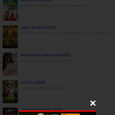
Comedy
,
Movies
,
Romance
,
TV Movie
,
Canada
,
USA
Danse Macabre (2026)
Animation
,
Horror
,
Movies
,
Music
,
War
,
Belgium
,
France
,
Netherlands
Moda Kavida Vaatavarana (2026)
Drama
,
Movies
,
Romance
,
Science Fiction
,
Still Sexy (2026)
Comedy
,
Romance
,
Serial TV
,
Italy
THE RIBBON HERO (2026)