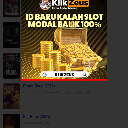
Action
,
Animation
,
Drama
,
Fantasy
,
Movies
,
Japan
Whisper of Desire (2026)
Mystery
,
Serial TV
,
Mr.Kill (2026)
Drama
,
Mystery
,
Serial TV
,
Thailand
Beast Race (2026)
Action
,
Movies
,
Science Fiction
,
Thriller
,
Brazil
Big Baby (2025)
Horror
,
Movies
,
USA