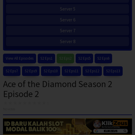
Server 5
Server 6
Server 7
Server 8
View All Episodes
S2 Eps1
S2 Eps2
S2 Eps5
S2 Eps6
S2 Eps7
S2 Eps9
S2 Eps10
S2 Eps11
S2 Eps12
S2 Eps13
Ace of the Diamond Season 2
Episode 2
No votes