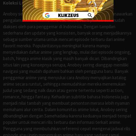
Koleksi Lengkap seperti Samehadaku
Anoboy sejak lama dikenal sebagai salah satu situs yang menawarkan
pengalaman menonton anime sub Indo secara praktis dan mudah
diakses oleh para penggemar di Indonesia. Dengan tampilan
sederhana dan update yang konsisten, banyak orang menjadikannya
sebagai sumber utama untuk mencari episode terbaru dari anime
favorit mereka. Popularitasnya meningkat karena mampu
menyediakan daftar anime yang lengkap, mulai dari episode ongoing,
batch, hingga anime klasik yang masih banyak dicari. Dibandingkan
situs lain yang konsepnya serupa, Anoboy sering dianggap memiliki
navigasi yang mudah dipahami bahkan oleh pengguna baru. Banyak
penggemar anime yang menyukai cara Anoboy menyajikan katalog
anime secara runtut, sehingga memudahkan mereka menemukan
judul yang sedang naik daun atau genre tertentu seperti action,
romance, hingga fantasy. Kehadiran subtitle bahasa Indonesia juga
menjadi nilai tambah yang membuat penonton merasa lebih nyaman
memahami alur cerita. Dalam komunitas anime lokal, Anoboy sering
dibandingkan dengan Samehadaku karena keduanya menjadi tempat
populer untuk mencari rilis terbaru dan informasi terkait anime.
Pengguna yang membutuhkan referensi cepat mengenai jadwal rilis
episode atau ingin menemukan anime baru yang sedang ramai