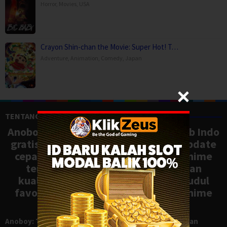
Horror
,
Movies
,
USA
Crayon Shin-chan the Movie: Super Hot! T…
Adventure
,
Animation
,
Comedy
,
Japan
TENTANG ANOBOY
Anoboy adalah situs nonton anime sub Indo
gratis dengan koleksi lengkap dan update
cepat, mirip Samehadaku. Tonton anime
terbaru, ongoing, dan batch dengan
kualitas HD tanpa ribet. Temukan judul
favoritmu dan nikmati streaming anime
terbaik kapan saja.
Anoboy: Tempat Nonton Anime Sub Indo Gratis dengan