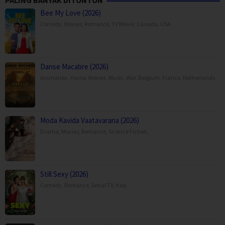
PALING BANYAK DITONTON
Bee My Love (2026)
Comedy
,
Movies
,
Romance
,
TV Movie
,
Canada
,
USA
Danse Macabre (2026)
Animation
,
Horror
,
Movies
,
Music
,
War
,
Belgium
,
France
,
Netherlands
Moda Kavida Vaatavarana (2026)
Drama
,
Movies
,
Romance
,
Science Fiction
,
Still Sexy (2026)
Comedy
,
Romance
,
Serial TV
,
Italy