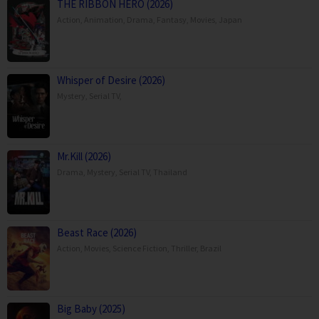
THE RIBBON HERO (2026)
Action
,
Animation
,
Drama
,
Fantasy
,
Movies
,
Japan
Whisper of Desire (2026)
Mystery
,
Serial TV
,
Mr.Kill (2026)
Drama
,
Mystery
,
Serial TV
,
Thailand
Beast Race (2026)
Action
,
Movies
,
Science Fiction
,
Thriller
,
Brazil
Big Baby (2025)