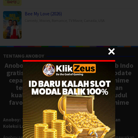
Bee My Love (2026)
Comedy
,
Movies
,
Romance
,
TV Movie
,
Canada
,
USA
TENTANG ANOBOY
Anoboy adalah situs nonton anime sub Indo
gratis dengan koleksi lengkap dan update
cepat, mirip Samehadaku. Tonton anime
terbaru, ongoing, dan batch dengan
kualitas HD tanpa ribet. Temukan judul
favoritmu dan nikmati streaming anime
terbaik kapan saja.
Anoboy: Tempat Nonton Anime Sub Indo Gratis dengan
Koleksi Lengkap seperti Samehadaku
Anoboy sejak lama dikenal sebagai salah satu situs yang menawarkan