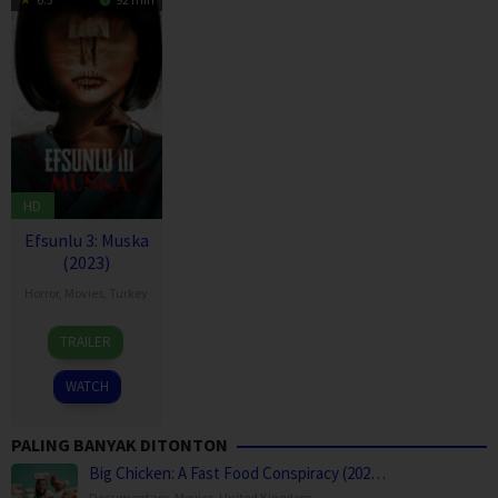
HD
Efsunlu 3: Muska
(2023)
Horror
,
Movies
,
Turkey
25
Uğur
TRAILER
Aug
Kablan
2023
WATCH
PALING BANYAK DITONTON
Big Chicken: A Fast Food Conspiracy (202…
Documentary
,
Movies
,
United Kingdom