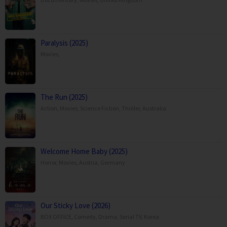
Paralysis (2025)
Movies
,
The Run (2025)
Action
,
Movies
,
Science Fiction
,
Thriller
,
Australia
Welcome Home Baby (2025)
Horror
,
Movies
,
Austria
,
Germany
Our Sticky Love (2026)
BOX OFFICE
,
Comedy
,
Drama
,
Serial TV
,
Korea