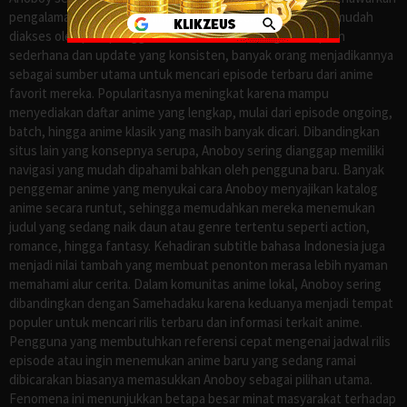
pengalaman menonton anime sub Indo secara praktis dan mudah
diakses oleh para penggemar di Indonesia. Dengan tampilan
sederhana dan update yang konsisten, banyak orang menjadikannya
sebagai sumber utama untuk mencari episode terbaru dari anime
favorit mereka. Popularitasnya meningkat karena mampu
menyediakan daftar anime yang lengkap, mulai dari episode ongoing,
batch, hingga anime klasik yang masih banyak dicari. Dibandingkan
situs lain yang konsepnya serupa, Anoboy sering dianggap memiliki
navigasi yang mudah dipahami bahkan oleh pengguna baru. Banyak
penggemar anime yang menyukai cara Anoboy menyajikan katalog
anime secara runtut, sehingga memudahkan mereka menemukan
judul yang sedang naik daun atau genre tertentu seperti action,
romance, hingga fantasy. Kehadiran subtitle bahasa Indonesia juga
menjadi nilai tambah yang membuat penonton merasa lebih nyaman
memahami alur cerita. Dalam komunitas anime lokal, Anoboy sering
dibandingkan dengan Samehadaku karena keduanya menjadi tempat
populer untuk mencari rilis terbaru dan informasi terkait anime.
Pengguna yang membutuhkan referensi cepat mengenai jadwal rilis
episode atau ingin menemukan anime baru yang sedang ramai
dibicarakan biasanya memasukkan Anoboy sebagai pilihan utama.
Fenomena ini menunjukkan betapa besar minat masyarakat terhadap