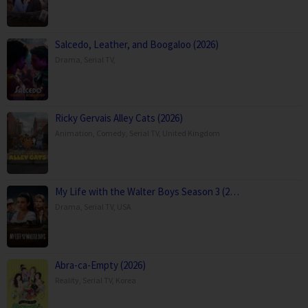
Salcedo, Leather, and Boogaloo (2026)
Drama
,
Serial TV
,
Ricky Gervais Alley Cats (2026)
Animation
,
Comedy
,
Serial TV
,
United Kingdom
My Life with the Walter Boys Season 3 (2…
Drama
,
Serial TV
,
USA
Abra-ca-Empty (2026)
Reality
,
Serial TV
,
Korea