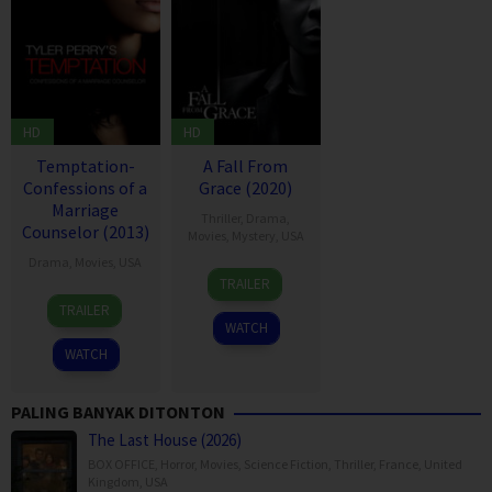
HD
HD
Temptation-
A Fall From
Confessions of a
Grace (2020)
Marriage
Thriller
,
Drama
,
Counselor (2013)
Movies
,
Mystery
,
USA
Drama
,
Movies
,
USA
17
Tyler
TRAILER
Jan
Perry
29
Tyler
TRAILER
2020
Mar
Perry
WATCH
2013
WATCH
PALING BANYAK DITONTON
The Last House (2026)
BOX OFFICE
,
Horror
,
Movies
,
Science Fiction
,
Thriller
,
France
,
United
Kingdom
,
USA