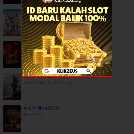
Mor Lam Rhythm (2026)
Comedy
,
Drama
,
Movies
,
Music
,
Thailand
Paithalattam (2026)
Crime
,
Movies
,
Thriller
,
Son of Revenge – The Story of Kalevala (…
Action
,
Drama
,
Movies
,
Finland
Ang Modista (2026)
BOX OFFICE
,