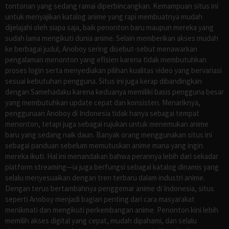
tontonan yang sedang ramai diperbincangkan. Kemampuan situs ini
untuk menyajikan katalog anime yang rapi membuatnya mudah
dijelajahi oleh siapa saja, baik penonton baru maupun mereka yang
sudah lama mengikuti dunia anime. Selain memberikan akses mudah
ke berbagai judul, Anoboy sering disebut-sebut menawarkan
pengalaman menonton yang efisien karena tidak membutuhkan
proses login serta menyediakan pilihan kualitas video yang bervariasi
sesuai kebutuhan pengguna. Situs ini juga kerap dibandingkan
dengan Samehadaku karena keduanya memiliki basis pengguna besar
yang membutuhkan update cepat dan konsisten. Menariknya,
penggunaan Anoboy di Indonesia tidak hanya sebagai tempat
menonton, tetapi juga sebagai rujukan untuk menemukan anime
baru yang sedang naik daun. Banyak orang menggunakan situs ini
sebagai panduan sebelum memutuskan anime mana yang ingin
mereka ikuti. Hal ini menandakan bahwa perannya lebih dari sekadar
platform streaming—ia juga berfungsi sebagai katalog dinamis yang
selalu menyesuaikan dengan tren terbaru dalam industri anime.
Dengan terus bertambahnya penggemar anime di Indonesia, situs
seperti Anoboy menjadi bagian penting dari cara masyarakat
menikmati dan mengikuti perkembangan anime. Penonton kini lebih
memilih akses digital yang cepat, mudah dipahami, dan selalu