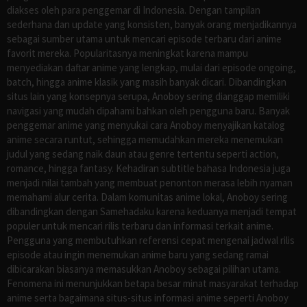
diakses oleh para penggemar di Indonesia. Dengan tampilan
sederhana dan update yang konsisten, banyak orang menjadikannya
sebagai sumber utama untuk mencari episode terbaru dari anime
favorit mereka. Popularitasnya meningkat karena mampu
menyediakan daftar anime yang lengkap, mulai dari episode ongoing,
batch, hingga anime klasik yang masih banyak dicari. Dibandingkan
situs lain yang konsepnya serupa, Anoboy sering dianggap memiliki
navigasi yang mudah dipahami bahkan oleh pengguna baru. Banyak
penggemar anime yang menyukai cara Anoboy menyajikan katalog
anime secara runtut, sehingga memudahkan mereka menemukan
judul yang sedang naik daun atau genre tertentu seperti action,
romance, hingga fantasy. Kehadiran subtitle bahasa Indonesia juga
menjadi nilai tambah yang membuat penonton merasa lebih nyaman
memahami alur cerita. Dalam komunitas anime lokal, Anoboy sering
dibandingkan dengan Samehadaku karena keduanya menjadi tempat
populer untuk mencari rilis terbaru dan informasi terkait anime.
Pengguna yang membutuhkan referensi cepat mengenai jadwal rilis
episode atau ingin menemukan anime baru yang sedang ramai
dibicarakan biasanya memasukkan Anoboy sebagai pilihan utama.
Fenomena ini menunjukkan betapa besar minat masyarakat terhadap
anime serta bagaimana situs-situs informasi anime seperti Anoboy