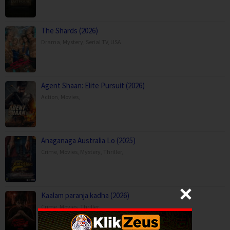
The Shards (2026)
Drama
,
Mystery
,
Serial TV
,
USA
Agent Shaan: Elite Pursuit (2026)
Action
,
Movies
,
Anaganaga Australia Lo (2025)
Crime
,
Movies
,
Mystery
,
Thriller
,
Kaalam paranja kadha (2026)
Crime
,
Movies
,
Thriller
,