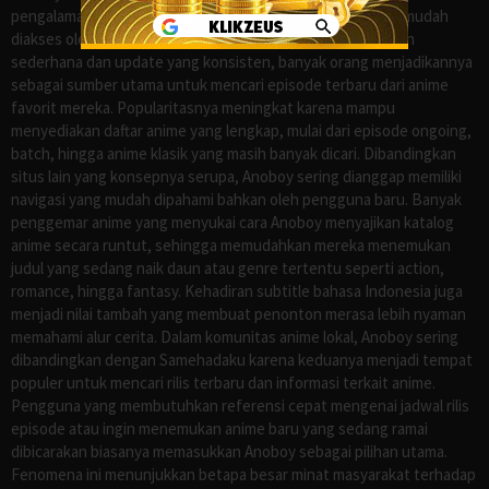
pengalaman menonton anime sub Indo secara praktis dan mudah
diakses oleh para penggemar di Indonesia. Dengan tampilan
sederhana dan update yang konsisten, banyak orang menjadikannya
sebagai sumber utama untuk mencari episode terbaru dari anime
favorit mereka. Popularitasnya meningkat karena mampu
menyediakan daftar anime yang lengkap, mulai dari episode ongoing,
batch, hingga anime klasik yang masih banyak dicari. Dibandingkan
situs lain yang konsepnya serupa, Anoboy sering dianggap memiliki
navigasi yang mudah dipahami bahkan oleh pengguna baru. Banyak
penggemar anime yang menyukai cara Anoboy menyajikan katalog
anime secara runtut, sehingga memudahkan mereka menemukan
judul yang sedang naik daun atau genre tertentu seperti action,
romance, hingga fantasy. Kehadiran subtitle bahasa Indonesia juga
menjadi nilai tambah yang membuat penonton merasa lebih nyaman
memahami alur cerita. Dalam komunitas anime lokal, Anoboy sering
dibandingkan dengan Samehadaku karena keduanya menjadi tempat
populer untuk mencari rilis terbaru dan informasi terkait anime.
Pengguna yang membutuhkan referensi cepat mengenai jadwal rilis
episode atau ingin menemukan anime baru yang sedang ramai
dibicarakan biasanya memasukkan Anoboy sebagai pilihan utama.
Fenomena ini menunjukkan betapa besar minat masyarakat terhadap