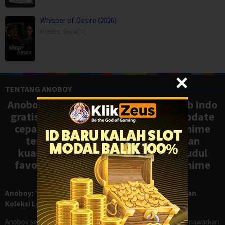
Whisper of Desire (2026)
Mystery
,
Serial TV
,
TENTANG ANOBOY
Anoboy adalah situs nonton anime sub Indo
gratis dengan koleksi lengkap dan update
cepat, mirip Samehadaku. Tonton anime
terbaru, ongoing, dan batch dengan
kualitas HD tanpa ribet. Temukan judul
favoritmu dan nikmati streaming anime
terbaik kapan saja.
Anoboy: Tempat Nonton Anime Sub Indo Gratis dengan
Koleksi Lengkap seperti Samehadaku
Anoboy sejak lama dikenal sebagai salah satu situs yang menawarkan