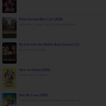
Ricky Gervais Alley Cats (2026)
Animation
,
Comedy
,
Serial TV
,
United Kingdom
My Life with the Walter Boys Season 3 (2…
Drama
,
Serial TV
,
USA
Abra-ca-Empty (2026)
Reality
,
Serial TV
,
Korea
Bee My Love (2026)
Comedy
,
Movies
,
Romance
,
TV Movie
,
Canada
,
USA