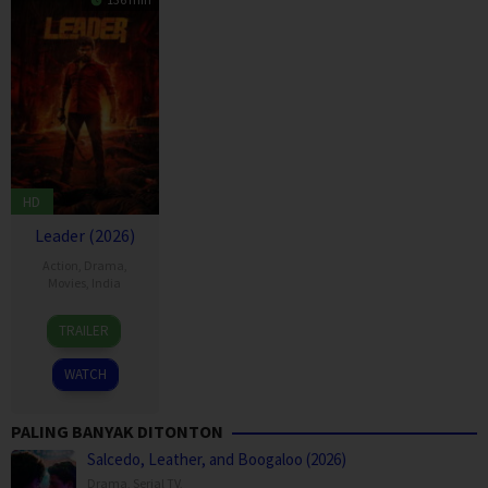
HD
Leader (2026)
Action
,
Drama
,
Movies
,
India
3
R.
TRAILER
Apr
S.
2026
Durai
WATCH
Senthilkumar
PALING BANYAK DITONTON
Salcedo, Leather, and Boogaloo (2026)
Drama
,
Serial TV
,