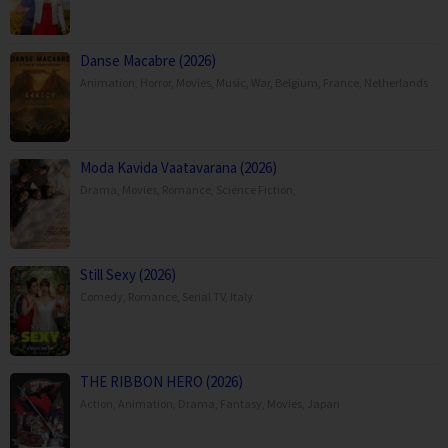
Danse Macabre (2026)
Animation
,
Horror
,
Movies
,
Music
,
War
,
Belgium
,
France
,
Netherlands
Moda Kavida Vaatavarana (2026)
Drama
,
Movies
,
Romance
,
Science Fiction
,
Still Sexy (2026)
Comedy
,
Romance
,
Serial TV
,
Italy
THE RIBBON HERO (2026)
Action
,
Animation
,
Drama
,
Fantasy
,
Movies
,
Japan