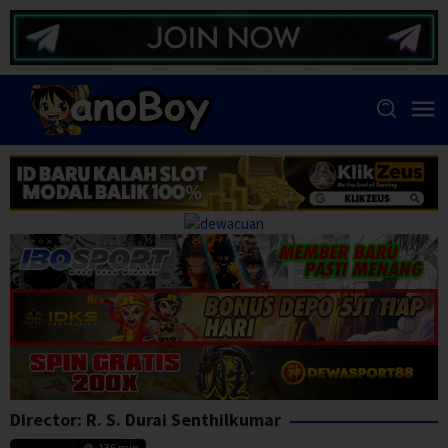
Skip
to
content
Director:
R. S. Durai Senthilkumar
136 min