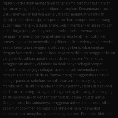
rujukan ketika ingin mengetahui daftar anime terbaru atau mencari
tontonan yang sedang ramai diperbincangkan. Kemampuan situs ini
untuk menyajikan katalog anime yang rapi membuatnya mudah
dijelajahi oleh siapa saja, baik penonton baru maupun mereka yang
sudah lama mengikuti dunia anime. Selain memberikan akses mudah
ke berbagai judul, Anoboy sering disebut-sebut menawarkan
pengalaman menonton yang efisien karena tidak membutuhkan
proses login serta menyediakan pilihan kualitas video yang bervariasi
sesuai kebutuhan pengguna. Situs ini juga kerap dibandingkan
dengan Samehadaku karena keduanya memiliki basis pengguna besar
yang membutuhkan update cepat dan konsisten. Menariknya,
penggunaan Anoboy di Indonesia tidak hanya sebagai tempat
menonton, tetapi juga sebagai rujukan untuk menemukan anime
baru yang sedang naik daun. Banyak orang menggunakan situs ini
sebagai panduan sebelum memutuskan anime mana yang ingin
mereka ikuti. Hal ini menandakan bahwa perannya lebih dari sekadar
platform streaming—ia juga berfungsi sebagai katalog dinamis yang
selalu menyesuaikan dengan tren terbaru dalam industri anime.
Dengan terus bertambahnya penggemar anime di Indonesia, situs
seperti Anoboy menjadi bagian penting dari cara masyarakat
menikmati dan mengikuti perkembangan anime. Penonton kini lebih