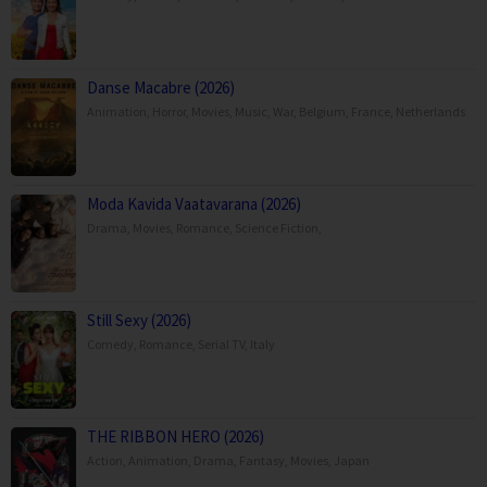
Danse Macabre (2026)
Animation
,
Horror
,
Movies
,
Music
,
War
,
Belgium
,
France
,
Netherlands
Moda Kavida Vaatavarana (2026)
Drama
,
Movies
,
Romance
,
Science Fiction
,
Still Sexy (2026)
Comedy
,
Romance
,
Serial TV
,
Italy
THE RIBBON HERO (2026)
Action
,
Animation
,
Drama
,
Fantasy
,
Movies
,
Japan