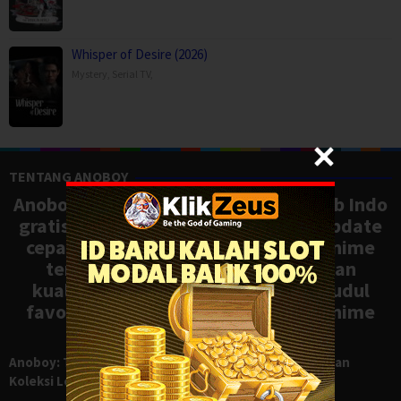
Whisper of Desire (2026)
Mystery
,
Serial TV
,
TENTANG ANOBOY
Anoboy adalah situs nonton anime sub Indo
gratis dengan koleksi lengkap dan update
cepat, mirip Samehadaku. Tonton anime
terbaru, ongoing, dan batch dengan
kualitas HD tanpa ribet. Temukan judul
favoritmu dan nikmati streaming anime
terbaik kapan saja.
Anoboy: Tempat Nonton Anime Sub Indo Gratis dengan
Koleksi Lengkap seperti Samehadaku