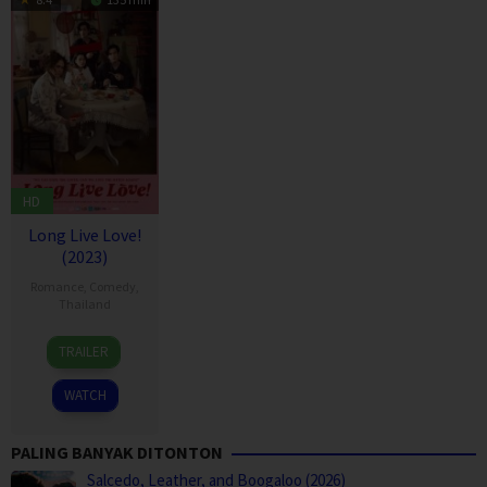
HD
Long Live Love!
(2023)
Romance
,
Comedy
,
Thailand
29
Piyakarn
TRAILER
Jun
Butprasert
2023
WATCH
PALING BANYAK DITONTON
Salcedo, Leather, and Boogaloo (2026)