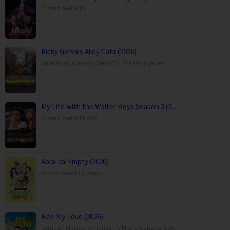
Drama
,
Serial TV
,
Ricky Gervais Alley Cats (2026)
Animation
,
Comedy
,
Serial TV
,
United Kingdom
My Life with the Walter Boys Season 3 (2…
Drama
,
Serial TV
,
USA
Abra-ca-Empty (2026)
Reality
,
Serial TV
,
Korea
Bee My Love (2026)
Comedy
,
Movies
,
Romance
,
TV Movie
,
Canada
,
USA