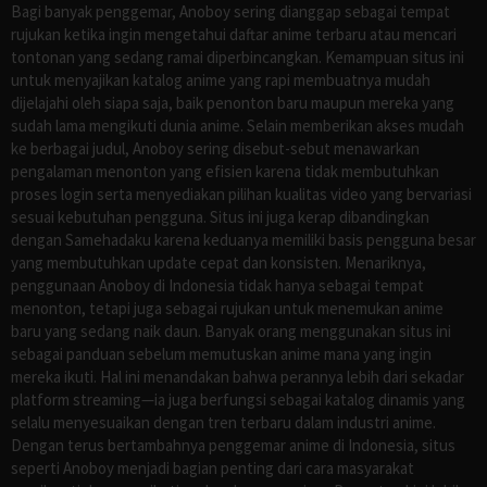
Bagi banyak penggemar, Anoboy sering dianggap sebagai tempat
rujukan ketika ingin mengetahui daftar anime terbaru atau mencari
tontonan yang sedang ramai diperbincangkan. Kemampuan situs ini
untuk menyajikan katalog anime yang rapi membuatnya mudah
dijelajahi oleh siapa saja, baik penonton baru maupun mereka yang
sudah lama mengikuti dunia anime. Selain memberikan akses mudah
ke berbagai judul, Anoboy sering disebut-sebut menawarkan
pengalaman menonton yang efisien karena tidak membutuhkan
proses login serta menyediakan pilihan kualitas video yang bervariasi
sesuai kebutuhan pengguna. Situs ini juga kerap dibandingkan
dengan Samehadaku karena keduanya memiliki basis pengguna besar
yang membutuhkan update cepat dan konsisten. Menariknya,
penggunaan Anoboy di Indonesia tidak hanya sebagai tempat
menonton, tetapi juga sebagai rujukan untuk menemukan anime
baru yang sedang naik daun. Banyak orang menggunakan situs ini
sebagai panduan sebelum memutuskan anime mana yang ingin
mereka ikuti. Hal ini menandakan bahwa perannya lebih dari sekadar
platform streaming—ia juga berfungsi sebagai katalog dinamis yang
selalu menyesuaikan dengan tren terbaru dalam industri anime.
Dengan terus bertambahnya penggemar anime di Indonesia, situs
seperti Anoboy menjadi bagian penting dari cara masyarakat