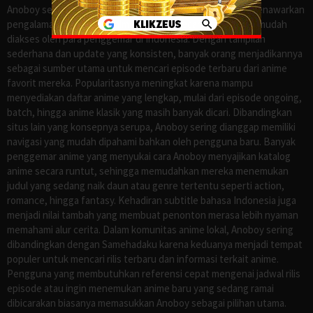
Anoboy sejak lama dikenal sebagai salah satu situs yang menawarkan
pengalaman menonton anime sub Indo secara praktis dan mudah
diakses oleh para penggemar di Indonesia. Dengan tampilan
sederhana dan update yang konsisten, banyak orang menjadikannya
sebagai sumber utama untuk mencari episode terbaru dari anime
favorit mereka. Popularitasnya meningkat karena mampu
menyediakan daftar anime yang lengkap, mulai dari episode ongoing,
batch, hingga anime klasik yang masih banyak dicari. Dibandingkan
situs lain yang konsepnya serupa, Anoboy sering dianggap memiliki
navigasi yang mudah dipahami bahkan oleh pengguna baru. Banyak
penggemar anime yang menyukai cara Anoboy menyajikan katalog
anime secara runtut, sehingga memudahkan mereka menemukan
judul yang sedang naik daun atau genre tertentu seperti action,
romance, hingga fantasy. Kehadiran subtitle bahasa Indonesia juga
menjadi nilai tambah yang membuat penonton merasa lebih nyaman
memahami alur cerita. Dalam komunitas anime lokal, Anoboy sering
dibandingkan dengan Samehadaku karena keduanya menjadi tempat
populer untuk mencari rilis terbaru dan informasi terkait anime.
Pengguna yang membutuhkan referensi cepat mengenai jadwal rilis
episode atau ingin menemukan anime baru yang sedang ramai
dibicarakan biasanya memasukkan Anoboy sebagai pilihan utama.