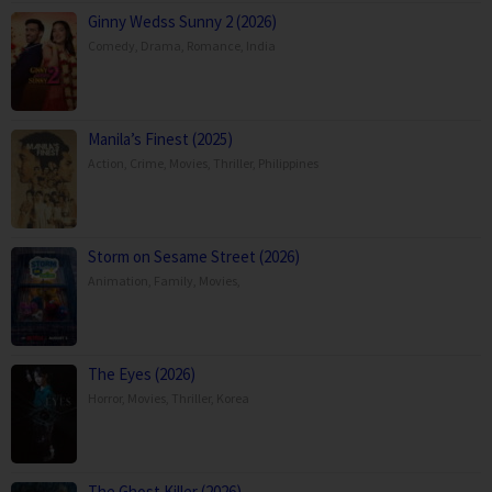
Ginny Wedss Sunny 2 (2026)
Comedy
,
Drama
,
Romance
,
India
Manila’s Finest (2025)
Action
,
Crime
,
Movies
,
Thriller
,
Philippines
Storm on Sesame Street (2026)
Animation
,
Family
,
Movies
,
The Eyes (2026)
Horror
,
Movies
,
Thriller
,
Korea
The Ghost Killer (2026)