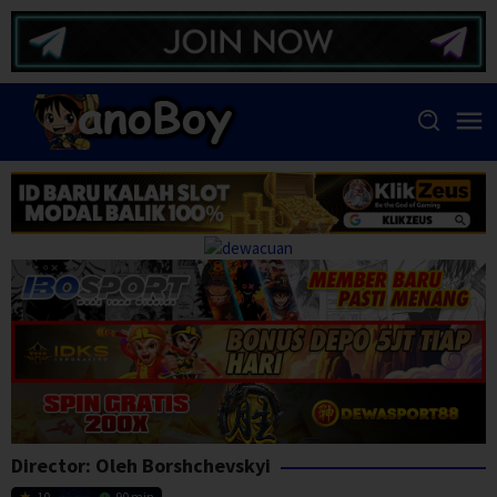
Skip
to
content
Director:
Oleh Borshchevskyi
10
90 min