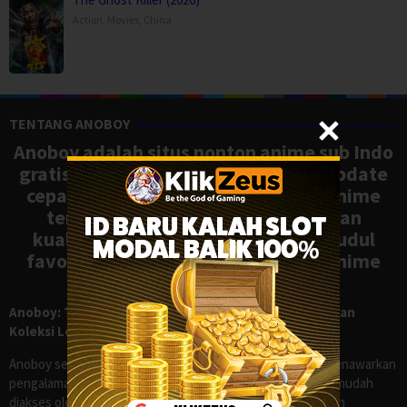
Action
,
Movies
,
China
TENTANG ANOBOY
Anoboy adalah situs nonton anime sub Indo
gratis dengan koleksi lengkap dan update
cepat, mirip Samehadaku. Tonton anime
terbaru, ongoing, dan batch dengan
kualitas HD tanpa ribet. Temukan judul
favoritmu dan nikmati streaming anime
terbaik kapan saja.
Anoboy: Tempat Nonton Anime Sub Indo Gratis dengan
Koleksi Lengkap seperti Samehadaku
Anoboy sejak lama dikenal sebagai salah satu situs yang menawarkan
pengalaman menonton anime sub Indo secara praktis dan mudah
diakses oleh para penggemar di Indonesia. Dengan tampilan