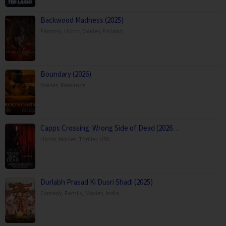
Backwood Madness (2025)
Fantasy
,
Horror
,
Movies
,
Finland
Boundary (2026)
Movies
,
Romance
,
Capps Crossing: Wrong Side of Dead (2026…
Horror
,
Movies
,
Thriller
,
USA
Durlabh Prasad Ki Dusri Shadi (2025)
Comedy
,
Family
,
Movies
,
India