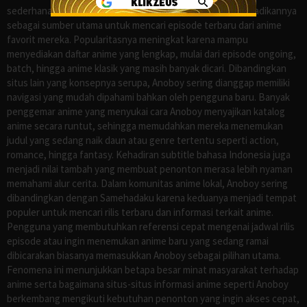
sederhana dan update yang konsisten, banyak orang menjadikannya
sebagai sumber utama untuk mencari episode terbaru dari anime
favorit mereka. Popularitasnya meningkat karena mampu
menyediakan daftar anime yang lengkap, mulai dari episode ongoing,
batch, hingga anime klasik yang masih banyak dicari. Dibandingkan
situs lain yang konsepnya serupa, Anoboy sering dianggap memiliki
navigasi yang mudah dipahami bahkan oleh pengguna baru. Banyak
penggemar anime yang menyukai cara Anoboy menyajikan katalog
anime secara runtut, sehingga memudahkan mereka menemukan
judul yang sedang naik daun atau genre tertentu seperti action,
romance, hingga fantasy. Kehadiran subtitle bahasa Indonesia juga
menjadi nilai tambah yang membuat penonton merasa lebih nyaman
memahami alur cerita. Dalam komunitas anime lokal, Anoboy sering
dibandingkan dengan Samehadaku karena keduanya menjadi tempat
populer untuk mencari rilis terbaru dan informasi terkait anime.
Pengguna yang membutuhkan referensi cepat mengenai jadwal rilis
episode atau ingin menemukan anime baru yang sedang ramai
dibicarakan biasanya memasukkan Anoboy sebagai pilihan utama.
Fenomena ini menunjukkan betapa besar minat masyarakat terhadap
anime serta bagaimana situs-situs informasi anime seperti Anoboy
berkembang mengikuti kebutuhan penonton yang ingin akses cepat,