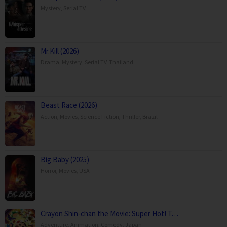
Mystery
,
Serial TV
,
Mr.Kill (2026)
Drama
,
Mystery
,
Serial TV
,
Thailand
Beast Race (2026)
Action
,
Movies
,
Science Fiction
,
Thriller
,
Brazil
Big Baby (2025)
Horror
,
Movies
,
USA
Crayon Shin-chan the Movie: Super Hot! T…
Adventure
,
Animation
,
Comedy
,
Japan