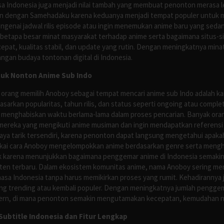
asa Indonesia juga menjadi nilai tambah yang membuat penonton merasa l
n dengan Samehadaku karena keduanya menjadi tempat populer untuk menc
enai jadwal rilis episode atau ingin menemukan anime baru yang seda
 betapa besar minat masyarakat terhadap anime serta bagaimana situs-
pat, kualitas stabil, dan update yang rutin. Dengan meningkatnya minat
ngan budaya tontonan digital di Indonesia.
tuk Nonton Anime Sub Indo
 orang memilih Anoboy sebagai tempat mencari anime sub Indo adalah kar
asarkan popularitas, tahun rilis, dan status seperti ongoing atau comp
 menghabiskan waktu berlama-lama dalam proses pencarian. Banyak ora
mereka yang mengikuti anime musiman dan ingin mendapatkan referensi 
ya tarik tersendiri, karena penonton dapat langsung mengetahui apakah 
nyukai cara Anoboy mengelompokkan anime berdasarkan genre serta men
rik karena menunjukkan bagaimana penggemar anime di Indonesia semakin 
nten terbaru. Dalam ekosistem komunitas anime, nama Anoboy sering men
asa Indonesia tanpa harus memikirkan proses yang rumit. Kehadirannya j
g trending atau kembali populer. Dengan meningkatnya jumlah penggema
ern, di mana penonton semakin mengutamakan kecepatan, kemudahan navi
ubtitle Indonesia dan Fitur Lengkap