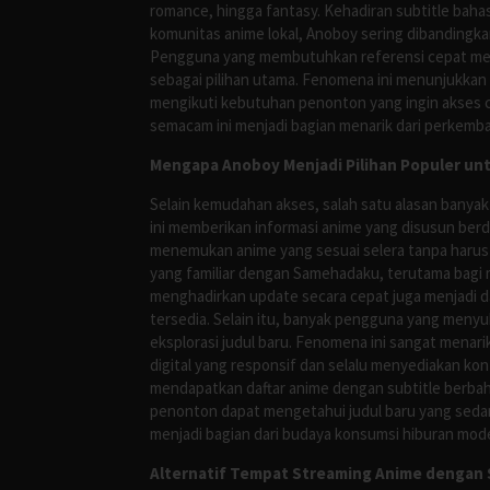
romance, hingga fantasy. Kehadiran subtitle bah
komunitas anime lokal, Anoboy sering dibandingka
Pengguna yang membutuhkan referensi cepat meng
sebagai pilihan utama. Fenomena ini menunjukkan
mengikuti kebutuhan penonton yang ingin akses ce
semacam ini menjadi bagian menarik dari perkemba
Mengapa Anoboy Menjadi Pilihan Populer un
Selain kemudahan akses, salah satu alasan banyak
ini memberikan informasi anime yang disusun berd
menemukan anime yang sesuai selera tanpa harus
yang familiar dengan Samehadaku, terutama bagi 
menghadirkan update secara cepat juga menjadi da
tersedia. Selain itu, banyak pengguna yang me
eksplorasi judul baru. Fenomena ini sangat mena
digital yang responsif dan selalu menyediakan ko
mendapatkan daftar anime dengan subtitle berbah
penonton dapat mengetahui judul baru yang sedan
menjadi bagian dari budaya konsumsi hiburan mod
Alternatif Tempat Streaming Anime dengan S