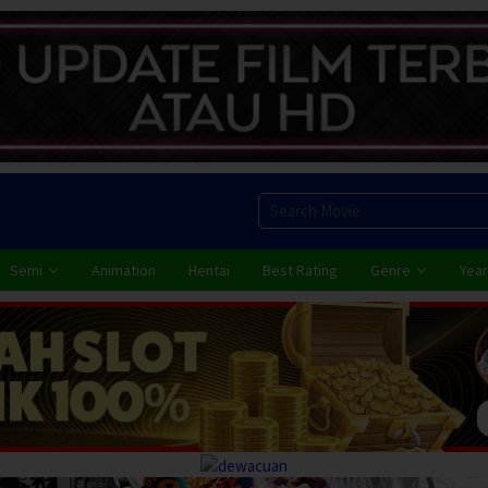
Semi
Animation
Hentai
Best Rating
Genre
Year