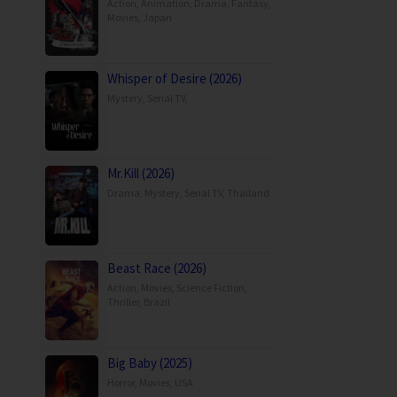
Action
,
Animation
,
Drama
,
Fantasy
,
Movies
,
Japan
Whisper of Desire (2026)
Mystery
,
Serial TV
,
Mr.Kill (2026)
Drama
,
Mystery
,
Serial TV
,
Thailand
Beast Race (2026)
Action
,
Movies
,
Science Fiction
,
Thriller
,
Brazil
Big Baby (2025)
Horror
,
Movies
,
USA