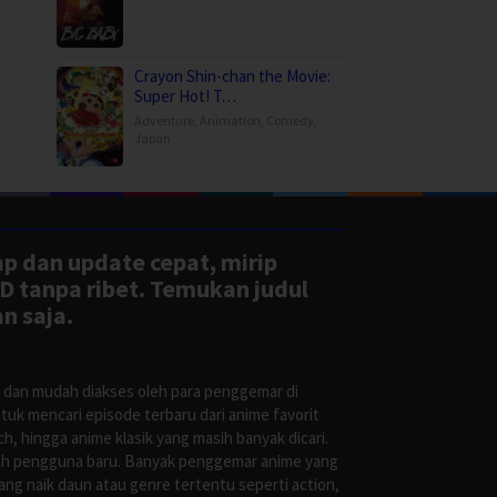
Crayon Shin-chan the Movie:
Super Hot! T…
Adventure
,
Animation
,
Comedy
,
Japan
ap dan update cepat, mirip
D tanpa ribet. Temukan judul
n saja.
s dan mudah diakses oleh para penggemar di
uk mencari episode terbaru dari anime favorit
, hingga anime klasik yang masih banyak dicari.
oleh pengguna baru. Banyak penggemar anime yang
g naik daun atau genre tertentu seperti action,