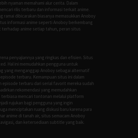
ebih nyaman memahami alur cerita. Dalam
ari rilis terbaru dan informasi terkait anime.
ng ramai dibicarakan biasanya memasukkan Anoboy
situs informasi anime seperti Anoboy berkembang
 terhadap anime setiap tahun, peran situs
ena penyajiannya yang ringkas dan efisien. Situs
leted. Hal ini memudahkan pengguna untuk
ng yang menganggap Anoboy sebagai alternatif
episode terbaru. Kemampuan situs ini dalam
episode terbaru dari serial favorit mereka sudah
ghadirkan rekomendasi yang memudahkan
terbiasa mencari tontonan melalui platform
jadi rujukan bagi pengguna yang ingin
uga menciptakan ruang diskusi baru karena para
r anime di tanah air, situs semacam Anoboy
gasi, dan ketersediaan subtitle yang baik.