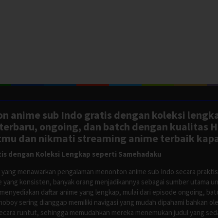
n anime sub Indo gratis dengan koleksi lengk
rbaru, ongoing, dan batch dengan kualitas H
tmu dan nikmati streaming anime terbaik kapa
is dengan Koleksi Lengkap seperti Samehadaku
tus yang menawarkan pengalaman menonton anime sub Indo secara prakti
 yang konsisten, banyak orang menjadikannya sebagai sumber utama unt
nyediakan daftar anime yang lengkap, mulai dari episode ongoing, batch
Anoboy sering dianggap memiliki navigasi yang mudah dipahami bahkan 
ecara runtut, sehingga memudahkan mereka menemukan judul yang sedan