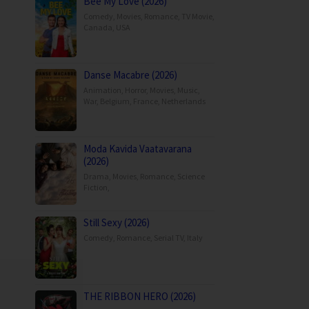
Bee My Love (2026)
Comedy
,
Movies
,
Romance
,
TV Movie
,
Canada
,
USA
Danse Macabre (2026)
Animation
,
Horror
,
Movies
,
Music
,
War
,
Belgium
,
France
,
Netherlands
Moda Kavida Vaatavarana
(2026)
Drama
,
Movies
,
Romance
,
Science
Fiction
,
Still Sexy (2026)
Comedy
,
Romance
,
Serial TV
,
Italy
THE RIBBON HERO (2026)