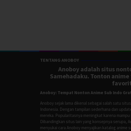
TENTANG ANOBOY
Anoboy adalah situs nonto
Samehadaku. Tonton anime te
favori
Anoboy: Tempat Nonton Anime Sub Indo Grat
Anoboy sejak lama dikenal sebagai salah satu si
Indonesia. Dengan tampilan sederhana dan update
mereka. Popularitasnya meningkat karena mampu me
Dibandingkan situs lain yang konsepnya serupa, 
menyukai cara Anoboy menyajikan katalog anime s