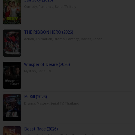
Comedy
,
Romance
,
Serial TV
,
Italy
THE RIBBON HERO (2026)
Action
,
Animation
,
Drama
,
Fantasy
,
Movies
,
Japan
Whisper of Desire (2026)
Mystery
,
Serial TV
,
Mr.Kill (2026)
Drama
,
Mystery
,
Serial TV
,
Thailand
Beast Race (2026)