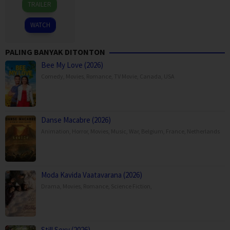
TRAILER
Oct
Trier
2021
WATCH
PALING BANYAK DITONTON
Bee My Love (2026)
Comedy
,
Movies
,
Romance
,
TV Movie
,
Canada
,
USA
Danse Macabre (2026)
Animation
,
Horror
,
Movies
,
Music
,
War
,
Belgium
,
France
,
Netherlands
Moda Kavida Vaatavarana (2026)
Drama
,
Movies
,
Romance
,
Science Fiction
,
Still Sexy (2026)