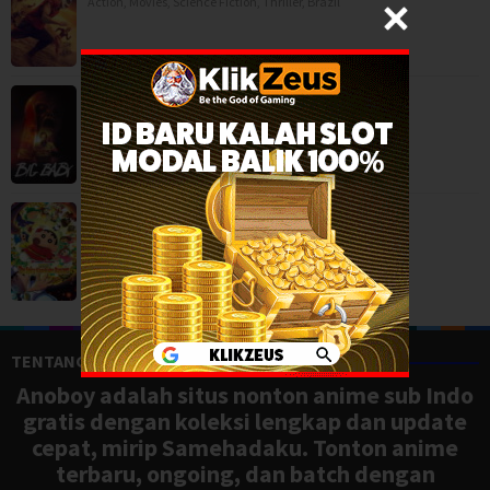
Action
,
Movies
,
Science Fiction
,
Thriller
,
Brazil
Big Baby (2025)
Horror
,
Movies
,
USA
Crayon Shin-chan the Movie: Super Hot! T…
Adventure
,
Animation
,
Comedy
,
Japan
TENTANG ANOBOY
Anoboy adalah situs nonton anime sub Indo
gratis dengan koleksi lengkap dan update
cepat, mirip Samehadaku. Tonton anime
terbaru, ongoing, dan batch dengan