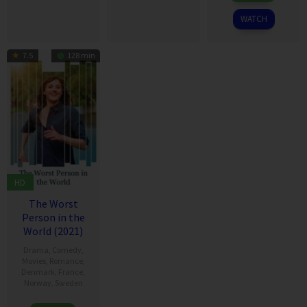
2021
WATCH
7.5
128 min
HD
The Worst
Person in the
World (2021)
Drama
,
Comedy
,
Movies
,
Romance
,
Denmark
,
France
,
Norway
,
Sweden
13
Joachim