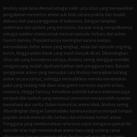
Anoboy sejak lama dikenal sebagai salah satu situs yang menawarkan
pengalaman menonton anime sub Indo secara praktis dan mudah
diakses oleh para penggemar di Indonesia. Dengan tampilan
sederhana dan update yang konsisten, banyak orang menjadikannya
sebagai sumber utama untuk mencari episode terbaru dari anime
favorit mereka. Popularitasnya meningkat karena mampu
menyediakan daftar anime yang lengkap, mulai dari episode ongoing,
batch, hingga anime klasik yang masih banyak dicari. Dibandingkan
situs lain yang konsepnya serupa, Anoboy sering dianggap memiliki
navigasi yang mudah dipahami bahkan oleh pengguna baru. Banyak
penggemar anime yang menyukai cara Anoboy menyajikan katalog
anime secara runtut, sehingga memudahkan mereka menemukan
judul yang sedang naik daun atau genre tertentu seperti action,
romance, hingga fantasy. Kehadiran subtitle bahasa Indonesia juga
menjadi nilai tambah yang membuat penonton merasa lebih nyaman
memahami alur cerita. Dalam komunitas anime lokal, Anoboy sering
dibandingkan dengan Samehadaku karena keduanya menjadi tempat
populer untuk mencari rilis terbaru dan informasi terkait anime.
Pengguna yang membutuhkan referensi cepat mengenai jadwal rilis
episode atau ingin menemukan anime baru yang sedang ramai
dibicarakan biasanya memasukkan Anoboy sebagai pilihan utama.