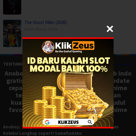
The Ghost Killer (2026)
Action
,
Movies
,
China
TENTANG ANOBOY
Anoboy adalah situs nonton anime sub Indo
gratis dengan koleksi lengkap dan update
cepat, mirip Samehadaku. Tonton anime
terbaru, ongoing, dan batch dengan
kualitas HD tanpa ribet. Temukan judul
favoritmu dan nikmati streaming anime
terbaik kapan saja.
Anoboy: Tempat Nonton Anime Sub Indo Gratis dengan
Koleksi Lengkap seperti Samehadaku