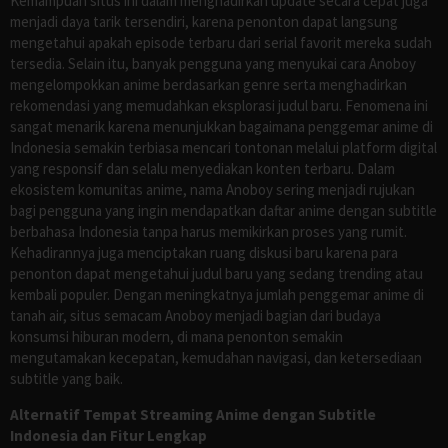
Kemampuan situs ini dalam menghadirkan update secara cepat juga
menjadi daya tarik tersendiri, karena penonton dapat langsung
mengetahui apakah episode terbaru dari serial favorit mereka sudah
tersedia. Selain itu, banyak pengguna yang menyukai cara Anoboy
mengelompokkan anime berdasarkan genre serta menghadirkan
rekomendasi yang memudahkan eksplorasi judul baru. Fenomena ini
sangat menarik karena menunjukkan bagaimana penggemar anime di
Indonesia semakin terbiasa mencari tontonan melalui platform digital
yang responsif dan selalu menyediakan konten terbaru. Dalam
ekosistem komunitas anime, nama Anoboy sering menjadi rujukan
bagi pengguna yang ingin mendapatkan daftar anime dengan subtitle
berbahasa Indonesia tanpa harus memikirkan proses yang rumit.
Kehadirannya juga menciptakan ruang diskusi baru karena para
penonton dapat mengetahui judul baru yang sedang trending atau
kembali populer. Dengan meningkatnya jumlah penggemar anime di
tanah air, situs semacam Anoboy menjadi bagian dari budaya
konsumsi hiburan modern, di mana penonton semakin
mengutamakan kecepatan, kemudahan navigasi, dan ketersediaan
subtitle yang baik.
Alternatif Tempat Streaming Anime dengan Subtitle
Indonesia dan Fitur Lengkap