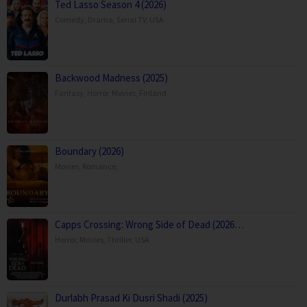
Ted Lasso Season 4 (2026)
Comedy
,
Drama
,
Serial TV
,
USA
Backwood Madness (2025)
Fantasy
,
Horror
,
Movies
,
Finland
Boundary (2026)
Movies
,
Romance
,
Capps Crossing: Wrong Side of Dead (2026…
Horror
,
Movies
,
Thriller
,
USA
Durlabh Prasad Ki Dusri Shadi (2025)