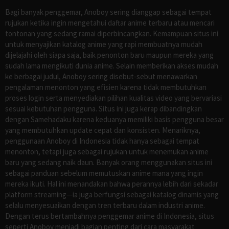
Bagi banyak penggemar, Anoboy sering dianggap sebagai tempat
rujukan ketika ingin mengetahui daftar anime terbaru atau mencari
tontonan yang sedang ramai diperbincangkan. Kemampuan situs ini
untuk menyajikan katalog anime yang rapi membuatnya mudah
dijelajahi oleh siapa saja, baik penonton baru maupun mereka yang
sudah lama mengikuti dunia anime. Selain memberikan akses mudah
ke berbagai judul, Anoboy sering disebut-sebut menawarkan
pengalaman menonton yang efisien karena tidak membutuhkan
proses login serta menyediakan pilihan kualitas video yang bervariasi
sesuai kebutuhan pengguna. Situs ini juga kerap dibandingkan
dengan Samehadaku karena keduanya memiliki basis pengguna besar
yang membutuhkan update cepat dan konsisten. Menariknya,
penggunaan Anoboy di Indonesia tidak hanya sebagai tempat
menonton, tetapi juga sebagai rujukan untuk menemukan anime
baru yang sedang naik daun. Banyak orang menggunakan situs ini
sebagai panduan sebelum memutuskan anime mana yang ingin
mereka ikuti. Hal ini menandakan bahwa perannya lebih dari sekadar
platform streaming—ia juga berfungsi sebagai katalog dinamis yang
selalu menyesuaikan dengan tren terbaru dalam industri anime.
Dengan terus bertambahnya penggemar anime di Indonesia, situs
seperti Anoboy menjadi bagian penting dari cara masyarakat