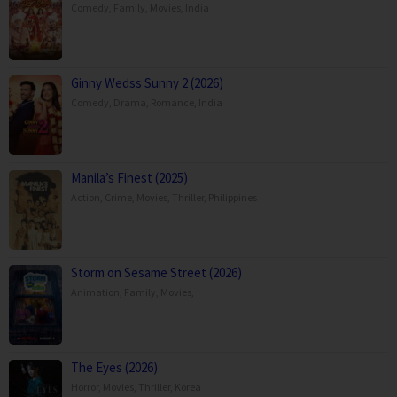
Comedy
,
Family
,
Movies
,
India
Ginny Wedss Sunny 2 (2026)
Comedy
,
Drama
,
Romance
,
India
Manila’s Finest (2025)
Action
,
Crime
,
Movies
,
Thriller
,
Philippines
Storm on Sesame Street (2026)
Animation
,
Family
,
Movies
,
The Eyes (2026)
Horror
,
Movies
,
Thriller
,
Korea