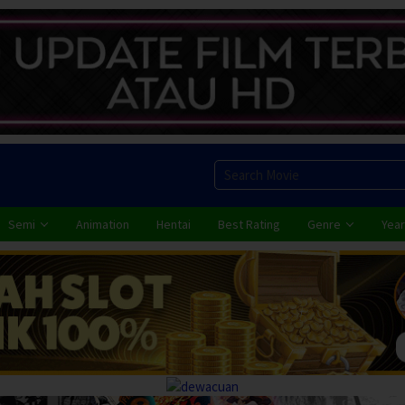
Semi
Animation
Hentai
Best Rating
Genre
Year