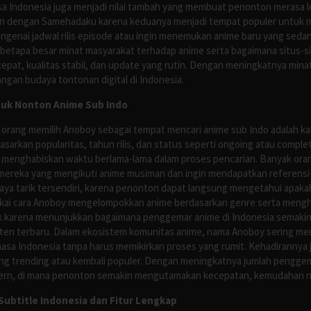
asa Indonesia juga menjadi nilai tambah yang membuat penonton merasa l
n dengan Samehadaku karena keduanya menjadi tempat populer untuk menc
enai jadwal rilis episode atau ingin menemukan anime baru yang seda
 betapa besar minat masyarakat terhadap anime serta bagaimana situs-
pat, kualitas stabil, dan update yang rutin. Dengan meningkatnya minat
ngan budaya tontonan digital di Indonesia.
tuk Nonton Anime Sub Indo
 orang memilih Anoboy sebagai tempat mencari anime sub Indo adalah kar
asarkan popularitas, tahun rilis, dan status seperti ongoing atau comp
 menghabiskan waktu berlama-lama dalam proses pencarian. Banyak ora
mereka yang mengikuti anime musiman dan ingin mendapatkan referensi 
ya tarik tersendiri, karena penonton dapat langsung mengetahui apakah 
nyukai cara Anoboy mengelompokkan anime berdasarkan genre serta men
rik karena menunjukkan bagaimana penggemar anime di Indonesia semakin 
nten terbaru. Dalam ekosistem komunitas anime, nama Anoboy sering men
asa Indonesia tanpa harus memikirkan proses yang rumit. Kehadirannya j
g trending atau kembali populer. Dengan meningkatnya jumlah penggema
ern, di mana penonton semakin mengutamakan kecepatan, kemudahan navi
ubtitle Indonesia dan Fitur Lengkap