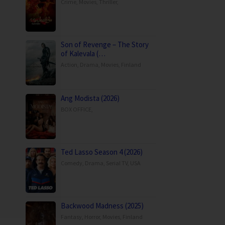
Crime
,
Movies
,
Thriller
,
Son of Revenge – The Story
of Kalevala (…
Action
,
Drama
,
Movies
,
Finland
Ang Modista (2026)
BOX OFFICE
,
Ted Lasso Season 4 (2026)
Comedy
,
Drama
,
Serial TV
,
USA
Backwood Madness (2025)
Fantasy
,
Horror
,
Movies
,
Finland