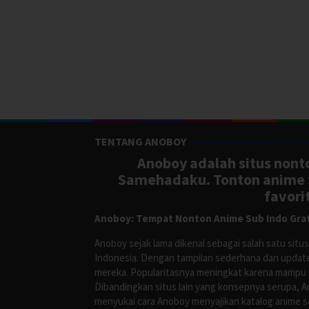
TENTANG ANOBOY
Anoboy adalah situs nonto
Samehadaku. Tonton anime te
favori
Anoboy: Tempat Nonton Anime Sub Indo Grat
Anoboy sejak lama dikenal sebagai salah satu si
Indonesia. Dengan tampilan sederhana dan update
mereka. Popularitasnya meningkat karena mampu me
Dibandingkan situs lain yang konsepnya serupa, 
menyukai cara Anoboy menyajikan katalog anime s