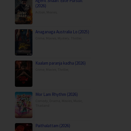
Agent Shaan: Elite Pursuit
(2026)
Action
,
Movies
,
Anaganaga Australia Lo (2025)
Crime
,
Movies
,
Mystery
,
Thriller
,
Kaalam paranja kadha (2026)
Crime
,
Movies
,
Thriller
,
Mor Lam Rhythm (2026)
Comedy
,
Drama
,
Movies
,
Music
,
Thailand
Paithalattam (2026)