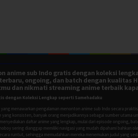
n anime sub Indo gratis dengan koleksi lengk
rbaru, ongoing, dan batch dengan kualitas H
tmu dan nikmati streaming anime terbaik kapa
is dengan Koleksi Lengkap seperti Samehadaku
tus yang menawarkan pengalaman menonton anime sub Indo secara prakti
 yang konsisten, banyak orang menjadikannya sebagai sumber utama unt
nyediakan daftar anime yang lengkap, mulai dari episode ongoing, batch
Anoboy sering dianggap memiliki navigasi yang mudah dipahami bahkan 
ecara runtut, sehingga memudahkan mereka menemukan judul yang sedan