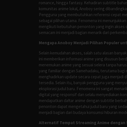
romance, hingga fantasy. Kehadiran subtitle bah
komunitas anime lokal, Anoboy sering dibandingka
Pengguna yang membutuhkan referensi cepat meng
sebagai pilihan utama. Fenomena ini menunjukkan
mengikuti kebutuhan penonton yang ingin akses ce
semacam ini menjadi bagian menarik dari perkemba
Mengapa Anoboy Menjadi Pilihan Populer un
Selain kemudahan akses, salah satu alasan banyak
ini memberikan informasi anime yang disusun berd
menemukan anime yang sesuai selera tanpa harus
yang familiar dengan Samehadaku, terutama bagi 
menghadirkan update secara cepat juga menjadi da
tersedia. Selain itu, banyak pengguna yang me
eksplorasi judul baru. Fenomena ini sangat mena
digital yang responsif dan selalu menyediakan ko
mendapatkan daftar anime dengan subtitle berbah
penonton dapat mengetahui judul baru yang sedan
menjadi bagian dari budaya konsumsi hiburan mod
Alternatif Tempat Streaming Anime dengan S