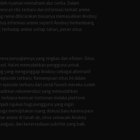
ebih nyaman memahami alur cerita. Dalam
ari rilis terbaru dan informasi terkait anime.
ng ramai dibicarakan biasanya memasukkan Anoboy
situs informasi anime seperti Anoboy berkembang
 terhadap anime setiap tahun, peran situs
ena penyajiannya yang ringkas dan efisien. Situs
leted. Hal ini memudahkan pengguna untuk
ng yang menganggap Anoboy sebagai alternatif
episode terbaru. Kemampuan situs ini dalam
episode terbaru dari serial favorit mereka sudah
ghadirkan rekomendasi yang memudahkan
terbiasa mencari tontonan melalui platform
jadi rujukan bagi pengguna yang ingin
uga menciptakan ruang diskusi baru karena para
r anime di tanah air, situs semacam Anoboy
gasi, dan ketersediaan subtitle yang baik.