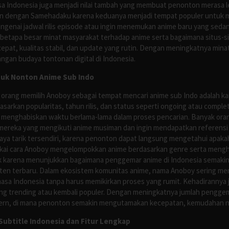
asa Indonesia juga menjadi nilai tambah yang membuat penonton merasa l
n dengan Samehadaku karena keduanya menjadi tempat populer untuk menc
enai jadwal rilis episode atau ingin menemukan anime baru yang seda
 betapa besar minat masyarakat terhadap anime serta bagaimana situs-
pat, kualitas stabil, dan update yang rutin. Dengan meningkatnya minat
ngan budaya tontonan digital di Indonesia.
tuk Nonton Anime Sub Indo
 orang memilih Anoboy sebagai tempat mencari anime sub Indo adalah kar
asarkan popularitas, tahun rilis, dan status seperti ongoing atau comp
 menghabiskan waktu berlama-lama dalam proses pencarian. Banyak ora
mereka yang mengikuti anime musiman dan ingin mendapatkan referensi 
ya tarik tersendiri, karena penonton dapat langsung mengetahui apakah 
nyukai cara Anoboy mengelompokkan anime berdasarkan genre serta men
rik karena menunjukkan bagaimana penggemar anime di Indonesia semakin 
nten terbaru. Dalam ekosistem komunitas anime, nama Anoboy sering men
asa Indonesia tanpa harus memikirkan proses yang rumit. Kehadirannya j
g trending atau kembali populer. Dengan meningkatnya jumlah penggema
ern, di mana penonton semakin mengutamakan kecepatan, kemudahan navi
ubtitle Indonesia dan Fitur Lengkap