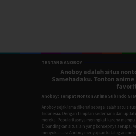
TENTANG ANOBOY
Anoboy adalah situs nonto
Samehadaku. Tonton anime te
favori
Anoboy: Tempat Nonton Anime Sub Indo Grat
Anoboy sejak lama dikenal sebagai salah satu si
Indonesia. Dengan tampilan sederhana dan update
mereka. Popularitasnya meningkat karena mampu me
Dibandingkan situs lain yang konsepnya serupa, 
menyukai cara Anoboy menyajikan katalog anime s