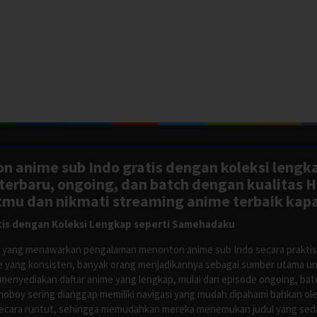
n anime sub Indo gratis dengan koleksi lengk
rbaru, ongoing, dan batch dengan kualitas H
tmu dan nikmati streaming anime terbaik kapa
is dengan Koleksi Lengkap seperti Samehadaku
tus yang menawarkan pengalaman menonton anime sub Indo secara prakti
 yang konsisten, banyak orang menjadikannya sebagai sumber utama unt
nyediakan daftar anime yang lengkap, mulai dari episode ongoing, batch
Anoboy sering dianggap memiliki navigasi yang mudah dipahami bahkan 
ecara runtut, sehingga memudahkan mereka menemukan judul yang sedan