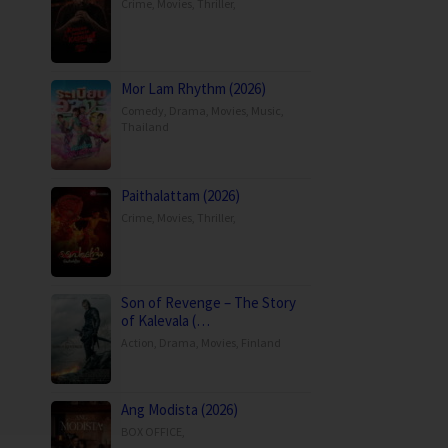
Crime
,
Movies
,
Thriller
,
Mor Lam Rhythm (2026)
Comedy
,
Drama
,
Movies
,
Music
,
Thailand
Paithalattam (2026)
Crime
,
Movies
,
Thriller
,
Son of Revenge – The Story
of Kalevala (…
Action
,
Drama
,
Movies
,
Finland
Ang Modista (2026)
BOX OFFICE
,