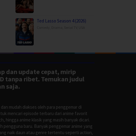
Ted Lasso Season 4 (2026)
Comedy
,
Drama
,
Serial TV
,
USA
ap dan update cepat, mirip
D tanpa ribet. Temukan judul
n saja.
s dan mudah diakses oleh para penggemar di
uk mencari episode terbaru dari anime favorit
, hingga anime klasik yang masih banyak dicari.
oleh pengguna baru. Banyak penggemar anime yang
g naik daun atau genre tertentu seperti action,