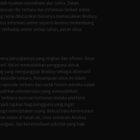
ebih nyaman memahami alur cerita. Dalam
ari rilis terbaru dan informasi terkait anime.
ng ramai dibicarakan biasanya memasukkan Anoboy
situs informasi anime seperti Anoboy berkembang
 terhadap anime setiap tahun, peran situs
ena penyajiannya yang ringkas dan efisien. Situs
leted. Hal ini memudahkan pengguna untuk
ng yang menganggap Anoboy sebagai alternatif
episode terbaru. Kemampuan situs ini dalam
episode terbaru dari serial favorit mereka sudah
ghadirkan rekomendasi yang memudahkan
terbiasa mencari tontonan melalui platform
jadi rujukan bagi pengguna yang ingin
uga menciptakan ruang diskusi baru karena para
r anime di tanah air, situs semacam Anoboy
gasi, dan ketersediaan subtitle yang baik.