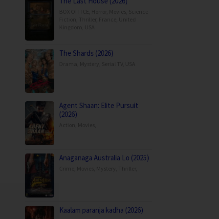
The Last House (2026)
BOX OFFICE
,
Horror
,
Movies
,
Science
Fiction
,
Thriller
,
France
,
United
Kingdom
,
USA
The Shards (2026)
Drama
,
Mystery
,
Serial TV
,
USA
Agent Shaan: Elite Pursuit
(2026)
Action
,
Movies
,
Anaganaga Australia Lo (2025)
Crime
,
Movies
,
Mystery
,
Thriller
,
Kaalam paranja kadha (2026)