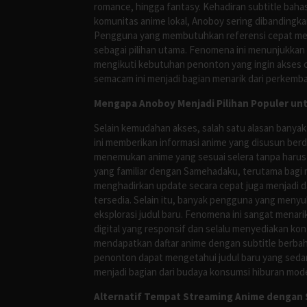
romance, hingga fantasy. Kehadiran subtitle bah
komunitas anime lokal, Anoboy sering dibandingka
Pengguna yang membutuhkan referensi cepat meng
sebagai pilihan utama. Fenomena ini menunjukkan
mengikuti kebutuhan penonton yang ingin akses ce
semacam ini menjadi bagian menarik dari perkemba
Mengapa Anoboy Menjadi Pilihan Populer un
Selain kemudahan akses, salah satu alasan banyak
ini memberikan informasi anime yang disusun berd
menemukan anime yang sesuai selera tanpa harus
yang familiar dengan Samehadaku, terutama bagi 
menghadirkan update secara cepat juga menjadi da
tersedia. Selain itu, banyak pengguna yang me
eksplorasi judul baru. Fenomena ini sangat mena
digital yang responsif dan selalu menyediakan ko
mendapatkan daftar anime dengan subtitle berbah
penonton dapat mengetahui judul baru yang sedan
menjadi bagian dari budaya konsumsi hiburan mod
Alternatif Tempat Streaming Anime dengan S