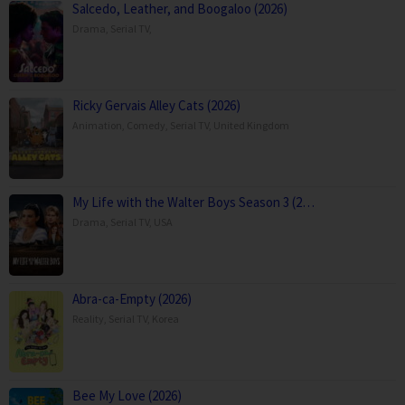
Salcedo, Leather, and Boogaloo (2026)
Drama
,
Serial TV
,
Ricky Gervais Alley Cats (2026)
Animation
,
Comedy
,
Serial TV
,
United Kingdom
My Life with the Walter Boys Season 3 (2…
Drama
,
Serial TV
,
USA
Abra-ca-Empty (2026)
Reality
,
Serial TV
,
Korea
Bee My Love (2026)