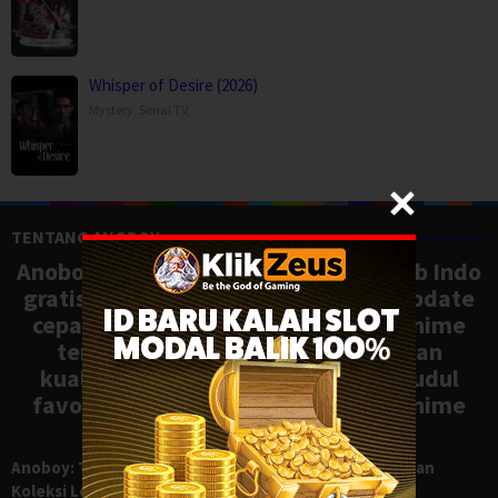
Whisper of Desire (2026)
Mystery
,
Serial TV
,
TENTANG ANOBOY
Anoboy adalah situs nonton anime sub Indo
gratis dengan koleksi lengkap dan update
cepat, mirip Samehadaku. Tonton anime
terbaru, ongoing, dan batch dengan
kualitas HD tanpa ribet. Temukan judul
favoritmu dan nikmati streaming anime
terbaik kapan saja.
Anoboy: Tempat Nonton Anime Sub Indo Gratis dengan
Koleksi Lengkap seperti Samehadaku