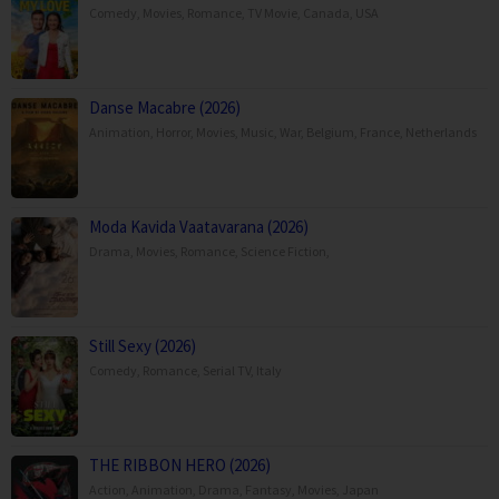
Comedy
,
Movies
,
Romance
,
TV Movie
,
Canada
,
USA
Danse Macabre (2026)
Animation
,
Horror
,
Movies
,
Music
,
War
,
Belgium
,
France
,
Netherlands
Moda Kavida Vaatavarana (2026)
Drama
,
Movies
,
Romance
,
Science Fiction
,
Still Sexy (2026)
Comedy
,
Romance
,
Serial TV
,
Italy
THE RIBBON HERO (2026)
Action
,
Animation
,
Drama
,
Fantasy
,
Movies
,
Japan