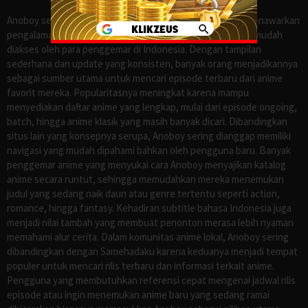
Anoboy sejak lama dikenal sebagai salah satu situs yang menawarkan
pengalaman menonton anime sub Indo secara praktis dan mudah
diakses oleh para penggemar di Indonesia. Dengan tampilan
sederhana dan update yang konsisten, banyak orang menjadikannya
sebagai sumber utama untuk mencari episode terbaru dari anime
favorit mereka. Popularitasnya meningkat karena mampu
menyediakan daftar anime yang lengkap, mulai dari episode ongoing,
batch, hingga anime klasik yang masih banyak dicari. Dibandingkan
situs lain yang konsepnya serupa, Anoboy sering dianggap memiliki
navigasi yang mudah dipahami bahkan oleh pengguna baru. Banyak
penggemar anime yang menyukai cara Anoboy menyajikan katalog
anime secara runtut, sehingga memudahkan mereka menemukan
judul yang sedang naik daun atau genre tertentu seperti action,
romance, hingga fantasy. Kehadiran subtitle bahasa Indonesia juga
menjadi nilai tambah yang membuat penonton merasa lebih nyaman
memahami alur cerita. Dalam komunitas anime lokal, Anoboy sering
dibandingkan dengan Samehadaku karena keduanya menjadi tempat
populer untuk mencari rilis terbaru dan informasi terkait anime.
Pengguna yang membutuhkan referensi cepat mengenai jadwal rilis
episode atau ingin menemukan anime baru yang sedang ramai