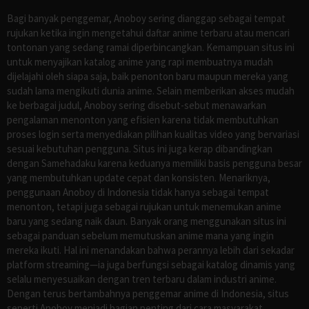
Bagi banyak penggemar, Anoboy sering dianggap sebagai tempat
rujukan ketika ingin mengetahui daftar anime terbaru atau mencari
tontonan yang sedang ramai diperbincangkan. Kemampuan situs ini
untuk menyajikan katalog anime yang rapi membuatnya mudah
dijelajahi oleh siapa saja, baik penonton baru maupun mereka yang
sudah lama mengikuti dunia anime. Selain memberikan akses mudah
ke berbagai judul, Anoboy sering disebut-sebut menawarkan
pengalaman menonton yang efisien karena tidak membutuhkan
proses login serta menyediakan pilihan kualitas video yang bervariasi
sesuai kebutuhan pengguna. Situs ini juga kerap dibandingkan
dengan Samehadaku karena keduanya memiliki basis pengguna besar
yang membutuhkan update cepat dan konsisten. Menariknya,
penggunaan Anoboy di Indonesia tidak hanya sebagai tempat
menonton, tetapi juga sebagai rujukan untuk menemukan anime
baru yang sedang naik daun. Banyak orang menggunakan situs ini
sebagai panduan sebelum memutuskan anime mana yang ingin
mereka ikuti. Hal ini menandakan bahwa perannya lebih dari sekadar
platform streaming—ia juga berfungsi sebagai katalog dinamis yang
selalu menyesuaikan dengan tren terbaru dalam industri anime.
Dengan terus bertambahnya penggemar anime di Indonesia, situs
seperti Anoboy menjadi bagian penting dari cara masyarakat