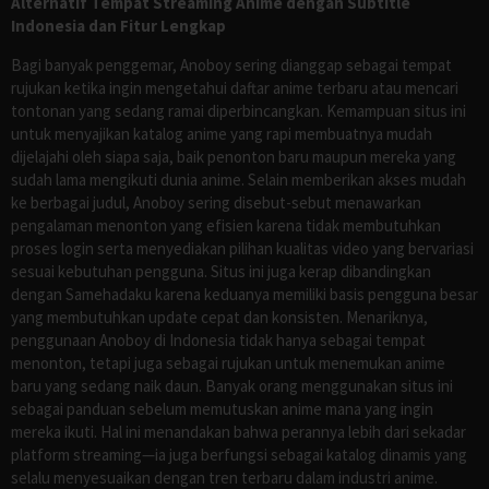
Alternatif Tempat Streaming Anime dengan Subtitle
Indonesia dan Fitur Lengkap
Bagi banyak penggemar, Anoboy sering dianggap sebagai tempat
rujukan ketika ingin mengetahui daftar anime terbaru atau mencari
tontonan yang sedang ramai diperbincangkan. Kemampuan situs ini
untuk menyajikan katalog anime yang rapi membuatnya mudah
dijelajahi oleh siapa saja, baik penonton baru maupun mereka yang
sudah lama mengikuti dunia anime. Selain memberikan akses mudah
ke berbagai judul, Anoboy sering disebut-sebut menawarkan
pengalaman menonton yang efisien karena tidak membutuhkan
proses login serta menyediakan pilihan kualitas video yang bervariasi
sesuai kebutuhan pengguna. Situs ini juga kerap dibandingkan
dengan Samehadaku karena keduanya memiliki basis pengguna besar
yang membutuhkan update cepat dan konsisten. Menariknya,
penggunaan Anoboy di Indonesia tidak hanya sebagai tempat
menonton, tetapi juga sebagai rujukan untuk menemukan anime
baru yang sedang naik daun. Banyak orang menggunakan situs ini
sebagai panduan sebelum memutuskan anime mana yang ingin
mereka ikuti. Hal ini menandakan bahwa perannya lebih dari sekadar
platform streaming—ia juga berfungsi sebagai katalog dinamis yang
selalu menyesuaikan dengan tren terbaru dalam industri anime.