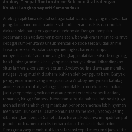
Anoboy: Tempat Nonton Anime Sub Indo Gratis dengan
Koleksi Lengkap seperti Samehadaku
Anoboy sejak lama dikenal sebagai salah satu situs yang menawarkan
pengalaman menonton anime sub Indo secara praktis dan mudah
diakses oleh para penggemar di Indonesia. Dengan tampilan
sederhana dan update yang konsisten, banyak orang menjadikannya
sebagai sumber utama untuk mencari episode terbaru dari anime
favorit mereka. Popularitasnya meningkat karena mampu
menyediakan daftar anime yang lengkap, mulai dari episode ongoing,
batch, hingga anime klasik yang masih banyak dicari. Dibandingkan
situs lain yang konsepnya serupa, Anoboy sering dianggap memiliki
navigasi yang mudah dipahami bahkan oleh pengguna baru. Banyak
penggemar anime yang menyukai cara Anoboy menyajikan katalog
anime secara runtut, sehingga memudahkan mereka menemukan
judul yang sedang naik daun atau genre tertentu seperti action,
romance, hingga fantasy. Kehadiran subtitle bahasa Indonesia juga
menjadi nilai tambah yang membuat penonton merasa lebih nyaman
memahami alur cerita. Dalam komunitas anime lokal, Anoboy sering
dibandingkan dengan Samehadaku karena keduanya menjadi tempat
populer untuk mencari rilis terbaru dan informasi terkait anime.
Pengguna yang membutuhkan referensi cepat mengenai jadwal rilis