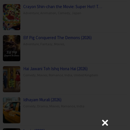
Crayon Shin-chan the Movie: Super Hot! T…
Adventure
,
Animation
,
Comedy
,
Japan
Elf Pig Conquered The Demons (2026)
Adventure
,
Fantasy
,
Movies
,
Hai Jawani Toh Ishq Hona Hai (2026)
Comedy
,
Movies
,
Romance
,
India
,
United Kingdom
Idhayam Murali (2026)
Comedy
,
Drama
,
Movies
,
Romance
,
India