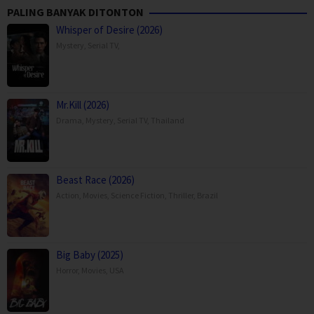
PALING BANYAK DITONTON
Whisper of Desire (2026)
Mystery
,
Serial TV
,
Mr.Kill (2026)
Drama
,
Mystery
,
Serial TV
,
Thailand
Beast Race (2026)
Action
,
Movies
,
Science Fiction
,
Thriller
,
Brazil
Big Baby (2025)
Horror
,
Movies
,
USA