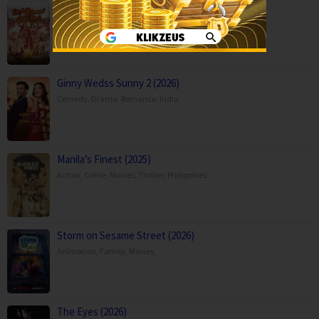
Durlabh Prasad Ki Dusri Shadi (2025)
Comedy
,
Family
,
Movies
,
India
Ginny Wedss Sunny 2 (2026)
Comedy
,
Drama
,
Romance
,
India
Manila’s Finest (2025)
Action
,
Crime
,
Movies
,
Thriller
,
Philippines
Storm on Sesame Street (2026)
Animation
,
Family
,
Movies
,
The Eyes (2026)