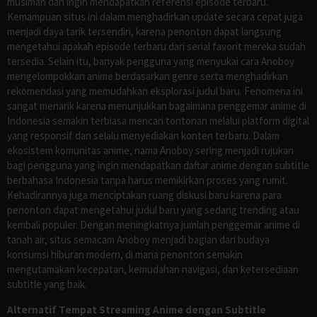
musiman dan ingin mendapatkan referensi episode terbaru.
Kemampuan situs ini dalam menghadirkan update secara cepat juga
menjadi daya tarik tersendiri, karena penonton dapat langsung
mengetahui apakah episode terbaru dari serial favorit mereka sudah
tersedia. Selain itu, banyak pengguna yang menyukai cara Anoboy
mengelompokkan anime berdasarkan genre serta menghadirkan
rekomendasi yang memudahkan eksplorasi judul baru. Fenomena ini
sangat menarik karena menunjukkan bagaimana penggemar anime di
Indonesia semakin terbiasa mencari tontonan melalui platform digital
yang responsif dan selalu menyediakan konten terbaru. Dalam
ekosistem komunitas anime, nama Anoboy sering menjadi rujukan
bagi pengguna yang ingin mendapatkan daftar anime dengan subtitle
berbahasa Indonesia tanpa harus memikirkan proses yang rumit.
Kehadirannya juga menciptakan ruang diskusi baru karena para
penonton dapat mengetahui judul baru yang sedang trending atau
kembali populer. Dengan meningkatnya jumlah penggemar anime di
tanah air, situs semacam Anoboy menjadi bagian dari budaya
konsumsi hiburan modern, di mana penonton semakin
mengutamakan kecepatan, kemudahan navigasi, dan ketersediaan
subtitle yang baik.
Alternatif Tempat Streaming Anime dengan Subtitle