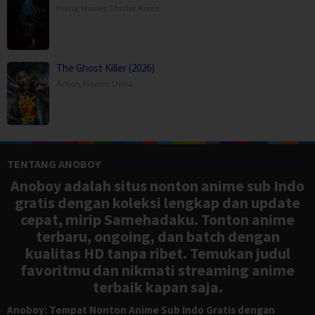
Horror
,
Movies
,
Thriller
,
Korea
The Ghost Killer (2026)
Action
,
Movies
,
China
TENTANG ANOBOY
Anoboy adalah situs nonton anime sub Indo
gratis dengan koleksi lengkap dan update
cepat, mirip Samehadaku. Tonton anime
terbaru, ongoing, dan batch dengan
kualitas HD tanpa ribet. Temukan judul
favoritmu dan nikmati streaming anime
terbaik kapan saja.
Anoboy: Tempat Nonton Anime Sub Indo Gratis dengan