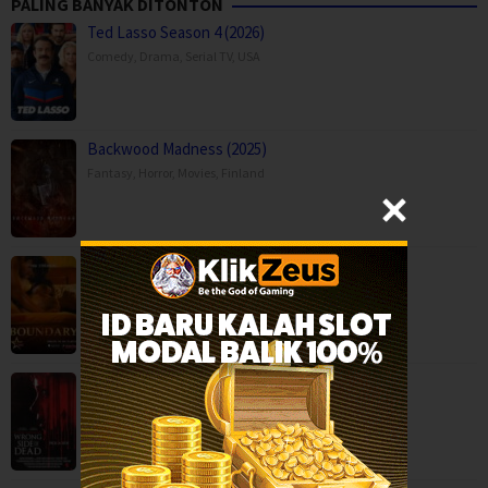
PALING BANYAK DITONTON
Ted Lasso Season 4 (2026)
Comedy
,
Drama
,
Serial TV
,
USA
Backwood Madness (2025)
Fantasy
,
Horror
,
Movies
,
Finland
Boundary (2026)
Movies
,
Romance
,
Capps Crossing: Wrong Side of Dead (2026…
Horror
,
Movies
,
Thriller
,
USA