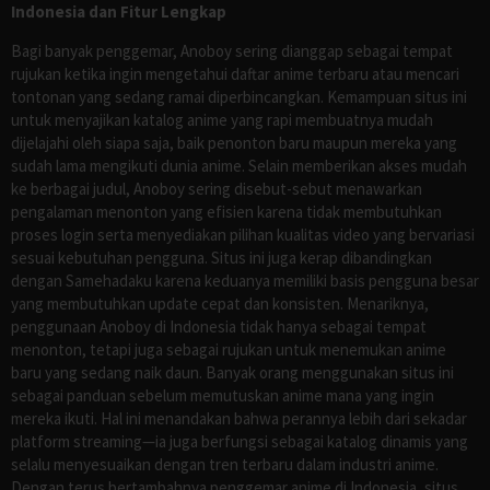
Indonesia dan Fitur Lengkap
Bagi banyak penggemar, Anoboy sering dianggap sebagai tempat
rujukan ketika ingin mengetahui daftar anime terbaru atau mencari
tontonan yang sedang ramai diperbincangkan. Kemampuan situs ini
untuk menyajikan katalog anime yang rapi membuatnya mudah
dijelajahi oleh siapa saja, baik penonton baru maupun mereka yang
sudah lama mengikuti dunia anime. Selain memberikan akses mudah
ke berbagai judul, Anoboy sering disebut-sebut menawarkan
pengalaman menonton yang efisien karena tidak membutuhkan
proses login serta menyediakan pilihan kualitas video yang bervariasi
sesuai kebutuhan pengguna. Situs ini juga kerap dibandingkan
dengan Samehadaku karena keduanya memiliki basis pengguna besar
yang membutuhkan update cepat dan konsisten. Menariknya,
penggunaan Anoboy di Indonesia tidak hanya sebagai tempat
menonton, tetapi juga sebagai rujukan untuk menemukan anime
baru yang sedang naik daun. Banyak orang menggunakan situs ini
sebagai panduan sebelum memutuskan anime mana yang ingin
mereka ikuti. Hal ini menandakan bahwa perannya lebih dari sekadar
platform streaming—ia juga berfungsi sebagai katalog dinamis yang
selalu menyesuaikan dengan tren terbaru dalam industri anime.
Dengan terus bertambahnya penggemar anime di Indonesia, situs