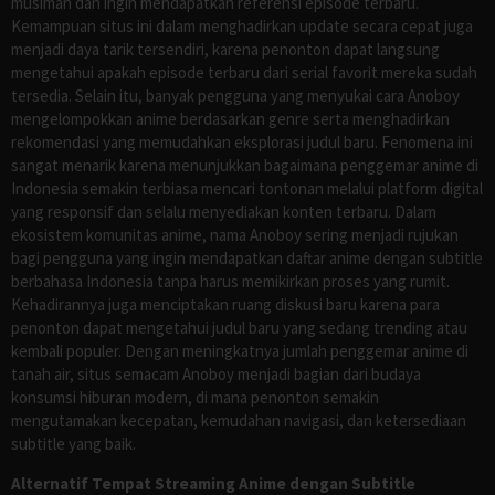
musiman dan ingin mendapatkan referensi episode terbaru.
Kemampuan situs ini dalam menghadirkan update secara cepat juga
menjadi daya tarik tersendiri, karena penonton dapat langsung
mengetahui apakah episode terbaru dari serial favorit mereka sudah
tersedia. Selain itu, banyak pengguna yang menyukai cara Anoboy
mengelompokkan anime berdasarkan genre serta menghadirkan
rekomendasi yang memudahkan eksplorasi judul baru. Fenomena ini
sangat menarik karena menunjukkan bagaimana penggemar anime di
Indonesia semakin terbiasa mencari tontonan melalui platform digital
yang responsif dan selalu menyediakan konten terbaru. Dalam
ekosistem komunitas anime, nama Anoboy sering menjadi rujukan
bagi pengguna yang ingin mendapatkan daftar anime dengan subtitle
berbahasa Indonesia tanpa harus memikirkan proses yang rumit.
Kehadirannya juga menciptakan ruang diskusi baru karena para
penonton dapat mengetahui judul baru yang sedang trending atau
kembali populer. Dengan meningkatnya jumlah penggemar anime di
tanah air, situs semacam Anoboy menjadi bagian dari budaya
konsumsi hiburan modern, di mana penonton semakin
mengutamakan kecepatan, kemudahan navigasi, dan ketersediaan
subtitle yang baik.
Alternatif Tempat Streaming Anime dengan Subtitle