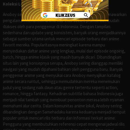
Koleksi Lengkap seperti Samehadaku
Anoboy sejak lama dikenal sebagai salah satu situs yang menawarkan
pengalaman menonton anime sub Indo secara praktis dan mudah
diakses oleh para penggemar di Indonesia. Dengan tampilan
sederhana dan update yang konsisten, banyak orang menjadikannya
sebagai sumber utama untuk mencari episode terbaru dari anime
favorit mereka. Popularitasnya meningkat karena mampu
menyediakan daftar anime yang lengkap, mulai dari episode ongoing,
batch, hingga anime klasik yang masih banyak dicari. Dibandingkan
situs lain yang konsepnya serupa, Anoboy sering dianggap memiliki
navigasi yang mudah dipahami bahkan oleh pengguna baru. Banyak
penggemar anime yang menyukai cara Anoboy menyajikan katalog
anime secara runtut, sehingga memudahkan mereka menemukan
judul yang sedang naik daun atau genre tertentu seperti action,
romance, hingga fantasy. Kehadiran subtitle bahasa Indonesia juga
menjadi nilai tambah yang membuat penonton merasa lebih nyaman
memahami alur cerita. Dalam komunitas anime lokal, Anoboy sering
dibandingkan dengan Samehadaku karena keduanya menjadi tempat
populer untuk mencari rilis terbaru dan informasi terkait anime.
Pengguna yang membutuhkan referensi cepat mengenai jadwal rilis