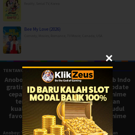
Reality
,
Serial TV
,
Korea
Bee My Love (2026)
Comedy
,
Movies
,
Romance
,
TV Movie
,
Canada
,
USA
TENTANG ANOBOY
Anoboy adalah situs nonton anime sub Indo
gratis dengan koleksi lengkap dan update
cepat, mirip Samehadaku. Tonton anime
terbaru, ongoing, dan batch dengan
kualitas HD tanpa ribet. Temukan judul
favoritmu dan nikmati streaming anime
terbaik kapan saja.
Anoboy: Tempat Nonton Anime Sub Indo Gratis dengan