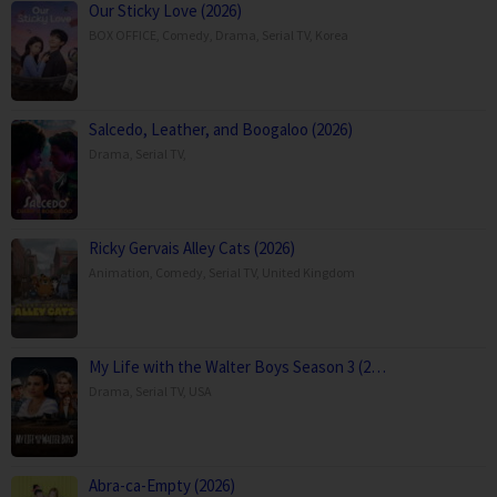
Our Sticky Love (2026)
BOX OFFICE
,
Comedy
,
Drama
,
Serial TV
,
Korea
Salcedo, Leather, and Boogaloo (2026)
Drama
,
Serial TV
,
Ricky Gervais Alley Cats (2026)
Animation
,
Comedy
,
Serial TV
,
United Kingdom
My Life with the Walter Boys Season 3 (2…
Drama
,
Serial TV
,
USA
Abra-ca-Empty (2026)