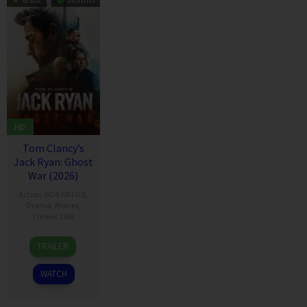
HD
Tom Clancy’s
Jack Ryan: Ghost
War (2026)
Action
,
BOX OFFICE
,
Drama
,
Movies
,
Thriller
,
USA
20
Andrew
TRAILER
May
Bernstein
2026
WATCH