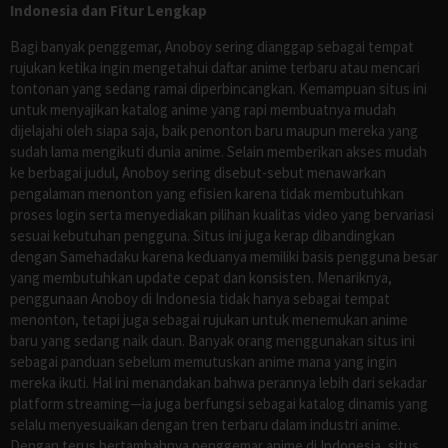
Indonesia dan Fitur Lengkap
Bagi banyak penggemar, Anoboy sering dianggap sebagai tempat
rujukan ketika ingin mengetahui daftar anime terbaru atau mencari
tontonan yang sedang ramai diperbincangkan. Kemampuan situs ini
untuk menyajikan katalog anime yang rapi membuatnya mudah
dijelajahi oleh siapa saja, baik penonton baru maupun mereka yang
sudah lama mengikuti dunia anime. Selain memberikan akses mudah
ke berbagai judul, Anoboy sering disebut-sebut menawarkan
pengalaman menonton yang efisien karena tidak membutuhkan
proses login serta menyediakan pilihan kualitas video yang bervariasi
sesuai kebutuhan pengguna. Situs ini juga kerap dibandingkan
dengan Samehadaku karena keduanya memiliki basis pengguna besar
yang membutuhkan update cepat dan konsisten. Menariknya,
penggunaan Anoboy di Indonesia tidak hanya sebagai tempat
menonton, tetapi juga sebagai rujukan untuk menemukan anime
baru yang sedang naik daun. Banyak orang menggunakan situs ini
sebagai panduan sebelum memutuskan anime mana yang ingin
mereka ikuti. Hal ini menandakan bahwa perannya lebih dari sekadar
platform streaming—ia juga berfungsi sebagai katalog dinamis yang
selalu menyesuaikan dengan tren terbaru dalam industri anime.
Dengan terus bertambahnya penggemar anime di Indonesia, situs