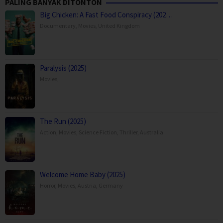
PALING BANYAK DITONTON
Big Chicken: A Fast Food Conspiracy (202…
Documentary
,
Movies
,
United Kingdom
Paralysis (2025)
Movies
,
The Run (2025)
Action
,
Movies
,
Science Fiction
,
Thriller
,
Australia
Welcome Home Baby (2025)
Horror
,
Movies
,
Austria
,
Germany