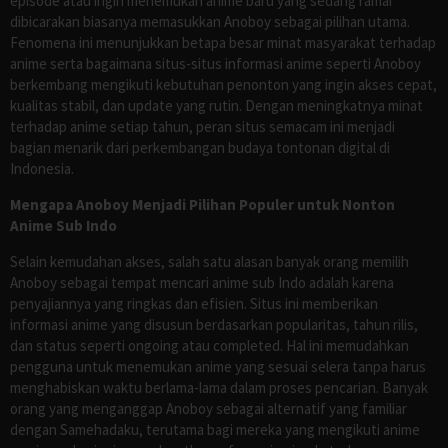
episode atau ingin menemukan anime baru yang sedang ramai
dibicarakan biasanya memasukkan Anoboy sebagai pilihan utama.
Fenomena ini menunjukkan betapa besar minat masyarakat terhadap
anime serta bagaimana situs-situs informasi anime seperti Anoboy
berkembang mengikuti kebutuhan penonton yang ingin akses cepat,
kualitas stabil, dan update yang rutin. Dengan meningkatnya minat
terhadap anime setiap tahun, peran situs semacam ini menjadi
bagian menarik dari perkembangan budaya tontonan digital di
Indonesia.
Mengapa Anoboy Menjadi Pilihan Populer untuk Nonton
Anime Sub Indo
Selain kemudahan akses, salah satu alasan banyak orang memilih
Anoboy sebagai tempat mencari anime sub Indo adalah karena
penyajiannya yang ringkas dan efisien. Situs ini memberikan
informasi anime yang disusun berdasarkan popularitas, tahun rilis,
dan status seperti ongoing atau completed. Hal ini memudahkan
pengguna untuk menemukan anime yang sesuai selera tanpa harus
menghabiskan waktu berlama-lama dalam proses pencarian. Banyak
orang yang menganggap Anoboy sebagai alternatif yang familiar
dengan Samehadaku, terutama bagi mereka yang mengikuti anime