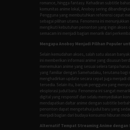
romance, hingga fantasy. Kehadiran subtitle bah
komunitas anime lokal, Anoboy sering dibandingka
Pengguna yang membutuhkan referensi cepat meng
sebagai pilihan utama. Fenomena ini menunjukkan
mengikuti kebutuhan penonton yang ingin akses ce
semacam ini menjadi bagian menarik dari perkemba
Mengapa Anoboy Menjadi Pilihan Populer un
Selain kemudahan akses, salah satu alasan banyak
ini memberikan informasi anime yang disusun berd
menemukan anime yang sesuai selera tanpa harus
yang familiar dengan Samehadaku, terutama bagi 
menghadirkan update secara cepat juga menjadi da
tersedia. Selain itu, banyak pengguna yang me
eksplorasi judul baru. Fenomena ini sangat mena
digital yang responsif dan selalu menyediakan ko
mendapatkan daftar anime dengan subtitle berbah
penonton dapat mengetahui judul baru yang sedan
menjadi bagian dari budaya konsumsi hiburan mod
Alternatif Tempat Streaming Anime dengan S