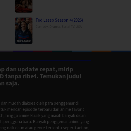
Ted Lasso Season 4 (2026)
Comedy
,
Drama
,
Serial TV
,
USA
ap dan update cepat, mirip
D tanpa ribet. Temukan judul
n saja.
s dan mudah diakses oleh para penggemar di
uk mencari episode terbaru dari anime favorit
, hingga anime klasik yang masih banyak dicari.
oleh pengguna baru. Banyak penggemar anime yang
g naik daun atau genre tertentu seperti action,