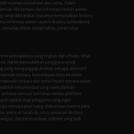
ebih nyaman memahami alur cerita. Dalam
ari rilis terbaru dan informasi terkait anime.
ng ramai dibicarakan biasanya memasukkan Anoboy
situs informasi anime seperti Anoboy berkembang
 terhadap anime setiap tahun, peran situs
ena penyajiannya yang ringkas dan efisien. Situs
leted. Hal ini memudahkan pengguna untuk
ng yang menganggap Anoboy sebagai alternatif
episode terbaru. Kemampuan situs ini dalam
episode terbaru dari serial favorit mereka sudah
ghadirkan rekomendasi yang memudahkan
terbiasa mencari tontonan melalui platform
jadi rujukan bagi pengguna yang ingin
uga menciptakan ruang diskusi baru karena para
r anime di tanah air, situs semacam Anoboy
gasi, dan ketersediaan subtitle yang baik.