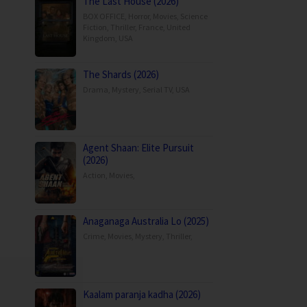
The Last House (2026)
BOX OFFICE
,
Horror
,
Movies
,
Science
Fiction
,
Thriller
,
France
,
United
Kingdom
,
USA
The Shards (2026)
Drama
,
Mystery
,
Serial TV
,
USA
Agent Shaan: Elite Pursuit
(2026)
Action
,
Movies
,
Anaganaga Australia Lo (2025)
Crime
,
Movies
,
Mystery
,
Thriller
,
Kaalam paranja kadha (2026)