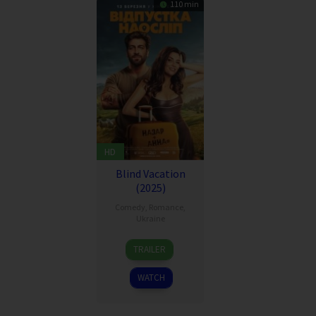
110 min
HD
Blind Vacation
(2025)
Comedy
,
Romance
,
Ukraine
13
Валерія
TRAILER
Mar
Фадєєва
2025
WATCH