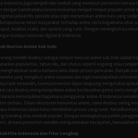
asa Indonesia juga menjadi nilai tambah yang membuat penonton merasa l
n dengan Samehadaku karena keduanya menjadi tempat populer untuk menc
enai jadwal rilis episode atau ingin menemukan anime baru yang seda
 betapa besar minat masyarakat terhadap anime serta bagaimana situs-
pat, kualitas stabil, dan update yang rutin. Dengan meningkatnya minat
ngan budaya tontonan digital di Indonesia.
tuk Nonton Anime Sub Indo
 orang memilih Anoboy sebagai tempat mencari anime sub Indo adalah kar
asarkan popularitas, tahun rilis, dan status seperti ongoing atau comp
 menghabiskan waktu berlama-lama dalam proses pencarian. Banyak ora
mereka yang mengikuti anime musiman dan ingin mendapatkan referensi 
ya tarik tersendiri, karena penonton dapat langsung mengetahui apakah 
nyukai cara Anoboy mengelompokkan anime berdasarkan genre serta men
rik karena menunjukkan bagaimana penggemar anime di Indonesia semakin 
nten terbaru. Dalam ekosistem komunitas anime, nama Anoboy sering men
asa Indonesia tanpa harus memikirkan proses yang rumit. Kehadirannya j
g trending atau kembali populer. Dengan meningkatnya jumlah penggema
ern, di mana penonton semakin mengutamakan kecepatan, kemudahan navi
ubtitle Indonesia dan Fitur Lengkap