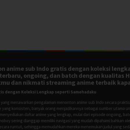
n anime sub Indo gratis dengan koleksi lengk
rbaru, ongoing, dan batch dengan kualitas H
tmu dan nikmati streaming anime terbaik kapa
is dengan Koleksi Lengkap seperti Samehadaku
tus yang menawarkan pengalaman menonton anime sub Indo secara prakti
 yang konsisten, banyak orang menjadikannya sebagai sumber utama unt
nyediakan daftar anime yang lengkap, mulai dari episode ongoing, batch
Anoboy sering dianggap memiliki navigasi yang mudah dipahami bahkan 
ecara runtut, sehingga memudahkan mereka menemukan judul yang sedan