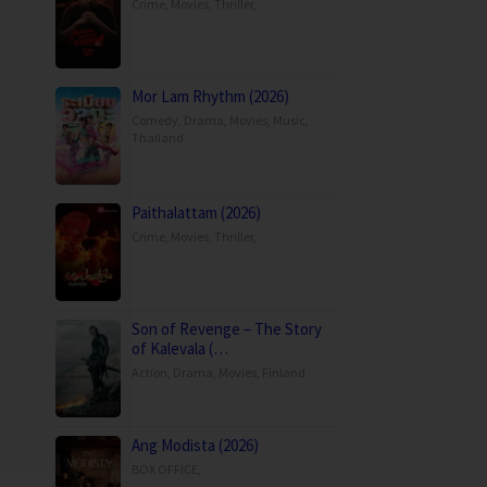
Crime
,
Movies
,
Thriller
,
Mor Lam Rhythm (2026)
Comedy
,
Drama
,
Movies
,
Music
,
Thailand
Paithalattam (2026)
Crime
,
Movies
,
Thriller
,
Son of Revenge – The Story
of Kalevala (…
Action
,
Drama
,
Movies
,
Finland
Ang Modista (2026)
BOX OFFICE
,