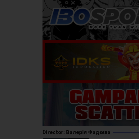
Director:
Валерія Фадєєва