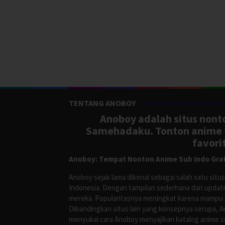
TENTANG ANOBOY
Anoboy adalah situs nonto
Samehadaku. Tonton anime te
favori
Anoboy: Tempat Nonton Anime Sub Indo Grat
Anoboy sejak lama dikenal sebagai salah satu si
Indonesia. Dengan tampilan sederhana dan update
mereka. Popularitasnya meningkat karena mampu me
Dibandingkan situs lain yang konsepnya serupa, 
menyukai cara Anoboy menyajikan katalog anime s