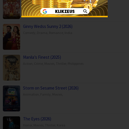
Comedy
,
Family
,
Movies
,
India
Ginny Wedss Sunny 2 (2026)
Comedy
,
Drama
,
Romance
,
India
Manila’s Finest (2025)
Action
,
Crime
,
Movies
,
Thriller
,
Philippines
Storm on Sesame Street (2026)
Animation
,
Family
,
Movies
,
The Eyes (2026)
Horror
,
Movies
,
Thriller
,
Korea