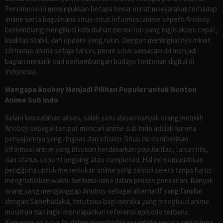
Fenomena ini menunjukkan betapa besar minat masyarakat terhadap
anime serta bagaimana situs-situs informasi anime seperti Anoboy
berkembang mengikuti kebutuhan penonton yang ingin akses cepat,
kualitas stabil, dan update yang rutin. Dengan meningkatnya minat
terhadap anime setiap tahun, peran situs semacam ini menjadi
bagian menarik dari perkembangan budaya tontonan digital di
Indonesia.
Mengapa Anoboy Menjadi Pilihan Populer untuk Nonton
Anime Sub Indo
Selain kemudahan akses, salah satu alasan banyak orang memilih
Anoboy sebagai tempat mencari anime sub Indo adalah karena
penyajiannya yang ringkas dan efisien. Situs ini memberikan
informasi anime yang disusun berdasarkan popularitas, tahun rilis,
dan status seperti ongoing atau completed. Hal ini memudahkan
pengguna untuk menemukan anime yang sesuai selera tanpa harus
menghabiskan waktu berlama-lama dalam proses pencarian. Banyak
orang yang menganggap Anoboy sebagai alternatif yang familiar
dengan Samehadaku, terutama bagi mereka yang mengikuti anime
musiman dan ingin mendapatkan referensi episode terbaru.
Kemampuan situs ini dalam menghadirkan update secara cepat juga