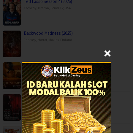
Ted Lasso Season 4 (2026)
Comedy
,
Drama
,
Serial TV
,
USA
Backwood Madness (2025)
Fantasy
,
Horror
,
Movies
,
Finland
Boundary (2026)
Movies
,
Romance
,
Capps Crossing: Wrong Side of Dead (2026…
Horror
,
Movies
,
Thriller
,
USA
Durlabh Prasad Ki Dusri Shadi (2025)