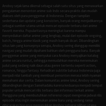
Anoboy sejak lama dikenal sebagai salah satu situs yang menawarkan
pengalaman menonton anime sub Indo secara praktis dan mudah
diakses oleh para penggemar di Indonesia. Dengan tampilan
sederhana dan update yang konsisten, banyak orang menjadikannya
sebagai sumber utama untuk mencari episode terbaru dari anime
favorit mereka. Popularitasnya meningkat karena mampu
menyediakan daftar anime yang lengkap, mulai dari episode ongoing,
batch, hingga anime klasik yang masih banyak dicari. Dibandingkan
situs lain yang konsepnya serupa, Anoboy sering dianggap memiliki
navigasi yang mudah dipahami bahkan oleh pengguna baru. Banyak
penggemar anime yang menyukai cara Anoboy menyajikan katalog
anime secara runtut, sehingga memudahkan mereka menemukan
judul yang sedang naik daun atau genre tertentu seperti action,
romance, hingga fantasy. Kehadiran subtitle bahasa Indonesia juga
menjadi nilai tambah yang membuat penonton merasa lebih nyaman
memahami alur cerita. Dalam komunitas anime lokal, Anoboy sering
dibandingkan dengan Samehadaku karena keduanya menjadi tempat
populer untuk mencari rilis terbaru dan informasi terkait anime.
Pengguna yang membutuhkan referensi cepat mengenai jadwal rilis
episode atau ingin menemukan anime baru yang sedang ramai
dibicarakan biasanya memasukkan Anoboy sebagai pilihan utama.