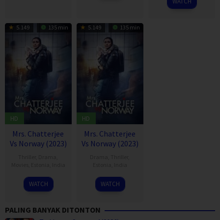
WATCH
2018
5.149
135 min
5.149
135 min
HD
HD
Mrs. Chatterjee
Mrs. Chatterjee
Vs Norway (2023)
Vs Norway (2023)
Thriller
,
Drama
,
Drama
,
Thriller
,
Movies
,
Estonia
,
India
Estonia
,
India
16
Ashima
16
Ashima
WATCH
WATCH
Mar
Chibber
Mar
Chibber
2023
2023
PALING BANYAK DITONTON