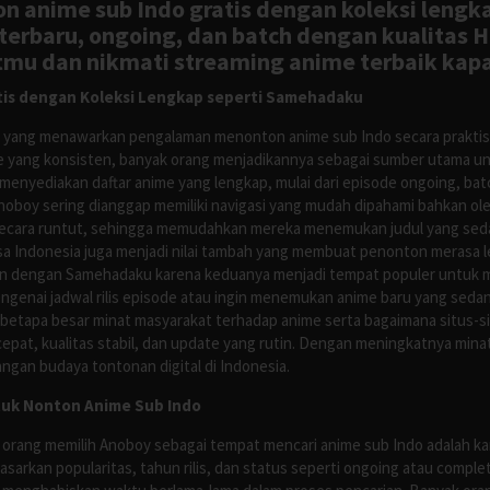
n anime sub Indo gratis dengan koleksi lengk
rbaru, ongoing, dan batch dengan kualitas H
tmu dan nikmati streaming anime terbaik kapa
is dengan Koleksi Lengkap seperti Samehadaku
tus yang menawarkan pengalaman menonton anime sub Indo secara prakti
 yang konsisten, banyak orang menjadikannya sebagai sumber utama unt
nyediakan daftar anime yang lengkap, mulai dari episode ongoing, batch
Anoboy sering dianggap memiliki navigasi yang mudah dipahami bahkan 
ecara runtut, sehingga memudahkan mereka menemukan judul yang sedan
asa Indonesia juga menjadi nilai tambah yang membuat penonton merasa l
n dengan Samehadaku karena keduanya menjadi tempat populer untuk menc
enai jadwal rilis episode atau ingin menemukan anime baru yang seda
 betapa besar minat masyarakat terhadap anime serta bagaimana situs-
pat, kualitas stabil, dan update yang rutin. Dengan meningkatnya minat
ngan budaya tontonan digital di Indonesia.
tuk Nonton Anime Sub Indo
 orang memilih Anoboy sebagai tempat mencari anime sub Indo adalah kar
asarkan popularitas, tahun rilis, dan status seperti ongoing atau comp