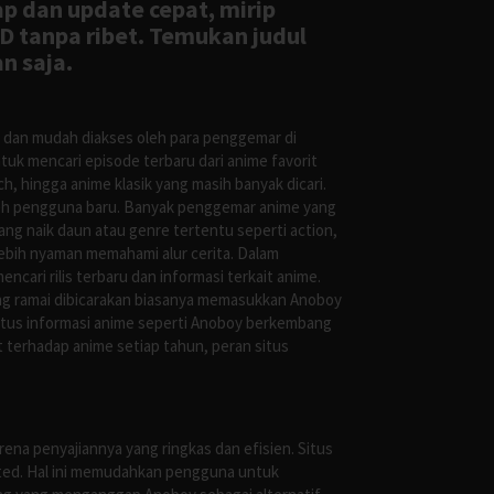
ap dan update cepat, mirip
D tanpa ribet. Temukan judul
n saja.
s dan mudah diakses oleh para penggemar di
uk mencari episode terbaru dari anime favorit
, hingga anime klasik yang masih banyak dicari.
oleh pengguna baru. Banyak penggemar anime yang
g naik daun atau genre tertentu seperti action,
ebih nyaman memahami alur cerita. Dalam
ari rilis terbaru dan informasi terkait anime.
ng ramai dibicarakan biasanya memasukkan Anoboy
situs informasi anime seperti Anoboy berkembang
 terhadap anime setiap tahun, peran situs
ena penyajiannya yang ringkas dan efisien. Situs
leted. Hal ini memudahkan pengguna untuk