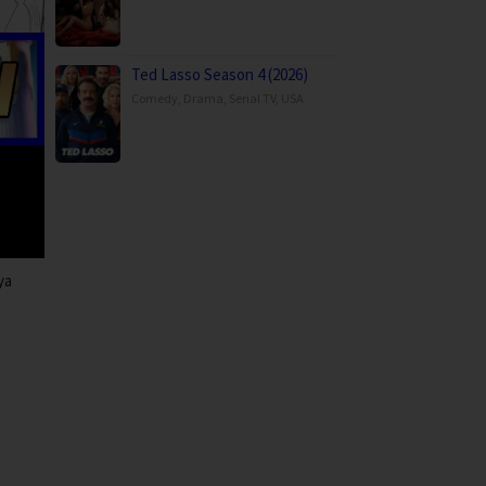
Ted Lasso Season 4 (2026)
Comedy
,
Drama
,
Serial TV
,
USA
ya