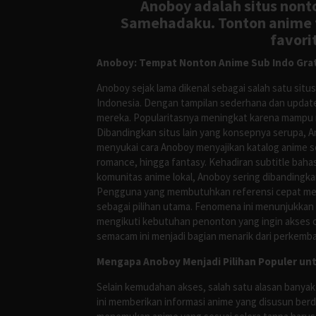
Anoboy adalah situs nonto
Samehadaku. Tonton anime te
favori
Anoboy: Tempat Nonton Anime Sub Indo Grat
Anoboy sejak lama dikenal sebagai salah satu si
Indonesia. Dengan tampilan sederhana dan update
mereka. Popularitasnya meningkat karena mampu me
Dibandingkan situs lain yang konsepnya serupa, 
menyukai cara Anoboy menyajikan katalog anime s
romance, hingga fantasy. Kehadiran subtitle bah
komunitas anime lokal, Anoboy sering dibandingka
Pengguna yang membutuhkan referensi cepat meng
sebagai pilihan utama. Fenomena ini menunjukkan
mengikuti kebutuhan penonton yang ingin akses ce
semacam ini menjadi bagian menarik dari perkemba
Mengapa Anoboy Menjadi Pilihan Populer un
Selain kemudahan akses, salah satu alasan banyak
ini memberikan informasi anime yang disusun berd