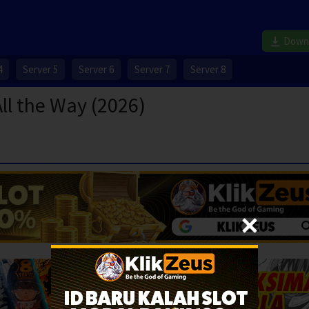
Down
4
Server 5
Server 6
Server 7
Server 8
ll the Way (2026)