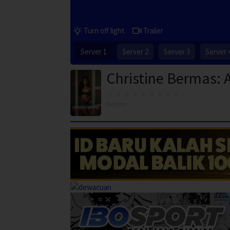
Turn off light
Trailer
Server 1
Server 2
Server 3
Server 
Christine Bermas: A
No votes