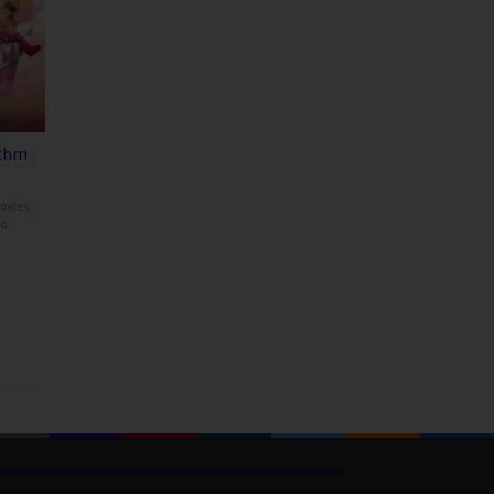
thm
ovies
,
nd
anat
hareon