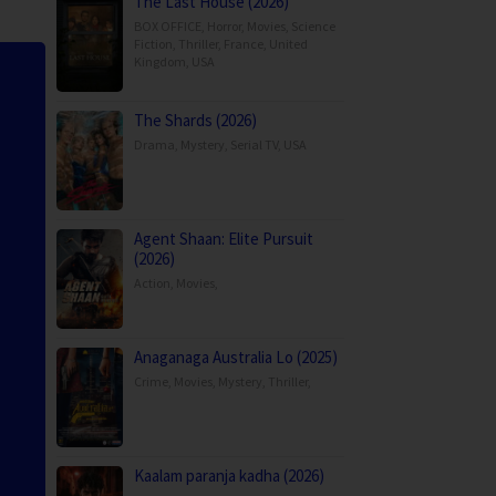
The Last House (2026)
BOX OFFICE
,
Horror
,
Movies
,
Science
Fiction
,
Thriller
,
France
,
United
Kingdom
,
USA
The Shards (2026)
Drama
,
Mystery
,
Serial TV
,
USA
Agent Shaan: Elite Pursuit
(2026)
Action
,
Movies
,
Anaganaga Australia Lo (2025)
Crime
,
Movies
,
Mystery
,
Thriller
,
Kaalam paranja kadha (2026)