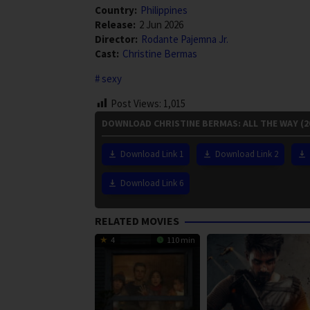
Country:
Philippines
Release:
2 Jun 2026
Director:
Rodante Pajemna Jr.
Cast:
Christine Bermas
sexy
Post Views:
1,015
DOWNLOAD CHRISTINE BERMAS: ALL THE WAY (2
Download Link 1
Download Link 2
Download Link 6
RELATED MOVIES
4
110 min