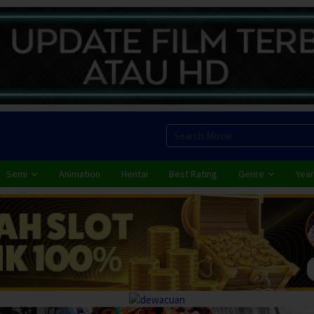
Semi
Animation
Hentai
Best Rating
Genre
Year