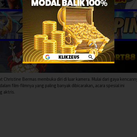
at Christine Bermas membuka diri di luar kamera. Mulai dari gaya kencann
 dalam film-filmnya yang paling banyak dibicarakan, acara spesial ini
g aktris.