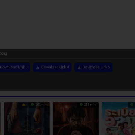
026)
Download Link 3
Download Link 4
Download Link 5
161 min
139 min