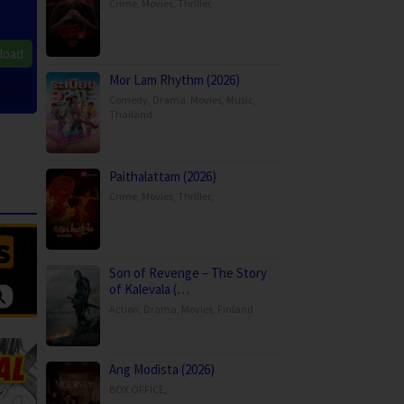
Crime
,
Movies
,
Thriller
,
load
Mor Lam Rhythm (2026)
Comedy
,
Drama
,
Movies
,
Music
,
Thailand
Paithalattam (2026)
Crime
,
Movies
,
Thriller
,
Son of Revenge – The Story
of Kalevala (…
Action
,
Drama
,
Movies
,
Finland
Ang Modista (2026)
BOX OFFICE
,