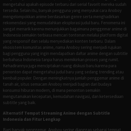
mengetahui apakah episode terbaru dari serial favorit mereka sudah
tersedia. Selain itu, banyak pengguna yang menyukai cara Anoboy
mengelompokkan anime berdasarkan genre serta menghadirkan
rekomendasi yang memudahkan eksplorasi judul baru. Fenomena ini
sangat menarik karena menunjukkan bagaimana penggemar anime di
Indonesia semakin terbiasa mencari tontonan melalui platform digital
yang responsif dan selalu menyediakan konten terbaru. Dalam
ekosistem komunitas anime, nama Anoboy sering menjadi rujukan
bagi pengguna yang ingin mendapatkan daftar anime dengan subtitle
berbahasa Indonesia tanpa harus memikirkan proses yang rumit.
Kehadirannya juga menciptakan ruang diskusi baru karena para
penonton dapat mengetahui judul baru yang sedang trending atau
kembali populer. Dengan meningkatnya jumlah penggemar anime di
tanah air, situs semacam Anoboy menjadi bagian dari budaya
konsumsi hiburan modern, di mana penonton semakin
mengutamakan kecepatan, kemudahan navigasi, dan ketersediaan
subtitle yang baik.
Alternatif Tempat Streaming Anime dengan Subtitle
Indonesia dan Fitur Lengkap
Bagi banyak penggemar, Anoboy sering dianggap sebagai tempat