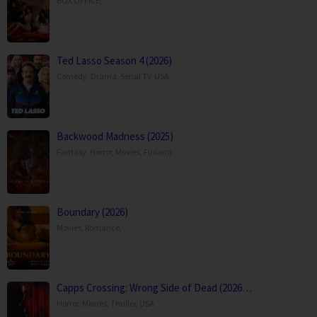
BOX OFFICE
,
Ted Lasso Season 4 (2026)
Comedy
,
Drama
,
Serial TV
,
USA
Backwood Madness (2025)
Fantasy
,
Horror
,
Movies
,
Finland
Boundary (2026)
Movies
,
Romance
,
Capps Crossing: Wrong Side of Dead (2026…
Horror
,
Movies
,
Thriller
,
USA