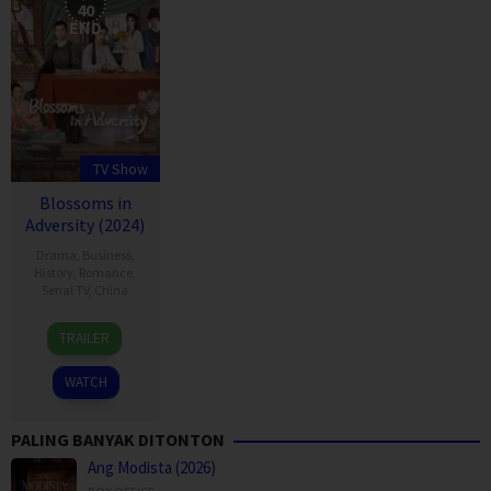
40
END
TV Show
Blossoms in
Adversity (2024)
Drama
,
Business
,
History
,
Romance
,
Serial TV
,
China
2
Chu
TRAILER
Apr
Yui
2024
Bun
WATCH
PALING BANYAK DITONTON
Ang Modista (2026)