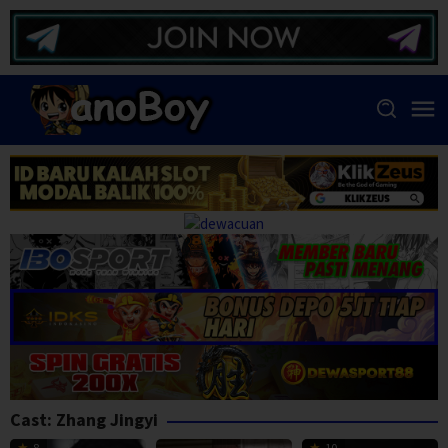
Skip
to
content
Cast:
Zhang Jingyi
8
10