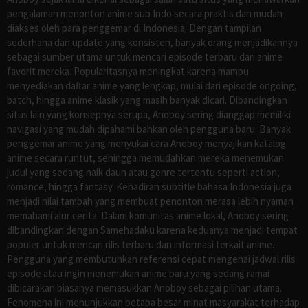
pengalaman menonton anime sub Indo secara praktis dan mudah
diakses oleh para penggemar di Indonesia. Dengan tampilan
sederhana dan update yang konsisten, banyak orang menjadikannya
sebagai sumber utama untuk mencari episode terbaru dari anime
favorit mereka. Popularitasnya meningkat karena mampu
menyediakan daftar anime yang lengkap, mulai dari episode ongoing,
batch, hingga anime klasik yang masih banyak dicari. Dibandingkan
situs lain yang konsepnya serupa, Anoboy sering dianggap memiliki
navigasi yang mudah dipahami bahkan oleh pengguna baru. Banyak
penggemar anime yang menyukai cara Anoboy menyajikan katalog
anime secara runtut, sehingga memudahkan mereka menemukan
judul yang sedang naik daun atau genre tertentu seperti action,
romance, hingga fantasy. Kehadiran subtitle bahasa Indonesia juga
menjadi nilai tambah yang membuat penonton merasa lebih nyaman
memahami alur cerita. Dalam komunitas anime lokal, Anoboy sering
dibandingkan dengan Samehadaku karena keduanya menjadi tempat
populer untuk mencari rilis terbaru dan informasi terkait anime.
Pengguna yang membutuhkan referensi cepat mengenai jadwal rilis
episode atau ingin menemukan anime baru yang sedang ramai
dibicarakan biasanya memasukkan Anoboy sebagai pilihan utama.
Fenomena ini menunjukkan betapa besar minat masyarakat terhadap