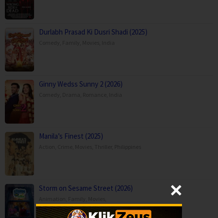
Durlabh Prasad Ki Dusri Shadi (2025)
Comedy
,
Family
,
Movies
,
India
Ginny Wedss Sunny 2 (2026)
Comedy
,
Drama
,
Romance
,
India
Manila’s Finest (2025)
Action
,
Crime
,
Movies
,
Thriller
,
Philippines
Storm on Sesame Street (2026)
Animation
,
Family
,
Movies
,