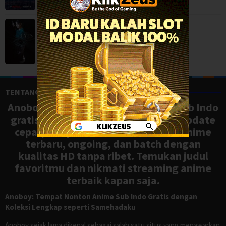
The Eyes (2026)
Horror
,
Movies
,
Thriller
,
Korea
TENTANG ANOBOY
Anoboy adalah situs nonton anime sub Indo
gratis dengan koleksi lengkap dan update
cepat, mirip Samehadaku. Tonton anime
terbaru, ongoing, dan batch dengan
kualitas HD tanpa ribet. Temukan judul
favoritmu dan nikmati streaming anime
terbaik kapan saja.
Anoboy: Tempat Nonton Anime Sub Indo Gratis dengan
Koleksi Lengkap seperti Samehadaku
Anoboy sejak lama dikenal sebagai salah satu situs yang menawarkan