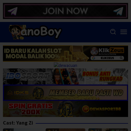
Skip
to
content
Cast:
Yang Zi
9
7.4
8.1
45 min