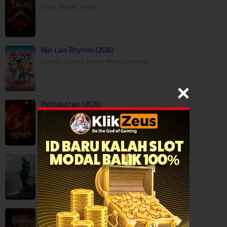
Crime
,
Movies
,
Thriller
,
Mor Lam Rhythm (2026)
Comedy
,
Drama
,
Movies
,
Music
,
Thailand
Paithalattam (2026)
Crime
,
Movies
,
Thriller
,
Son of Revenge – The Story of Kalevala (…
Action
,
Drama
,
Movies
,
Finland
Ang Modista (2026)
BOX OFFICE
,