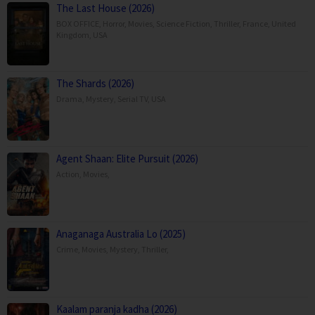
The Last House (2026)
BOX OFFICE
,
Horror
,
Movies
,
Science Fiction
,
Thriller
,
France
,
United
Kingdom
,
USA
The Shards (2026)
Drama
,
Mystery
,
Serial TV
,
USA
Agent Shaan: Elite Pursuit (2026)
Action
,
Movies
,
Anaganaga Australia Lo (2025)
Crime
,
Movies
,
Mystery
,
Thriller
,
Kaalam paranja kadha (2026)