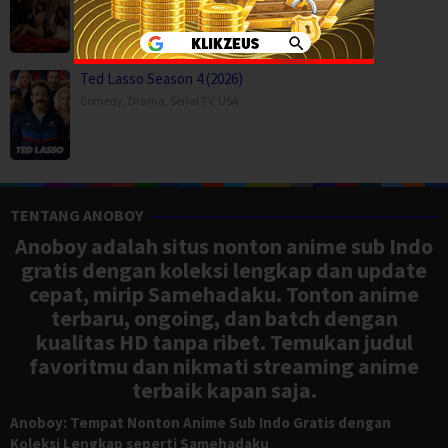
Ted Lasso Season 4 (2026)
Comedy
,
Drama
,
Serial TV
,
USA
TENTANG ANOBOY
Anoboy adalah situs nonton anime sub Indo
gratis dengan koleksi lengkap dan update
cepat, mirip Samehadaku. Tonton anime
terbaru, ongoing, dan batch dengan
kualitas HD tanpa ribet. Temukan judul
favoritmu dan nikmati streaming anime
terbaik kapan saja.
Anoboy: Tempat Nonton Anime Sub Indo Gratis dengan
Koleksi Lengkap seperti Samehadaku