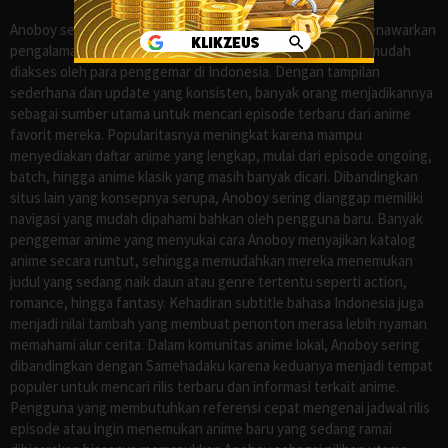
Anoboy sejak lama dikenal sebagai salah satu situs yang menawarkan
pengalaman menonton anime sub Indo secara praktis dan mudah
diakses oleh para penggemar di Indonesia. Dengan tampilan
sederhana dan update yang konsisten, banyak orang menjadikannya
sebagai sumber utama untuk mencari episode terbaru dari anime
favorit mereka. Popularitasnya meningkat karena mampu
menyediakan daftar anime yang lengkap, mulai dari episode ongoing,
batch, hingga anime klasik yang masih banyak dicari. Dibandingkan
situs lain yang konsepnya serupa, Anoboy sering dianggap memiliki
navigasi yang mudah dipahami bahkan oleh pengguna baru. Banyak
penggemar anime yang menyukai cara Anoboy menyajikan katalog
anime secara runtut, sehingga memudahkan mereka menemukan
judul yang sedang naik daun atau genre tertentu seperti action,
romance, hingga fantasy. Kehadiran subtitle bahasa Indonesia juga
menjadi nilai tambah yang membuat penonton merasa lebih nyaman
memahami alur cerita. Dalam komunitas anime lokal, Anoboy sering
dibandingkan dengan Samehadaku karena keduanya menjadi tempat
populer untuk mencari rilis terbaru dan informasi terkait anime.
Pengguna yang membutuhkan referensi cepat mengenai jadwal rilis
episode atau ingin menemukan anime baru yang sedang ramai