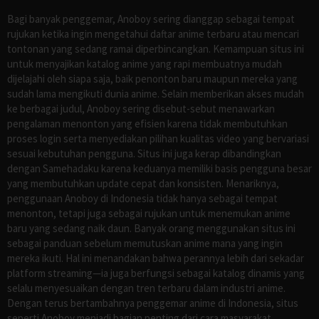
Bagi banyak penggemar, Anoboy sering dianggap sebagai tempat
rujukan ketika ingin mengetahui daftar anime terbaru atau mencari
tontonan yang sedang ramai diperbincangkan. Kemampuan situs ini
untuk menyajikan katalog anime yang rapi membuatnya mudah
dijelajahi oleh siapa saja, baik penonton baru maupun mereka yang
sudah lama mengikuti dunia anime. Selain memberikan akses mudah
ke berbagai judul, Anoboy sering disebut-sebut menawarkan
pengalaman menonton yang efisien karena tidak membutuhkan
proses login serta menyediakan pilihan kualitas video yang bervariasi
sesuai kebutuhan pengguna. Situs ini juga kerap dibandingkan
dengan Samehadaku karena keduanya memiliki basis pengguna besar
yang membutuhkan update cepat dan konsisten. Menariknya,
penggunaan Anoboy di Indonesia tidak hanya sebagai tempat
menonton, tetapi juga sebagai rujukan untuk menemukan anime
baru yang sedang naik daun. Banyak orang menggunakan situs ini
sebagai panduan sebelum memutuskan anime mana yang ingin
mereka ikuti. Hal ini menandakan bahwa perannya lebih dari sekadar
platform streaming—ia juga berfungsi sebagai katalog dinamis yang
selalu menyesuaikan dengan tren terbaru dalam industri anime.
Dengan terus bertambahnya penggemar anime di Indonesia, situs
seperti Anoboy menjadi bagian penting dari cara masyarakat