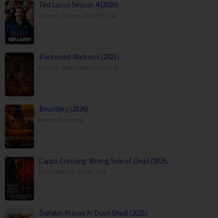
Ted Lasso Season 4 (2026)
Comedy
,
Drama
,
Serial TV
,
USA
Backwood Madness (2025)
Fantasy
,
Horror
,
Movies
,
Finland
Boundary (2026)
Movies
,
Romance
,
Capps Crossing: Wrong Side of Dead (2026…
Horror
,
Movies
,
Thriller
,
USA
Durlabh Prasad Ki Dusri Shadi (2025)