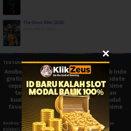
The Ghost Killer (2026)
Action
,
Movies
,
China
TENTANG ANOBOY
Anoboy adalah situs nonton anime sub Indo
gratis dengan koleksi lengkap dan update
cepat, mirip Samehadaku. Tonton anime
terbaru, ongoing, dan batch dengan
kualitas HD tanpa ribet. Temukan judul
favoritmu dan nikmati streaming anime
terbaik kapan saja.
Anoboy: Tempat Nonton Anime Sub Indo Gratis dengan
Koleksi Lengkap seperti Samehadaku