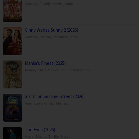
Comedy
,
Family
,
Movies
,
India
Ginny Wedss Sunny 2 (2026)
Comedy
,
Drama
,
Romance
,
India
Manila’s Finest (2025)
Action
,
Crime
,
Movies
,
Thriller
,
Philippines
Storm on Sesame Street (2026)
Animation
,
Family
,
Movies
,
The Eyes (2026)
Horror
,
Movies
,
Thriller
,
Korea