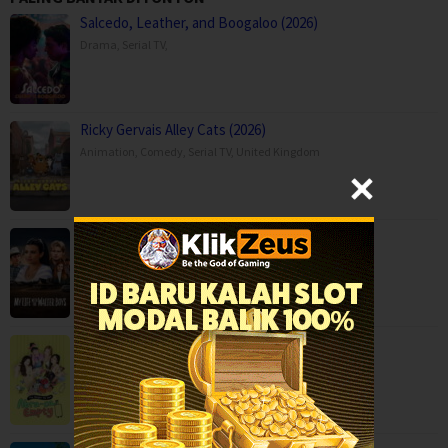
Salcedo, Leather, and Boogaloo (2026)
Drama
,
Serial TV
,
Ricky Gervais Alley Cats (2026)
Animation
,
Comedy
,
Serial TV
,
United Kingdom
My Life with the Walter Boys Season 3 (2…
Drama
,
Serial TV
,
USA
Abra-ca-Empty (2026)
Reality
,
Serial TV
,
Korea