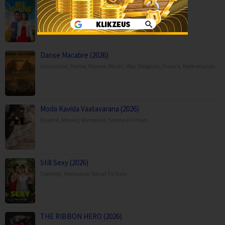
Bee My Love (2026)
Comedy
,
Movies
,
Romance
,
TV Movie
,
Canada
,
USA
Danse Macabre (2026)
Animation
,
Horror
,
Movies
,
Music
,
War
,
Belgium
,
France
,
Netherlands
Moda Kavida Vaatavarana (2026)
Drama
,
Movies
,
Romance
,
Science Fiction
,
Still Sexy (2026)
Comedy
,
Romance
,
Serial TV
,
Italy
THE RIBBON HERO (2026)