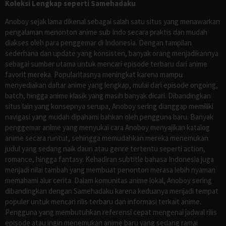
Koleksi Lengkap seperti Samehadaku
Anoboy sejak lama dikenal sebagai salah satu situs yang menawarkan
pengalaman menonton anime sub Indo secara praktis dan mudah
diakses oleh para penggemar di Indonesia. Dengan tampilan
sederhana dan update yang konsisten, banyak orang menjadikannya
sebagai sumber utama untuk mencari episode terbaru dari anime
favorit mereka. Popularitasnya meningkat karena mampu
menyediakan daftar anime yang lengkap, mulai dari episode ongoing,
batch, hingga anime klasik yang masih banyak dicari. Dibandingkan
situs lain yang konsepnya serupa, Anoboy sering dianggap memiliki
navigasi yang mudah dipahami bahkan oleh pengguna baru. Banyak
penggemar anime yang menyukai cara Anoboy menyajikan katalog
anime secara runtut, sehingga memudahkan mereka menemukan
judul yang sedang naik daun atau genre tertentu seperti action,
romance, hingga fantasy. Kehadiran subtitle bahasa Indonesia juga
menjadi nilai tambah yang membuat penonton merasa lebih nyaman
memahami alur cerita. Dalam komunitas anime lokal, Anoboy sering
dibandingkan dengan Samehadaku karena keduanya menjadi tempat
populer untuk mencari rilis terbaru dan informasi terkait anime.
Pengguna yang membutuhkan referensi cepat mengenai jadwal rilis
episode atau ingin menemukan anime baru yang sedang ramai