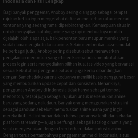
Indonesia dan Fitur Lengkap
Bagi banyak penggemar, Anoboy sering dianggap sebagai tempat
rujukan ketika ingin mengetahui daftar anime terbaru atau mencari
tontonan yang sedang ramai diperbincangkan. Kemampuan situs ini
untuk menyajikan katalog anime yang rapi membuatnya mudah
dijelajahi oleh siapa saja, baik penonton baru maupun mereka yang
sudah lama mengikuti dunia anime. Selain memberikan akses mudah
ke berbagai judul, Anoboy sering disebut-sebut menawarkan
pengalaman menonton yang efisien karena tidak membutuhkan
proses login serta menyediakan pilihan kualitas video yang bervariasi
sesuai kebutuhan pengguna. Situs ini juga kerap dibandingkan
dengan Samehadaku karena keduanya memiliki basis pengguna besar
yang membutuhkan update cepat dan konsisten. Menariknya,
penggunaan Anoboy di Indonesia tidak hanya sebagai tempat
menonton, tetapi juga sebagai rujukan untuk menemukan anime
baru yang sedang naik daun. Banyak orang menggunakan situs ini
sebagai panduan sebelum memutuskan anime mana yang ingin
mereka ikuti. Hal ini menandakan bahwa perannya lebih dari sekadar
platform streaming—ia juga berfungsi sebagai katalog dinamis yang
selalu menyesuaikan dengan tren terbaru dalam industri anime.
Dengan terus bertambahnya penggemar anime di Indonesia, situs