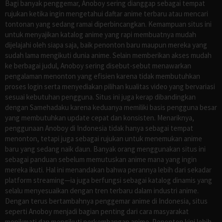
Bagi banyak penggemar, Anoboy sering dianggap sebagai tempat
rujukan ketika ingin mengetahui daftar anime terbaru atau mencari
tontonan yang sedang ramai diperbincangkan. Kemampuan situs ini
untuk menyajikan katalog anime yang rapi membuatnya mudah
dijelajahi oleh siapa saja, baik penonton baru maupun mereka yang
sudah lama mengikuti dunia anime. Selain memberikan akses mudah
ke berbagai judul, Anoboy sering disebut-sebut menawarkan
pengalaman menonton yang efisien karena tidak membutuhkan
proses login serta menyediakan pilihan kualitas video yang bervariasi
sesuai kebutuhan pengguna. Situs ini juga kerap dibandingkan
dengan Samehadaku karena keduanya memiliki basis pengguna besar
yang membutuhkan update cepat dan konsisten. Menariknya,
penggunaan Anoboy di Indonesia tidak hanya sebagai tempat
menonton, tetapi juga sebagai rujukan untuk menemukan anime
baru yang sedang naik daun. Banyak orang menggunakan situs ini
sebagai panduan sebelum memutuskan anime mana yang ingin
mereka ikuti. Hal ini menandakan bahwa perannya lebih dari sekadar
platform streaming—ia juga berfungsi sebagai katalog dinamis yang
selalu menyesuaikan dengan tren terbaru dalam industri anime.
Dengan terus bertambahnya penggemar anime di Indonesia, situs
seperti Anoboy menjadi bagian penting dari cara masyarakat
menikmati dan mengikuti perkembangan anime. Penonton kini lebih