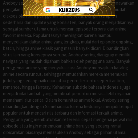
Anoboy sejak lama dikenal sebagai salah satu situs yang menawarkan
pengalaman menonton anime sub Indo secara praktis dan mudah
diakses oleh para penggemar di Indonesia. Dengan tampilan
sederhana dan update yang konsisten, banyak orang menjadikannya
sebagai sumber utama untuk mencari episode terbaru dari anime
favorit mereka. Popularitasnya meningkat karena mampu
menyediakan daftar anime yang lengkap, mulai dari episode ongoing,
batch, hingga anime klasik yang masih banyak dicari. Dibandingkan
situs lain yang konsepnya serupa, Anoboy sering dianggap memiliki
navigasi yang mudah dipahami bahkan oleh pengguna baru. Banyak
penggemar anime yang menyukai cara Anoboy menyajikan katalog
anime secara runtut, sehingga memudahkan mereka menemukan
judul yang sedang naik daun atau genre tertentu seperti action,
romance, hingga fantasy. Kehadiran subtitle bahasa Indonesia juga
menjadi nilai tambah yang membuat penonton merasa lebih nyaman
memahami alur cerita. Dalam komunitas anime lokal, Anoboy sering
dibandingkan dengan Samehadaku karena keduanya menjadi tempat
populer untuk mencari rilis terbaru dan informasi terkait anime.
Pengguna yang membutuhkan referensi cepat mengenai jadwal rilis
episode atau ingin menemukan anime baru yang sedang ramai
dibicarakan biasanya memasukkan Anoboy sebagai pilihan utama.