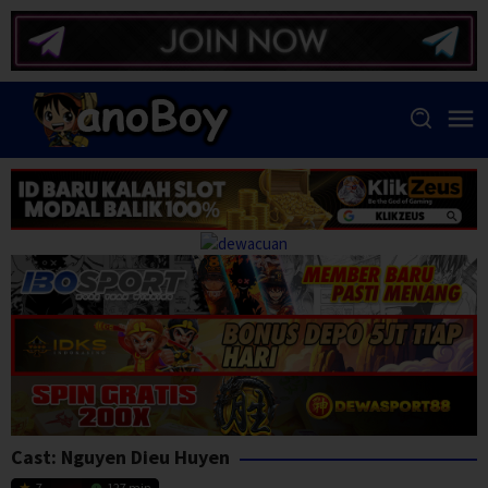
Skip
to
content
Cast:
Nguyen Dieu Huyen
7
127 min