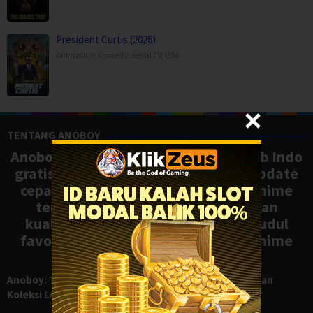
President Curtis (2026)
Animation
,
Comedy
,
Serial TV
,
USA
TENTANG ANOBOY
Anoboy adalah situs nonton anime sub Indo
gratis dengan koleksi lengkap dan update
cepat, mirip Samehadaku. Tonton anime
terbaru, ongoing, dan batch dengan
kualitas HD tanpa ribet. Temukan judul
favoritmu dan nikmati streaming anime
terbaik kapan saja.
Anoboy: Tempat Nonton Anime Sub Indo Gratis dengan
Koleksi Lengkap seperti Samehadaku