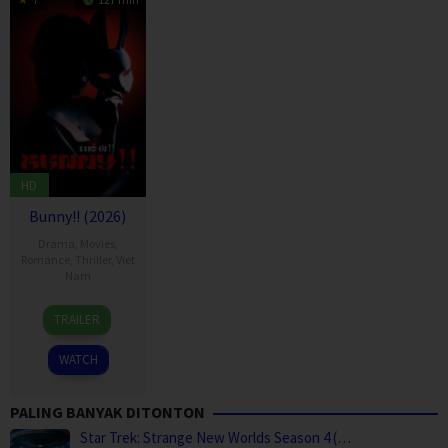
HD
Bunny!! (2026)
Drama
,
Movies
,
Romance
,
Thriller
,
Viet
Nam
17
Trấn
TRAILER
Feb
Thành
2026
WATCH
PALING BANYAK DITONTON
Star Trek: Strange New Worlds Season 4 (…