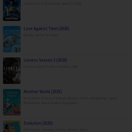
Drama
,
Sci-Fi & Fantasy
,
Serial TV
,
USA
Love Against Time (2026)
Reality
,
Serial TV
,
Korea
Lioness Season 3 (2026)
Drama
,
Serial TV
,
War & Politics
,
USA
Another World (2025)
Animation
,
Drama
,
Fantasy
,
Movies
,
China
,
Hong Kong
,
Japan
,
Philippines
,
Saudi Arabia
,
Singapore
Evolution (2026)
Animation
,
Comedy
,
Family
,
Movies
,
Spain