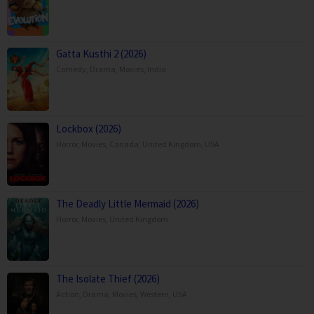
Gatta Kusthi 2 (2026)
Comedy
,
Drama
,
Movies
,
India
Lockbox (2026)
Horror
,
Movies
,
Canada
,
United Kingdom
,
USA
The Deadly Little Mermaid (2026)
Horror
,
Movies
,
United Kingdom
The Isolate Thief (2026)
Action
,
Drama
,
Movies
,
Western
,
USA